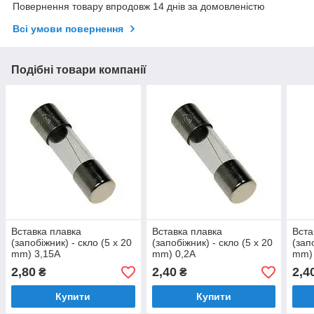
Повернення товару впродовж 14 днів за домовленістю
Всі умови повернення
Подібні товари компанії
Вставка плавка
Вставка плавка
Вста
(запобіжник) - скло (5 x 20
(запобіжник) - скло (5 x 20
(зап
mm) 3,15A
mm) 0,2A
mm)
2,80
2,40
2,4
₴
₴
Купити
Купити