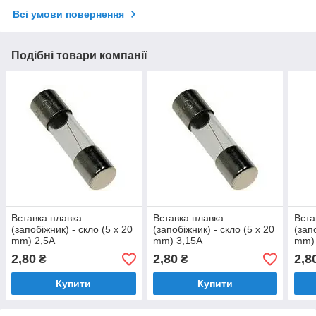
Всі умови повернення
Подібні товари компанії
Вставка плавка
Вставка плавка
Вста
(запобіжник) - скло (5 x 20
(запобіжник) - скло (5 x 20
(зап
mm) 2,5A
mm) 3,15A
mm)
2,80
2,80
2,8
₴
₴
Купити
Купити