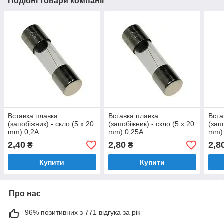
Подібні товари компанії
Вставка плавка
Вставка плавка
Вста
(запобіжник) - скло (5 x 20
(запобіжник) - скло (5 x 20
(зап
mm) 0,2A
mm) 0,25A
mm)
2,40
2,80
2,8
₴
₴
Купити
Купити
Про нас
96% позитивних з 771 відгука за рік