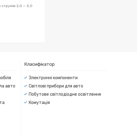
 струмів 2,0 — 5,0
Класифікатор
мобіля
Электронні компоненти
тла авто
Світлові прибори для авто
Побутове світлодіодне освітлення
 та
Комутація