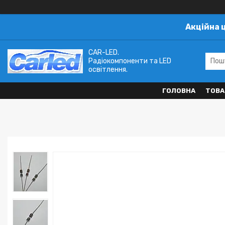
Акційна 
CAR-LED.
Радіокомпоненти та LED
освітлення.
ГОЛОВНА
ТОВА