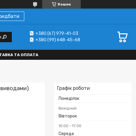
Кошик
ридбати
+380 (67) 979-41-03
и
+380 (99) 648-45-68
ТАВКА ТА ОПЛАТА
з виводами)
Графік роботи
Понеділок
Вихідний
Вівторок
10:00
17:00
Середа