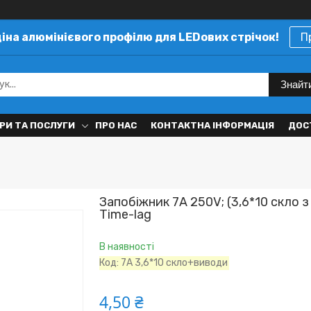
ціна алюмінієвого профілю для LEDових стрічок!
П
Знайт
РИ ТА ПОСЛУГИ
ПРО НАС
КОНТАКТНА ІНФОРМАЦІЯ
ДОС
Запобіжник 7A 250V; (3,6*10 скло 
Time-lag
В наявності
Код:
7A 3,6*10 скло+виводи
4,50 ₴