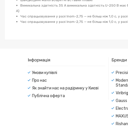
Вимикальна здатність 35 А вимикальна здатність U-250 В має бут
А)
Час спрацьовування у разі Inom-2,75 — не більш ніж 1,0 с, у разі
Час спрацьовування у разі Inom-2,75 — не більш ніж 1,0 с, у разі
Інформація
Бренди
Умови купівлі
Precis
Про нас
Modern
Standa
Як знайти нас на радіринку у Києві
Viribr
Публічна оферта
Gauss 
Electr
MAXUS
Rishan