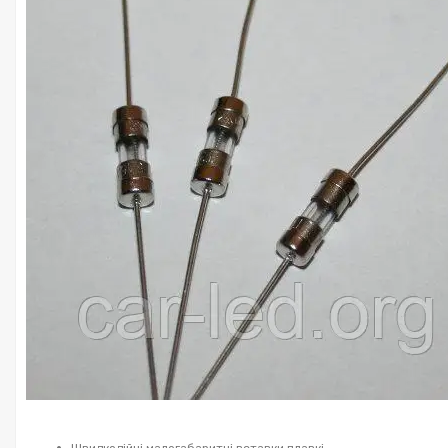
Швидкодійні малогабаритні вставки плавкі