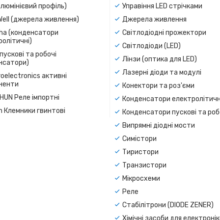
люмінієвий профіль)
Управіння LED стрічками
Well (джерела живлення)
Джерела живлення
a (конденсатори
Світлодіодні прожектори
олітичні)
Світлодіоди (LED)
пускові та робочі
Лінзи (оптика для LED)
нсатори)
Лазерні діоди та модулі
oelectronics активні
ненти
Конектори та роз'єми
SHUN Реле імпортні
Конденсатори електролітичн
n Клемники гвинтові
Конденсатори пускові та роб
Випрямні діодні мости
Симістори
Тиристори
Транзистори
Мікросхеми
Реле
Стабілітрони (DIODE ZENER)
Хімічні засоби для електроні