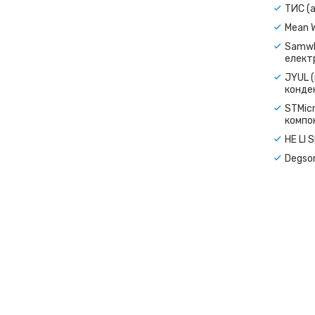
ТИС (а
Mean 
Samwh
електр
JYUL (
конде
STMicr
компо
HE LI 
Degso