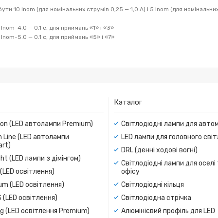
и 10 Inom (для номінальних струмів 0,25 — 1,0 А) і 5 Inom (для номінальних
 Inom-4.0 — 0.1 с, для приймань «1» і «3»
 Inom-5.0 — 0.1 с, для приймань «5» і «7»
Каталог
ion (LED автолампи Premium)
Світлодіодні лампи для авто
 Line (LED автолампи
LED лампи для головного сві
rt)
DRL (денні ходові вогні)
ight (LED лампи з дімінгом)
Світлодіодні лампи для оселі
(LED освітлення)
офісу
um (LED освітлення)
Світлодіодні кільця
 (LED освітлення)
Світлодіодна стрічка
g (LED освітлення Premium)
Алюмінієвий профіль для LED