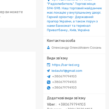
"Радіолюбитель". Торгові місця:
594-598. Наш торговий майданчик
епер ви можете
має локацію у внутрішньому дворі.
.
Гарний орієнтир- Державний
прапор України, а також поруч з
нами банкомат та термінал
Приватбанку., Київ, Україна
Олександр Олексійович Сохань
https://car-led.org
ledauto1@gmail.com
+380679794103
+380679794103
+380679794103
Viber
+380679794103