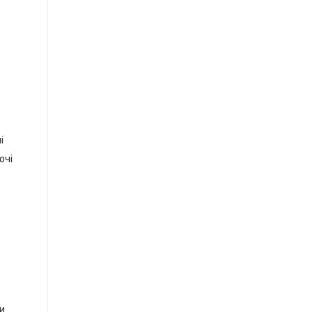
і
очі
ки