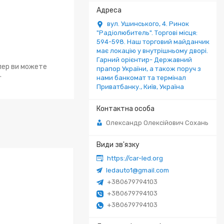
вул. Ушинського, 4. Ринок
"Радіолюбитель". Торгові місця:
594-598. Наш торговий майданчик
має локацію у внутрішньому дворі.
Гарний орієнтир- Державний
епер ви можете
прапор України, а також поруч з
.
нами банкомат та термінал
Приватбанку., Київ, Україна
Олександр Олексійович Сохань
https://car-led.org
ledauto1@gmail.com
+380679794103
+380679794103
+380679794103