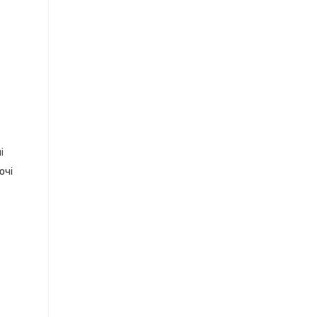
і
очі