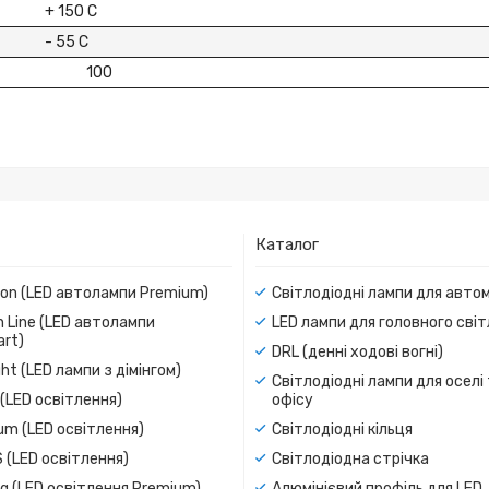
+ 150 C
- 55 C
100
Каталог
ion (LED автолампи Premium)
Світлодіодні лампи для авто
 Line (LED автолампи
LED лампи для головного сві
rt)
DRL (денні ходові вогні)
ight (LED лампи з дімінгом)
Світлодіодні лампи для оселі
(LED освітлення)
офісу
um (LED освітлення)
Світлодіодні кільця
 (LED освітлення)
Світлодіодна стрічка
g (LED освітлення Premium)
Алюмінієвий профіль для LED