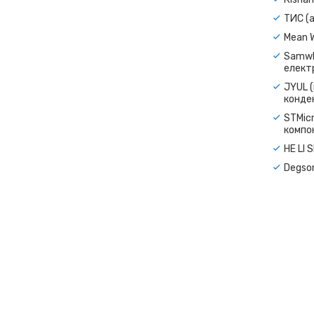
ТИС (а
Mean 
Samwh
електр
JYUL (
конде
STMicr
компо
HE LI 
Degso