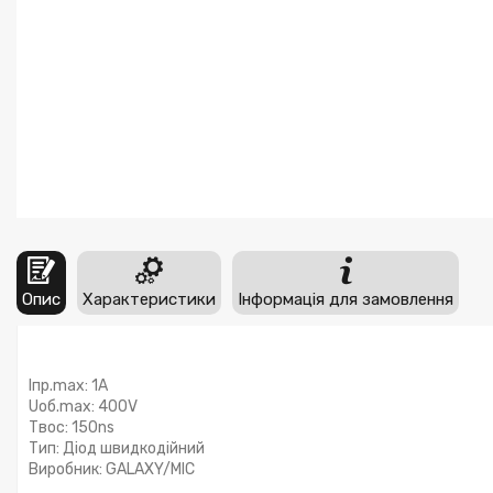
Опис
Характеристики
Інформація для замовлення
Iпр.max:
1A
Uоб.max:
4
00V
Твос:
15
0ns
Тип:
Діод швидкодійний
Виробник:
GALAXY/MIC