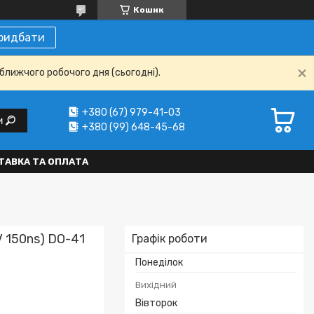
Кошик
ридбати
ближчого робочого дня (сьогодні).
+380 (67) 979-41-03
и
+380 (99) 648-45-68
ТАВКА ТА ОПЛАТА
 150ns) DO-41
Графік роботи
Понеділок
Вихідний
Вівторок