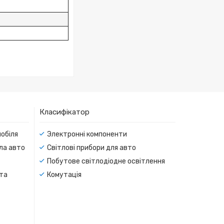
Класифікатор
мобіля
Электронні компоненти
тла авто
Світлові прибори для авто
Побутове світлодіодне освітлення
 та
Комутація