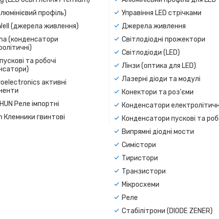
люмінієвий профіль)
Управіння LED стрічками
Well (джерела живлення)
Джерела живлення
a (конденсатори
Світлодіодні прожектори
олітичні)
Світлодіоди (LED)
пускові та робочі
Лінзи (оптика для LED)
нсатори)
Лазерні діоди та модулі
oelectronics активні
ненти
Конектори та роз'єми
SHUN Реле імпортні
Конденсатори електролітичн
n Клемники гвинтові
Конденсатори пускові та роб
Випрямні діодні мости
Симістори
Тиристори
Транзистори
Мікросхеми
Реле
Стабілітрони (DIODE ZENER)