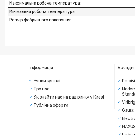
Максимальна робоча температура
:
Мінімальна робоча температура
:
Розмір фабричного паковання
:
Інформація
Бренди
Умови купівлі
Precis
Про нас
Modern
Standa
Як знайти нас на радіринку у Києві
Viribr
Публічна оферта
Gauss 
Electr
MAXUS
Rishan