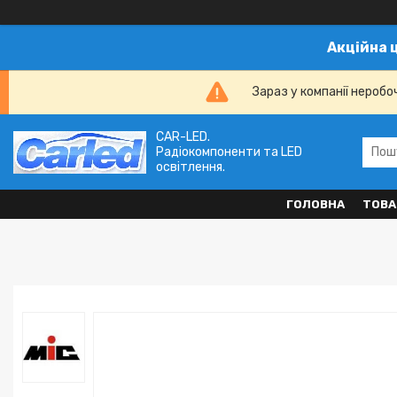
Акційна 
Зараз у компанії неробо
CAR-LED.
Радіокомпоненти та LED
освітлення.
ГОЛОВНА
ТОВА