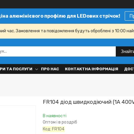
ціна алюмінієвого профілю для LEDових стрічок!
П
чий час. Замовлення та повідомлення будуть оброблені з 10:00 най
Знайт
РИ ТА ПОСЛУГИ
ПРО НАС
КОНТАКТНА ІНФОРМАЦІЯ
ДОС
FR104 діод швидкодіючий (1A 400V
В наявності
Оптом і в роздріб
Код:
FR104