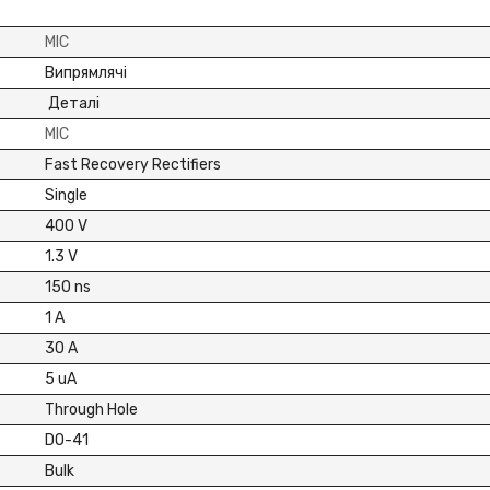
MIC
Випрямлячі
Деталі
MIC
Fast Recovery Rectifiers
Single
400 V
1.3 V
150 ns
1 A
30 A
5 uA
Through Hole
DO-41
Bulk