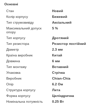
Основні
Стан
Новий
Колір корпусу
Бежевий
Тип струмовивіду
Аксіальний
Максимальний допуск
5 %
опору
Тип корпусу
Дротяний
Тип резистора
Резистор постійний
Діаметр
2.3 мм
Країна виробник
Китай
Довжина
6 мм
Тип монтажу
Вставний
Упаковка
Стрічка
Виробник
Chian-Chia
Опір
6.2 Ом
Структура корпусу
Лита
Форма корпусу
Циліндрична
Номінальна потужність
0.25 Вт