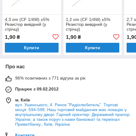
4,3 om (CF 1/4W) ±5%
1,2 om (CF 1/4W) ±5%
2,7 
Резистор вивідний (у
Резистор вивідний (у
Рези
стрічці)
стрічці)
стріч
1,90
1,90
1,9
₴
₴
Купити
Купити
Про нас
96% позитивних з 771 відгука за рік
Працює з 09.02.2012
м. Київ
вул. Ушинського, 4. Ринок "Радіолюбитель". Торгові
місця: 594-598. Наш торговий майданчик має локацію у
внутрішньому дворі. Гарний орієнтир- Державний прапор
України, а також поруч з нами банкомат та термінал
Приватбанку., Київ, Україна
Контакти