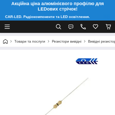
Акційна ціна алюмінієвого профілю для
LEDових стрічок!
CAR-LED. Радіокомпоненти та LED освітлення.
Товари та послуги
Резистори вивідні
Вивідні резисто