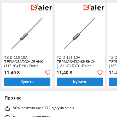
TZ D-116 10А
TZ D-121 10А
TZ D
ТЕРМОЗАПОЖИВНИК
ТЕРМОЗАПОЖИВНИК
ТЕР
(116 °C) RY01 Daier
(121 °C) RY01 Daier
(136
11,40
11,40
11,
₴
₴
Купити
Купити
Про нас
96% позитивних з 772 відгуків за рік