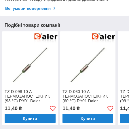
Всі умови повернення
Подібні товари компанії
TZ D-098 10 А
TZ D-060 10 А
TZ D
ТЕРМОЗАПОСТЕЖНИК
ТЕРМОЗАПОСТЕЖНИК
ТЕР
(98 °C) RY01 Daier
(60 °C) RY01 Daier
(99 
11,40
11,40
11,
₴
₴
Купити
Купити