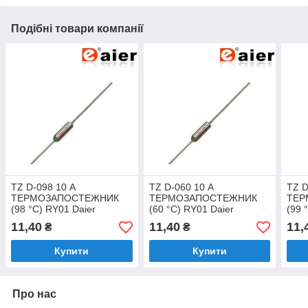
Подібні товари компанії
TZ D-098 10 А
TZ D-060 10 А
TZ D
ТЕРМОЗАПОСТЕЖНИК
ТЕРМОЗАПОСТЕЖНИК
ТЕР
(98 °C) RY01 Daier
(60 °C) RY01 Daier
(99 
11,40
11,40
11,
₴
₴
Купити
Купити
Про нас