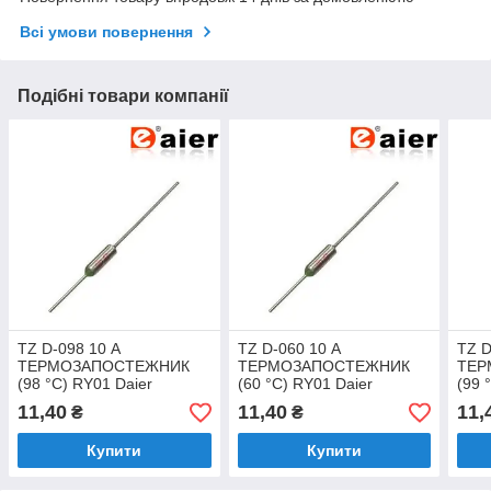
Всі умови повернення
Подібні товари компанії
TZ D-098 10 А
TZ D-060 10 А
TZ D
ТЕРМОЗАПОСТЕЖНИК
ТЕРМОЗАПОСТЕЖНИК
ТЕР
(98 °C) RY01 Daier
(60 °C) RY01 Daier
(99 
11,40
11,40
11,
₴
₴
Купити
Купити