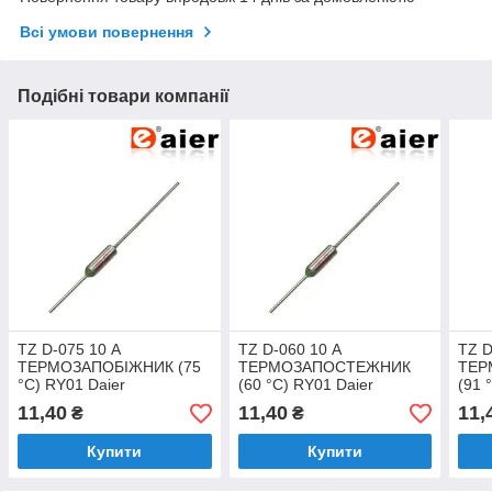
Всі умови повернення
Подібні товари компанії
TZ D-075 10 А
TZ D-060 10 А
TZ D
ТЕРМОЗАПОБІЖНИК (75
ТЕРМОЗАПОСТЕЖНИК
ТЕР
°C) RY01 Daier
(60 °C) RY01 Daier
(91 
11,40
11,40
11,
₴
₴
Купити
Купити