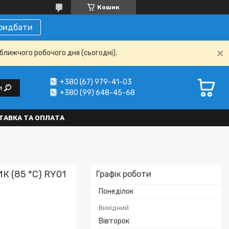
Кошик
ридбати
ближчого робочого дня (сьогодні).
+380 (67) 979-41-03
и
+380 (99) 648-45-68
ТАВКА ТА ОПЛАТА
 (85 °C) RY01
Графік роботи
Понеділок
Вихідний
Вівторок