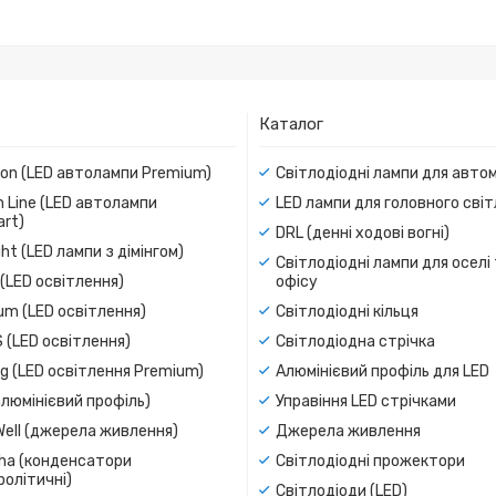
Каталог
ion (LED автолампи Premium)
Світлодіодні лампи для авто
 Line (LED автолампи
LED лампи для головного сві
rt)
DRL (денні ходові вогні)
ight (LED лампи з дімінгом)
Світлодіодні лампи для оселі
(LED освітлення)
офісу
um (LED освітлення)
Світлодіодні кільця
 (LED освітлення)
Світлодіодна стрічка
g (LED освітлення Premium)
Алюмінієвий профіль для LED
люмінієвий профіль)
Управіння LED стрічками
Well (джерела живлення)
Джерела живлення
a (конденсатори
Світлодіодні прожектори
олітичні)
Світлодіоди (LED)