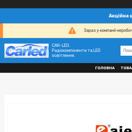
Акційна 
Зараз у компанії неробо
CAR-LED.
Радіокомпоненти та LED
освітлення.
ГОЛОВНА
ТОВА