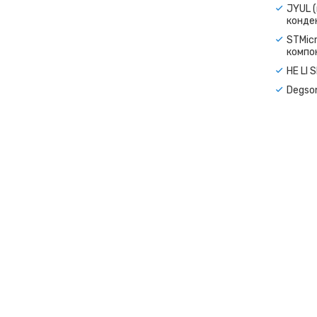
JYUL (
конде
STMicr
компо
HE LI 
Degso