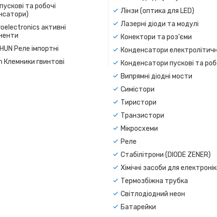
пускові та робочі
Лінзи (оптика для LED)
нсатори)
Лазерні діоди та модулі
oelectronics активні
ненти
Конектори та роз'єми
SHUN Реле імпортні
Конденсатори електролітичн
n Клемники гвинтові
Конденсатори пускові та роб
Випрямні діодні мости
Симістори
Тиристори
Транзистори
Мікросхеми
Реле
Стабілітрони (DIODE ZENER)
Хімічні засоби для електроні
Термозбіжна трубка
Світлодіодний неон
Батарейки