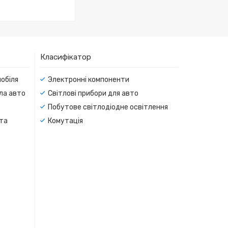
Класифікатор
мобіля
Электронні компоненти
тла авто
Світлові прибори для авто
Побутове світлодіодне освітлення
 та
Комутація