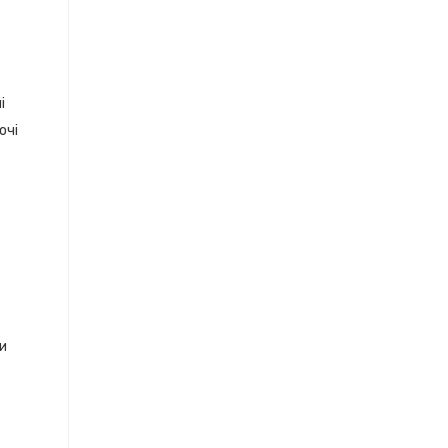
і
очі
ки