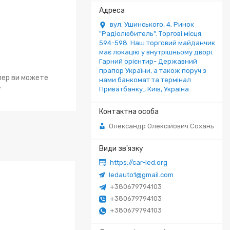
вул. Ушинського, 4. Ринок
"Радіолюбитель". Торгові місця:
594-598. Наш торговий майданчик
має локацію у внутрішньому дворі.
Гарний орієнтир- Державний
прапор України, а також поруч з
епер ви можете
нами банкомат та термінал
.
Приватбанку., Київ, Україна
Олександр Олексійович Сохань
https://car-led.org
ledauto1@gmail.com
+380679794103
+380679794103
+380679794103