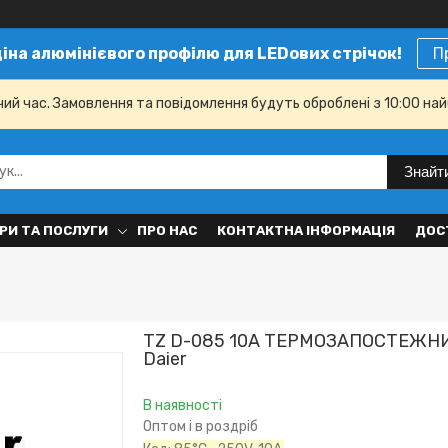
ціна алюмінієвого профілю для LEDових стрічок!
П
чий час. Замовлення та повідомлення будуть оброблені з 10:00 най
Знайт
РИ ТА ПОСЛУГИ
ПРО НАС
КОНТАКТНА ІНФОРМАЦІЯ
ДОС
TZ D-085 10А ТЕРМОЗАПОСТЕЖНИК
Daier
В наявності
Оптом і в роздріб