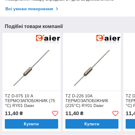
Всі умови повернення
Подібні товари компанії
TZ D-075 10 А
TZ D-226 10А
TZ D
ТЕРМОЗАПОБІЖНИК (75
ТЕРМОЗАПОБІЖНИК
ТЕР
°C) RY01 Daier
(225°C) RY01 Daier
°C) 
11,40
11,40
11,
₴
₴
Купити
Купити