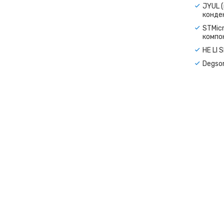
JYUL (
конде
STMicr
компо
HE LI 
Degso