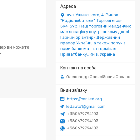
вул. Ушинського, 4. Ринок
"Радіолюбитель". Торгові місця:
594-598. Наш торговий майданчик
має локацію у внутрішньому дворі.
Гарний орієнтир- Державний
прапор України, а також поруч з
епер ви можете
нами банкомат та термінал
.
Приватбанку., Київ, Україна
Олександр Олексійович Сохань
https://car-led.org
ledauto1@gmail.com
+380679794103
+380679794103
+380679794103