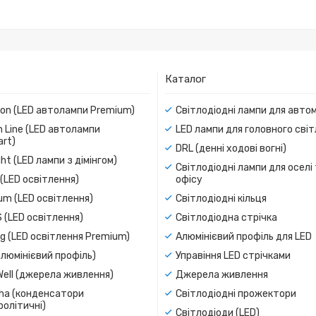
Каталог
ion (LED автолампи Premium)
Світлодіодні лампи для авто
 Line (LED автолампи
LED лампи для головного сві
rt)
DRL (денні ходові вогні)
ight (LED лампи з дімінгом)
Світлодіодні лампи для оселі
(LED освітлення)
офісу
um (LED освітлення)
Світлодіодні кільця
 (LED освітлення)
Світлодіодна стрічка
g (LED освітлення Premium)
Алюмінієвий профіль для LED
люмінієвий профіль)
Управіння LED стрічками
Well (джерела живлення)
Джерела живлення
a (конденсатори
Світлодіодні прожектори
олітичні)
Світлодіоди (LED)