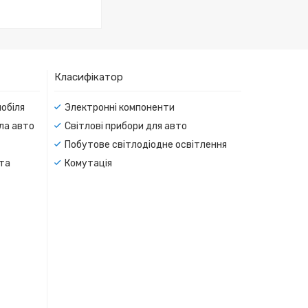
Класифікатор
мобіля
Электронні компоненти
тла авто
Світлові прибори для авто
Побутове світлодіодне освітлення
 та
Комутація