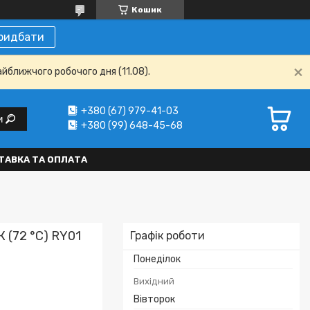
Кошик
ридбати
айближчого робочого дня (11.08).
+380 (67) 979-41-03
и
+380 (99) 648-45-68
ТАВКА ТА ОПЛАТА
(72 °C) RY01
Графік роботи
Понеділок
Вихідний
Вівторок