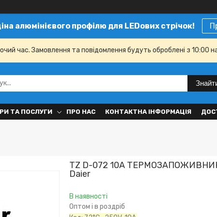
ціна алюмінієвого профілю для LEDових стрічок!
П
бочий час. Замовлення та повідомлення будуть оброблені з 10:00 н
Знайт
РИ ТА ПОСЛУГИ
ПРО НАС
КОНТАКТНА ІНФОРМАЦІЯ
ДОС
TZ D-072 10А ТЕРМОЗАПОЖИВНИК 
Daier
В наявності
Оптом і в роздріб