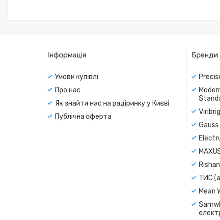
Інформація
Бренди
Умови купівлі
Precis
Про нас
Modern
Standa
Як знайти нас на радіринку у Києві
Viribr
Публічна оферта
Gauss 
Electr
MAXUS
Rishan
ТИС (а
Mean 
Samwh
електр