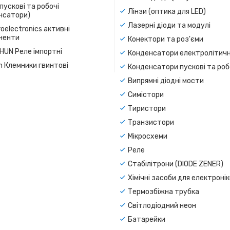
пускові та робочі
Лінзи (оптика для LED)
нсатори)
Лазерні діоди та модулі
oelectronics активні
ненти
Конектори та роз'єми
SHUN Реле імпортні
Конденсатори електролітичн
n Клемники гвинтові
Конденсатори пускові та роб
Випрямні діодні мости
Симістори
Тиристори
Транзистори
Мікросхеми
Реле
Стабілітрони (DIODE ZENER)
Хімічні засоби для електроні
Термозбіжна трубка
Світлодіодний неон
Батарейки