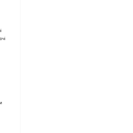
і
очі
ки