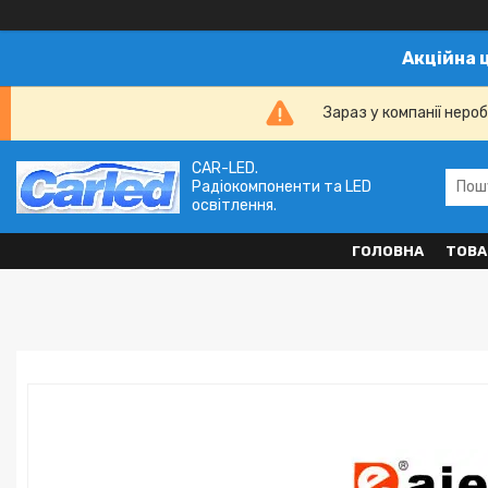
Акційна 
Зараз у компанії неро
CAR-LED.
Радіокомпоненти та LED
освітлення.
ГОЛОВНА
ТОВА