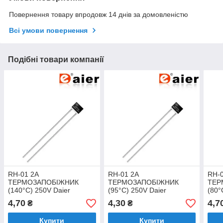
Повернення товару впродовж 14 днів за домовленістю
Всі умови повернення
Подібні товари компанії
RH-01 2А
RH-01 2А
RH-
ТЕРМОЗАПОБІЖНИК
ТЕРМОЗАПОБІЖНИК
ТЕР
(140°C) 250V Daier
(95°C) 250V Daier
(80°
4,70
4,30
4,7
₴
₴
Купити
Купити