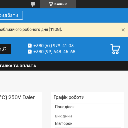
Кошик
ридбати
айближчого робочого дня (11.08).
+380 (67) 979-41-03
и
+380 (99) 648-45-68
ТАВКА ТА ОПЛАТА
C) 250V Daier
Графік роботи
Понеділок
Вихідний
Вівторок