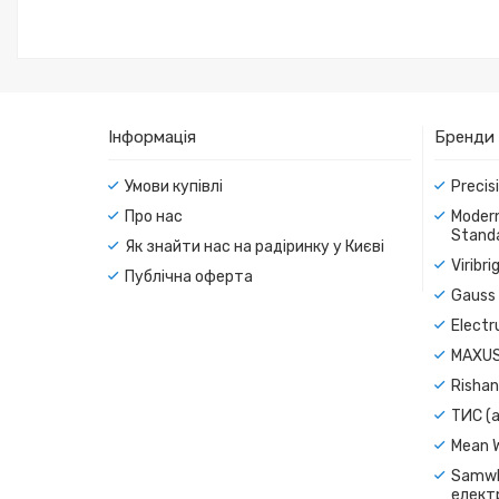
Інформація
Бренди
Умови купівлі
Precis
Про нас
Modern
Standa
Як знайти нас на радіринку у Києві
Viribr
Публічна оферта
Gauss 
Electr
MAXUS
Rishan
ТИС (а
Mean 
Samwh
електр