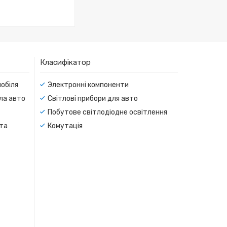
Класифікатор
мобіля
Электронні компоненти
тла авто
Світлові прибори для авто
Побутове світлодіодне освітлення
 та
Комутація