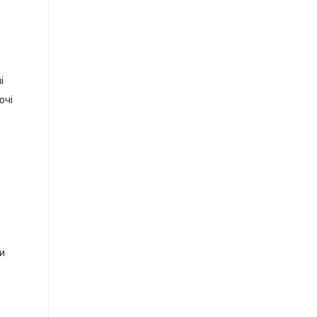
і
очі
ки