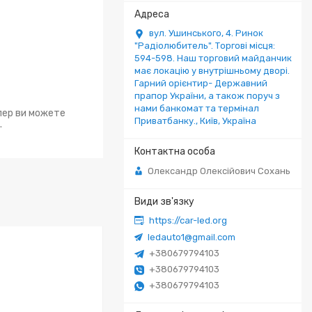
вул. Ушинського, 4. Ринок
"Радіолюбитель". Торгові місця:
594-598. Наш торговий майданчик
має локацію у внутрішньому дворі.
Гарний орієнтир- Державний
прапор України, а також поруч з
нами банкомат та термінал
епер ви можете
Приватбанку., Київ, Україна
.
Олександр Олексійович Сохань
https://car-led.org
ledauto1@gmail.com
+380679794103
+380679794103
+380679794103