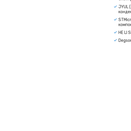
JYUL (
конде
STMicr
компо
HE LI 
Degso