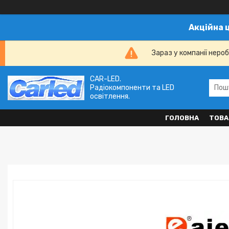
Акційна 
Зараз у компанії неро
CAR-LED.
Радіокомпоненти та LED
освітлення.
ГОЛОВНА
ТОВА