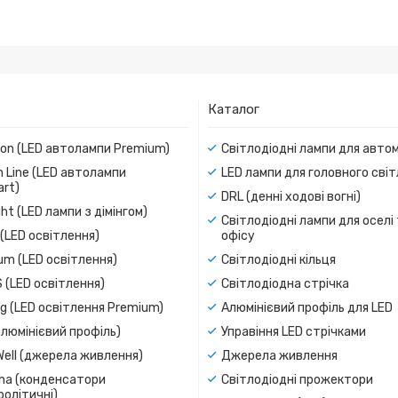
Каталог
ion (LED автолампи Premium)
Світлодіодні лампи для авто
 Line (LED автолампи
LED лампи для головного сві
rt)
DRL (денні ходові вогні)
ight (LED лампи з дімінгом)
Світлодіодні лампи для оселі
(LED освітлення)
офісу
um (LED освітлення)
Світлодіодні кільця
 (LED освітлення)
Світлодіодна стрічка
g (LED освітлення Premium)
Алюмінієвий профіль для LED
люмінієвий профіль)
Управіння LED стрічками
Well (джерела живлення)
Джерела живлення
a (конденсатори
Світлодіодні прожектори
олітичні)