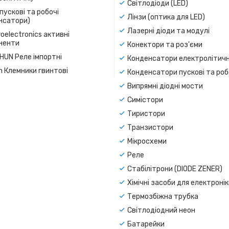
Світлодіоди (LED)
пускові та робочі
Лінзи (оптика для LED)
нсатори)
Лазерні діоди та модулі
oelectronics активні
ненти
Конектори та роз'єми
SHUN Реле імпортні
Конденсатори електролітичн
n Клемники гвинтові
Конденсатори пускові та роб
Випрямні діодні мости
Симістори
Тиристори
Транзистори
Мікросхеми
Реле
Стабілітрони (DIODE ZENER)
Хімічні засоби для електроні
Термозбіжна трубка
Світлодіодний неон
Батарейки