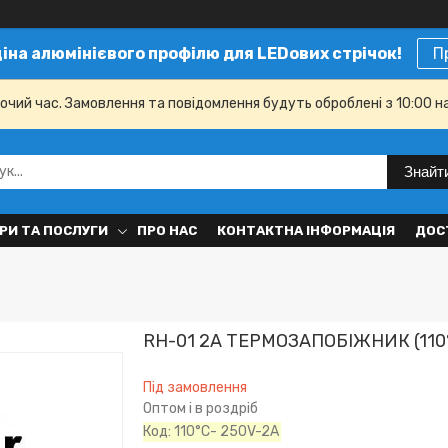
ціна алюмінієвого профілю для LEDових стрічок!
П
бочий час. Замовлення та повідомлення будуть оброблені з 10:00 н
Знайт
РИ ТА ПОСЛУГИ
ПРО НАС
КОНТАКТНА ІНФОРМАЦІЯ
ДОС
RH-01 2А ТЕРМОЗАПОБІЖНИК (110°
Під замовлення
Оптом і в роздріб
Код:
110°C- 250V-2A