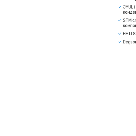
JYUL (
конде
STMicr
компо
HE LI 
Degso