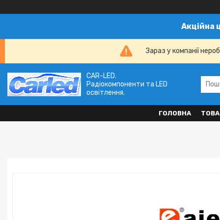
Акційна 
Зараз у компанії неро
CAR-LED.
Радіокомпоненти та LED
освітлення.
ГОЛОВНА
ТОВА