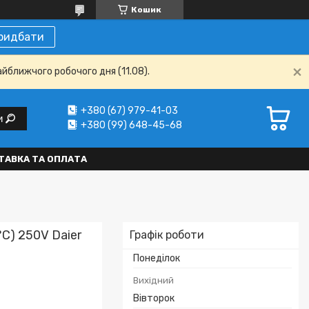
Кошик
ридбати
айближчого робочого дня (11.08).
+380 (67) 979-41-03
и
+380 (99) 648-45-68
ТАВКА ТА ОПЛАТА
) 250V Daier
Графік роботи
Понеділок
Вихідний
Вівторок