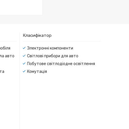
Класифікатор
мобіля
Электронні компоненти
тла авто
Світлові прибори для авто
Побутове світлодіодне освітлення
 та
Комутація