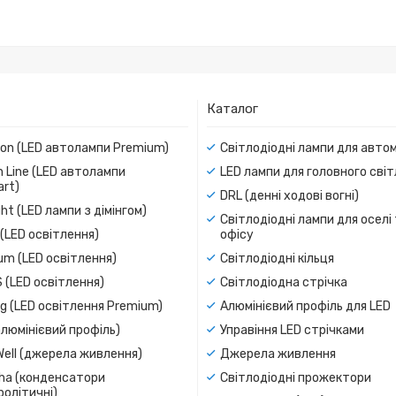
Каталог
ion (LED автолампи Premium)
Світлодіодні лампи для авто
 Line (LED автолампи
LED лампи для головного сві
rt)
DRL (денні ходові вогні)
ight (LED лампи з дімінгом)
Світлодіодні лампи для оселі
(LED освітлення)
офісу
um (LED освітлення)
Світлодіодні кільця
 (LED освітлення)
Світлодіодна стрічка
g (LED освітлення Premium)
Алюмінієвий профіль для LED
люмінієвий профіль)
Управіння LED стрічками
Well (джерела живлення)
Джерела живлення
a (конденсатори
Світлодіодні прожектори
олітичні)