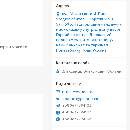
вул. Ушинського, 4. Ринок
"Радіолюбитель". Торгові місця:
594-598. Наш торговий майданчик
має локацію у внутрішньому дворі.
Гарний орієнтир- Державний
прапор України, а також поруч з
нами банкомат та термінал
епер ви можете
Приватбанку., Київ, Україна
.
Олександр Олексійович Сохань
https://car-led.org
ledauto1@gmail.com
+380679794103
+380679794103
+380679794103