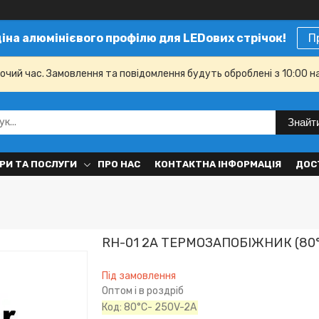
ціна алюмінієвого профілю для LEDових стрічок!
П
бочий час. Замовлення та повідомлення будуть оброблені з 10:00 н
Знайт
РИ ТА ПОСЛУГИ
ПРО НАС
КОНТАКТНА ІНФОРМАЦІЯ
ДОС
RH-01 2А ТЕРМОЗАПОБІЖНИК (80°C
Під замовлення
Оптом і в роздріб
Код:
80°C- 250V-2A