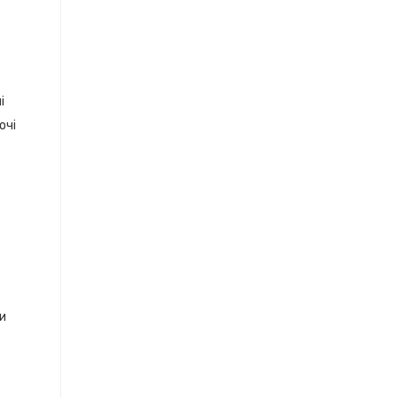
і
очі
ки