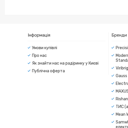
Інформація
Бренди
Умови купівлі
Precis
Про нас
Modern
Standa
Як знайти нас на радіринку у Києві
Viribr
Публічна оферта
Gauss 
Electr
MAXUS
Rishan
ТИС (а
Mean 
Samwh
електр