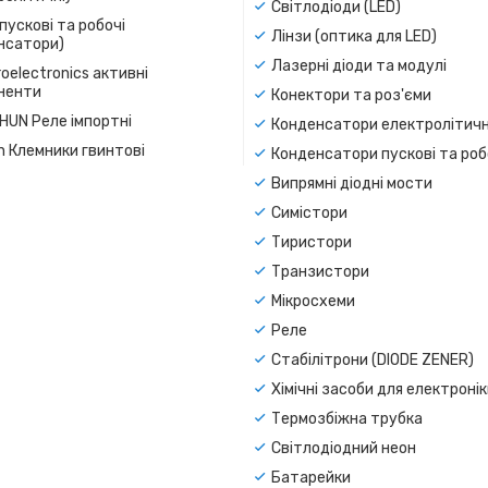
Світлодіоди (LED)
пускові та робочі
Лінзи (оптика для LED)
нсатори)
Лазерні діоди та модулі
oelectronics активні
ненти
Конектори та роз'єми
SHUN Реле імпортні
Конденсатори електролітичн
n Клемники гвинтові
Конденсатори пускові та роб
Випрямні діодні мости
Симістори
Тиристори
Транзистори
Мікросхеми
Реле
Стабілітрони (DIODE ZENER)
Хімічні засоби для електроні
Термозбіжна трубка
Світлодіодний неон
Батарейки