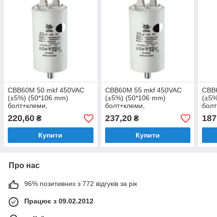
CBB60M 50 mkf 450VAC
CBB60M 55 mkf 450VAC
CBB
(±5%) (50*106 mm)
(±5%) (50*106 mm)
(±5%
болт+клеми,
болт+клеми,
болт
поліпропіленовий
поліпропіленовий
полі
220,60
237,20
187
₴
₴
конденсатор для пуску та
конденсатор для пуску та
конд
роботи
роботи
робо
Купити
Купити
Про нас
96% позитивних з 772 відгуків за рік
Працює з 09.02.2012