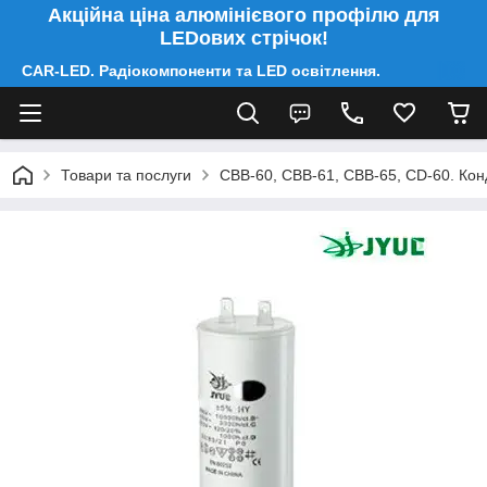
Акційна ціна алюмінієвого профілю для
LEDових стрічок!
CAR-LED. Радіокомпоненти та LED освітлення.
Товари та послуги
CBB-60, CBB-61, CBB-65, CD-60. Конд