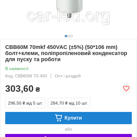
CBB60M 70mkf 450VAC (±5%) (50*106 mm)
болт+клеми, поліпропіленовий конденсатор
для пуску та роботи
В наявності
Код: CBB60M 70-450
Опт і роздріб
303,60
₴
296,50 ₴
від 5 шт.
284,70 ₴
від 10 шт.
Купити
або