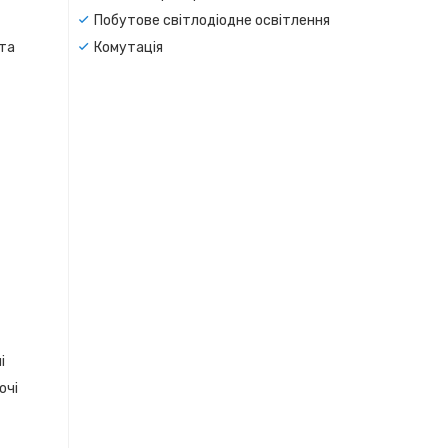
Побутове світлодіодне освітлення
 та
Комутація
і
очі