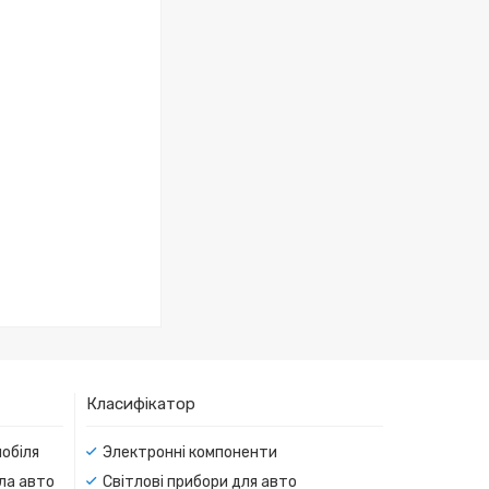
Класифікатор
мобіля
Электронні компоненти
тла авто
Світлові прибори для авто