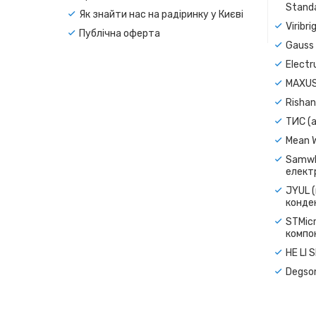
Standa
Як знайти нас на радіринку у Києві
Viribr
Публічна оферта
Gauss 
Electr
MAXUS
Rishan
ТИС (а
Mean 
Samwh
електр
JYUL (
конде
STMicr
компо
HE LI 
Degso