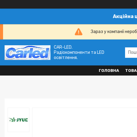
Акційна 
Зараз у компанії неро
CAR-LED.
Радіокомпоненти та LED
освітлення.
ГОЛОВНА
ТОВА