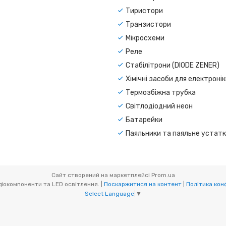
Тиристори
Транзистори
Мікросхеми
Реле
Стабілітрони (DIODE ZENER)
Хімічні засоби для електроні
Термозбіжна трубка
Світлодіодний неон
Батарейки
Паяльники та паяльне устат
Сайт створений на маркетплейсі
Prom.ua
CAR-LED. Радіокомпоненти та LED освітлення. |
Поскаржитися на контент
|
Політика кон
Select Language
▼