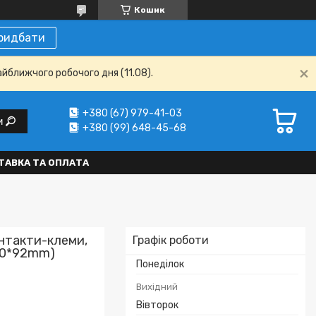
Кошик
ридбати
айближчого робочого дня (11.08).
+380 (67) 979-41-03
и
+380 (99) 648-45-68
ТАВКА ТА ОПЛАТА
онтакти-клеми,
Графік роботи
(50*92mm)
Понеділок
Вихідний
Вівторок