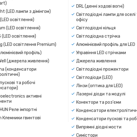
rt)
DRL (денні ходові вогні)
ight (LED лампи з дімінгом)
Світлодіодні лампи для оселі
(LED освітлення)
офісу
um (LED освітлення)
Світлодіодні кільця
 (LED освітлення)
Світлодіодна стрічка
g (LED освітлення Premium)
Алюмінієвий профіль для LED
люмінієвий профіль)
Управіння LED стрічками
Well (джерела живлення)
Джерела живлення
a (конденсатори
Світлодіодні прожектори
олітичні)
Світлодіоди (LED)
пускові та робочі
Лінзи (оптика для LED)
нсатори)
Лазерні діоди та модулі
oelectronics активні
ненти
Конектори та роз'єми
SHUN Реле імпортні
Конденсатори електролітичн
n Клемники гвинтові
Конденсатори пускові та роб
Випрямні діодні мости
Симістори