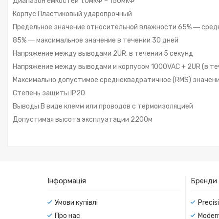
Диапазон ёмкостей 1.0мкФ – 150мкФ
Корпус Пластиковый ударопрочный
Предельное значение относительной влажности 65% ― сред
85% ― максимальное значение в течении 30 дней
Напряжение между выводами 2UR, в течении 5 секунд
Напряжение между выводами и корпусом 1000VAC + 2UR (в те
Максимально допустимое среднеквадратичное (RMS) значение 
Степень защиты IP20
Выводы В виде клемм или проводов с термоизоляцией
Допустимая высота эксплуатации 2200м
Інформація
Бренди
Умови купівлі
Precis
Про нас
Modern