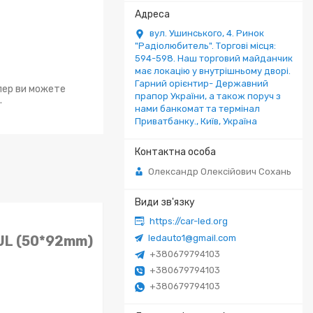
вул. Ушинського, 4. Ринок
"Радіолюбитель". Торгові місця:
594-598. Наш торговий майданчик
має локацію у внутрішньому дворі.
Гарний орієнтир- Державний
епер ви можете
прапор України, а також поруч з
.
нами банкомат та термінал
Приватбанку., Київ, Україна
Олександр Олексійович Сохань
https://car-led.org
ledauto1@gmail.com
UL (50*92mm)​
+380679794103
+380679794103
+380679794103