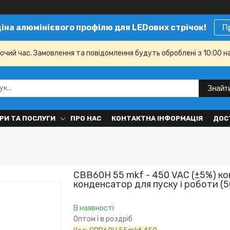
ціна алюмінієвого профілю для LEDових стрічок!
П
бочий час. Замовлення та повідомлення будуть оброблені з 10:00 н
Знайт
РИ ТА ПОСЛУГИ
ПРО НАС
КОНТАКТНА ІНФОРМАЦІЯ
ДОС
CBB60H 55 mkf - 450 VAC (±5%) к
конденсатор для пуску і роботи 
В наявності
Оптом і в роздріб