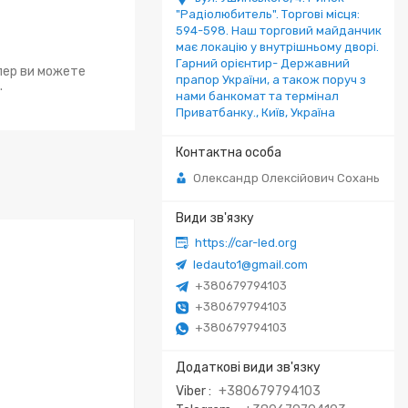
"Радіолюбитель". Торгові місця:
594-598. Наш торговий майданчик
має локацію у внутрішньому дворі.
Гарний орієнтир- Державний
епер ви можете
прапор України, а також поруч з
.
нами банкомат та термінал
Приватбанку., Київ, Україна
Олександр Олексійович Сохань
https://car-led.org
ledauto1@gmail.com
+380679794103
+380679794103
+380679794103
Viber
+380679794103