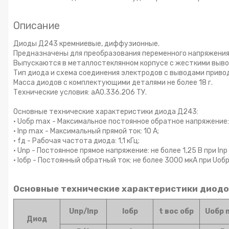
Описание
Диоды Д243 кремниевые, диффузионные.
Предназначены для преобразования переменного напряжения ч
Выпускаются в металлостеклянном корпусе с жесткими выв
Тип диода и схема соединения электродов с выводами привод
Масса диодов с комплектующими деталями не более 18 г.
Технические условия: аА0.336.206 ТУ.
Основные технические характеристики диода Д243:
• Uoбp max - Максимальное постоянное обратное напряжение:
• Inp max - Максимальный прямой ток: 10 А;
• fд - Рабочая частота диода: 1,1 кГц;
• Unp - Постоянное прямое напряжение: не более 1,25 В при Inp 
• Ioбp - Постоянный обратный ток: не более 3000 мкА при Uoб
Основные технические характеристики диодо
Uпр/Iпр
Ioбр
t вос обр
Uобр 
Диод