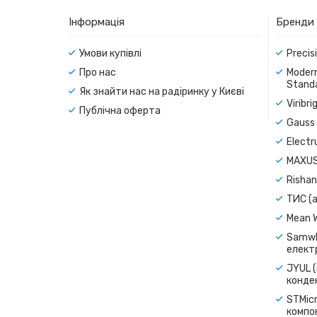
Інформація
Бренди
Умови купівлі
Precis
Про нас
Modern
Standa
Як знайти нас на радіринку у Києві
Viribr
Публічна оферта
Gauss 
Electr
MAXUS
Rishan
ТИС (а
Mean 
Samwh
електр
JYUL (
конде
STMicr
компо