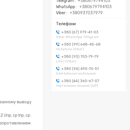
Telegram
+380679794103
WhatsApp
+380679794103
Viber
+380937037979
+380 (67) 979-41-03
Viber WhatsApp Telegram
+380 (99) 648-45-68
Vodafone (Viber)
+380 (93) 703-79-79
Life:) (Viber)
+380 (94) 490-70-51
Intertelecom мобільний
+380 (44) 360-67-07
Укртелеком міський (SIP)
рованному выводу
пр, ср Iпр, ср.
сопротивлением