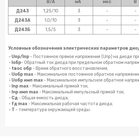
В/А
мА
мкс
В
Д243
1,25/10
3
-
-
Д243А
1,0/10
3
-
-
Д243Б
1,5/5
3
-
-
Условные обозначения электрических параметров дио
•
Uпр/Iпр
- Постоянное прямое напряжение (Uпр) на диоде при
•
Iобр
- Обратный ток диода при предельном обратном напря
•
tвoc обр
- Время обратного восстановления;
•
Uoбp max
- Максимальное постоянное обратное напряжени
•
Uобр имп max
- Максимальное импульсное обратное напря
•
Inp max
- Максимальный прямой ток;
•
Inp имп max
- Максимальный импульсный прямой ток;
•
Сд
- Общая емкость диода;
•
fд max
- Максимальная рабочая частота диода;
•
Т
- температура окружающей среды.