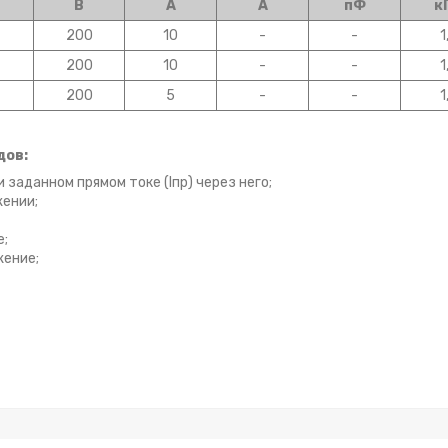
В
А
А
пФ
к
200
10
-
-
1
200
10
-
-
1
200
5
-
-
1
дов:
 заданном прямом токе (Iпр) через него;
жении;
е;
жение;