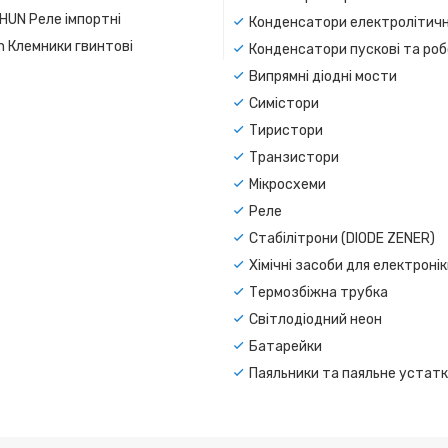
SHUN Реле імпортні
Конденсатори електролітичн
n Клемники гвинтові
Конденсатори пускові та роб
Випрямні діодні мости
Симістори
Тиристори
Транзистори
Мікросхеми
Реле
Стабілітрони (DIODE ZENER)
Хімічні засоби для електроні
Термозбіжна трубка
Світлодіодний неон
Батарейки
Паяльники та паяльне устат