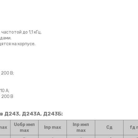
астотой до 1,1 кГц.
одами.
ятся на корпусе.
 200 В;
10 А;
p 200 В
в Д243, Д243А, Д243Б:
Uобр имп
Iпр имп
max
Iпр max
Cд
fд 
max
max