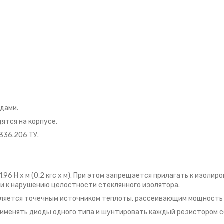
дами.
ятся на корпусе.
36.206 ТУ.
96 Н х м (0,2 кгс х м). При этом запрещается прилагать к изоли
сти к нарушению целостности стеклянного изолятора.
яется точечным источником теплоты, рассеивающим мощность 2 U
рименять диоды одного типа и шунтировать каждый резистором 