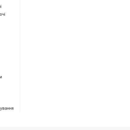
і
очі
ки
кування