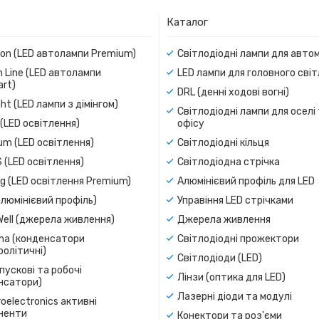
Каталог
ion (LED автолампи Premium)
Світлодіодні лампи для авто
 Line (LED автолампи
LED лампи для головного сві
rt)
DRL (денні ходові вогні)
ight (LED лампи з дімінгом)
Світлодіодні лампи для оселі
(LED освітлення)
офісу
um (LED освітлення)
Світлодіодні кільця
 (LED освітлення)
Світлодіодна стрічка
g (LED освітлення Premium)
Алюмінієвий профіль для LED
люмінієвий профіль)
Управіння LED стрічками
Well (джерела живлення)
Джерела живлення
a (конденсатори
Світлодіодні прожектори
олітичні)
Світлодіоди (LED)
пускові та робочі
Лінзи (оптика для LED)
нсатори)
Лазерні діоди та модулі
oelectronics активні
ненти
Конектори та роз'єми