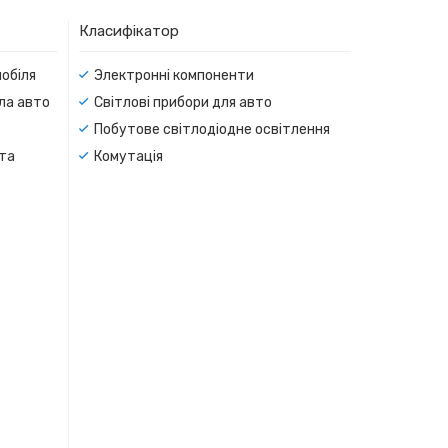
Класифікатор
мобіля
Электронні компоненти
тла авто
Світлові прибори для авто
Побутове світлодіодне освітлення
 та
Комутація