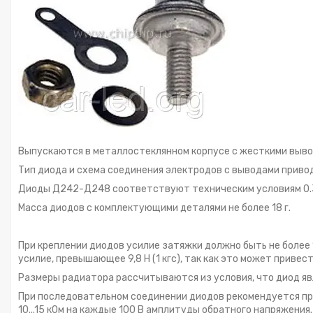
Выпускаются в металлостеклянном корпусе с жесткими выво
Тип диода и схема соединения электродов с выводами привод
Диоды Д242-Д248 соответствуют техническим условиям 0.3
Масса диодов с комплектующими деталями не более 18 г.
При креплении диодов усилие затяжки должно быть не более 1,
усилие, превышающее 9,8 Н (1 кгс), так как это может приве
Размеры радиатора рассчитываются из условия, что диод явл
При последовательном соединении диодов рекомендуется п
10...15 кОм на каждые 100 В амплитуды обратного напряжения.