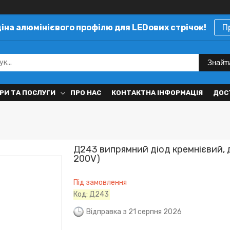
ціна алюмінієвого профілю для LEDових стрічок!
П
Знайт
РИ ТА ПОСЛУГИ
ПРО НАС
КОНТАКТНА ІНФОРМАЦІЯ
ДОС
Д243 випрямний діод кремнієвий, 
200V)
Під замовлення
Код:
Д243
Відправка з 21 серпня 2026