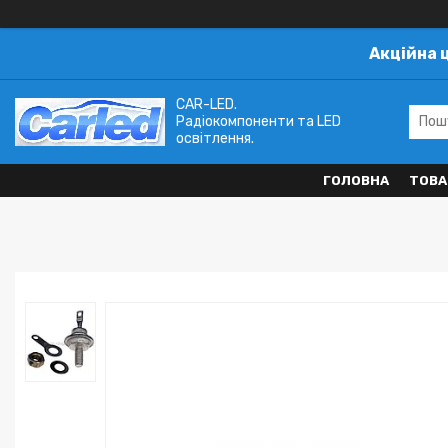
Акційна 
CAR-LED.
Радіокомпоненти та LED
освітлення.
ГОЛОВНА
ТОВА