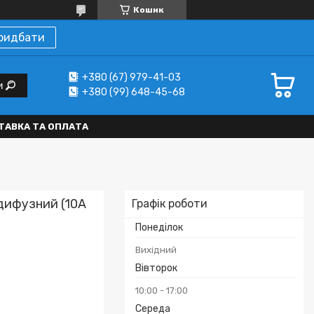
Кошик
ридбати
+380 (67) 979-41-03
и
+380 (99) 648-45-68
ТАВКА ТА ОПЛАТА
дифузний (10A
Графік роботи
Понеділок
Вихідний
Вівторок
10:00
17:00
Середа