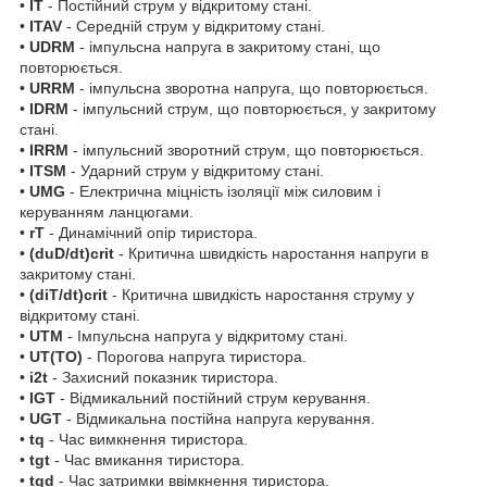
•
I
T
- Постійний струм у відкритому стані.
•
I
TAV
- Середній струм у відкритому стані.
•
U
DRM
- імпульсна напруга в закритому стані, що
повторюється.
•
U
RRM
- імпульсна зворотна напруга, що повторюється.
•
I
DRM
- імпульсний струм, що повторюється, у закритому
стані.
•
I
RRM
- імпульсний зворотний струм, що повторюється.
•
I
TSM
- Ударний струм у відкритому стані.
•
U
MG
- Електрична міцність ізоляції між силовим і
керуванням ланцюгами.
•
r
T
- Динамічний опір тиристора.
•
(du
D
/dt)
crit
- Критична швидкість наростання напруги в
закритому стані.
•
(di
T
/dt)
crit
- Критична швидкість наростання струму у
відкритому стані.
•
U
TM
- Імпульсна напруга у відкритому стані.
•
U
T(TO)
- Порогова напруга тиристора.
•
i
2
t
- Захисний показник тиристора.
•
I
GT
- Відмикальний постійний струм керування.
•
U
GT
- Відмикальна постійна напруга керування.
•
t
q
- Час вимкнення тиристора.
•
t
gt
- Час вмикання тиристора.
•
t
gd
- Час затримки ввімкнення тиристора.