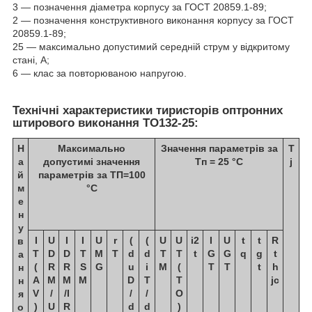
3 — позначення діаметра корпусу за ГОСТ 20859.1-89;
2 — позначення конструктивного виконання корпусу за ГОСТ
20859.1-89;
25 — максимально допустимий середній струм у відкритому
стані, А;
6 — клас за повторюваною напругою.
Технічні характеристики тиристорів оптронних
штирового виконання ТО132-25:
Н
Максимально
Значення параметрів за
T
а
допустимі значення
Тп = 25 °C
j
й
параметрів за ТП=100
м
°C
е
н
у
I
U
I
I
U
r
(
(
U
U
i
2
I
U
t
t
R
в
T
D
D
T
M
T
d
d
T
T
t
G
G
q
g
t
а
(
R
R
S
G
u
i
M
(
T
T
t
h
н
A
M
M
M
D
T
T
jc
н
V
/
/I
/
/
O
я
)
U
R
d
d
)
о