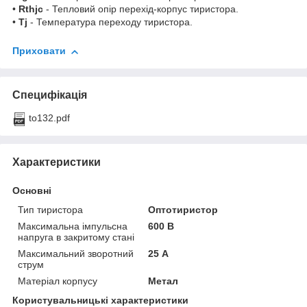
•
R
thjc
- Тепловий опір перехід-корпус тиристора.
•
T
j
- Температура переходу тиристора.
Приховати
Специфікація
to132.pdf
Характеристики
Основні
Тип тиристора
Оптотиристор
Максимальна імпульсна
600 В
напруга в закритому стані
Максимальний зворотний
25 А
струм
Матеріал корпусу
Метал
Користувальницькі характеристики