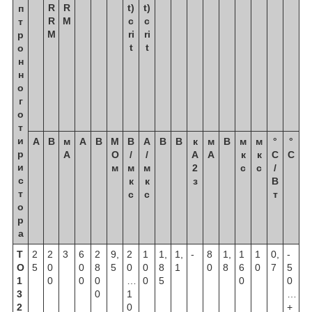
R
R
t)
t)
п
R
M
c
c
т
M
ri
ri
р
t
t
о
н
н
о
г
о
т
и
А
В
м
А
В
М
В
А
В
В
к
м
В
м
м
°
°
р
А
О
/
/
A
А
к
к
С
С
и
м
м
м
2
с
с
/
с
к
к
з
В
т
с
с
т
о
р
а
Т
2
2
3
6
2
9,
2
1
1,
1,
-
8
1,
1
1
0,
-
О
5
0
0
8
5
0
0
8
1
0
8
6
0
7
5
1
0
0
0
…
0
5
0
0
3
0
1
…
2
0
+