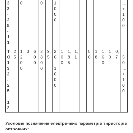
3
0
0
1
…
2
0
+
-
0
1
2
0
0
5
0
-
1
1
Т
2
1
3
6
2
9,
2
1
1,
1,
-
8
1,
1
1
0,
-
О
5
2
0
8
5
0
0
8
1
0
8
6
0
7
5
1
0
0
0
…
0
5
0
0
3
0
0
1
…
2
0
+
-
0
1
2
0
0
5
0
-
1
2
Усоловні позначення електричних параметрів тиристорів
оптронних: