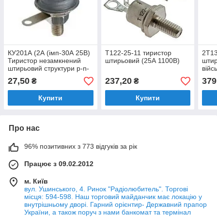
КУ201А (2А (імп-30А 25В)
Т122-25-11 тиристор
2Т13
Тиристор незамкнений
штирьовий (25А 1100В)
штир
штирьовий структури p-n-
війс
p-n
якос
27,50
237,20
379
₴
₴
Купити
Купити
Про нас
96% позитивних з 773 відгуків за рік
Працює з 09.02.2012
м. Київ
вул. Ушинського, 4. Ринок "Радіолюбитель". Торгові
місця: 594-598. Наш торговий майданчик має локацію у
внутрішньому дворі. Гарний орієнтир- Державний прапор
України, а також поруч з нами банкомат та термінал