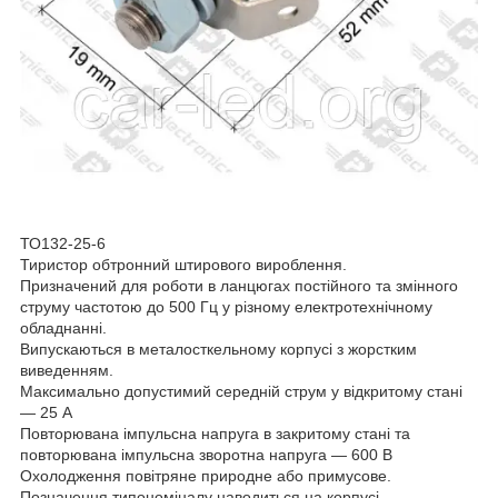
ТО132-25-6
Тиристор обтронний штирового вироблення.
Призначений для роботи в ланцюгах постійного та змінного
струму частотою до 500 Гц у різному електротехнічному
обладнанні.
Випускаються в металосткельному корпусі з жорстким
виведенням.
Максимально допустимий середній струм у відкритому стані
— 25 А
Повторювана імпульсна напруга в закритому стані та
повторювана імпульсна зворотна напруга — 600 В
Охолодження повітряне природне або примусове.
Позначення типономіналу наводиться на корпусі.