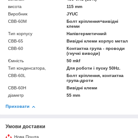
висота
115 mm
Виробник
JYUC
CBB-60М
Болт кріплення+вивідні
клеми
Тип корпусу
Напівгерметичний
CBB-65
Вивідні клеми корпус метал
CBB-60
Контактна група - проводи
(гнучкі виводи)
Ємність
50 mkf
Тип конденсатора,
Для роботи і пуску 50Hz.
CBB-60L
Болт кріплення, контактна
група-дроти
CBB-60H
Вивідні клеми
діаметр
55 mm
Приховати
Умови доставки
Нова Пошта