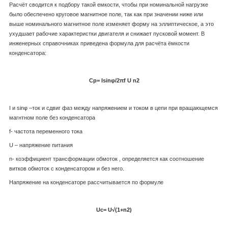
Расчёт сводится к подбору такой емкости, чтобы при номинальной нагрузке
было обеспечено круговое магнитное поле, так как при значении ниже или
выше номинального магнитное поле изменяет форму на эллиптическое, а это
ухудшает рабочие характеристки двигателя и снижает пусковой момент. В
инженерных справочниках приведена формула для расчёта ёмкости
конденсатора:
Ср=
Isinφ/2
πf
U
n
2
I и sinφ –ток и сдвиг фаз между напряжением и током в цепи при вращающемся
магнтном поле без конденсатора
f- частота переменного тока
U – напряжение питания
n- коэффициент трансформации обмоток , определяется как соотношение
витков обмоток с конденсатором и без него.
Напряжение на конденсаторе рассчитывается по формуле
Uc=
U√(1+n
2
)