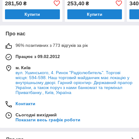
та робота). JYUL (50*100
та робота) JYUL (50*85
та р
281,50
253,40
340
₴
₴
mm)
mm)
mm)
Купити
Купити
Про нас
96% позитивних з 773 відгуків за рік
Працює з 09.02.2012
м. Київ
вул. Ушинського, 4. Ринок "Радіолюбитель". Торгові
місця: 594-598. Наш торговий майданчик має локацію у
внутрішньому дворі. Гарний орієнтир- Державний прапор
України, а також поруч з нами банкомат та термінал
Приватбанку., Київ, Україна
Контакти
Сьогодні вихідний
Показати весь графік роботи
Про нас