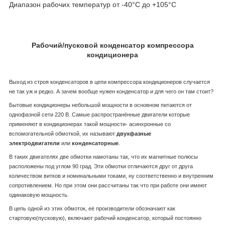
Диапазон рабочих температур от -40°С до +105°С
Рабочий/пусковой конденсатор компрессора
кондиционера
Выход из строя конденсаторов в цепи компрессора кондиционеров случается
не так уж и редко. А зачем вообще нужен конденсатор и для чего он там стоит?
Бытовые кондиционеры небольшой мощности в основном питаются от
однофазной сети 220 В. Самые распространённые двигатели которые
применяют в кондиционерах такой мощности- асинхронные со
вспомогательной обмоткой, их называют
двухфазные
электродвигатели
или
конденсаторные
.
В таких двигателях две обмотки намотаны так, что их магнитные полюсы
расположены под углом 90 град. Эти обмотки отличаются друг от друга
количеством витков и номинальными токами, ну соответственно и внутренним
сопротивлением. Но при этом они рассчитаны так что при работе они имеют
одинаковую мощность.
В цепь одной из этих обмоток, её производители обозначают как
стартовую(пусковую), включают рабочий конденсатор, который постоянно