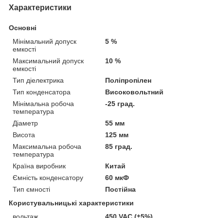
Характеристики
Основні
Мінімальний допуск
5 %
емкості
Максимальний допуск
10 %
емкості
Тип діелектрика
Поліпропілен
Тип конденсатора
Високовольтний
Мінімальна робоча
-25 град.
температура
Діаметр
55 мм
Висота
125 мм
Максимальна робоча
85 град.
температура
Країна виробник
Китай
Ємність конденсатору
60 мкФ
Тип ємності
Постійна
Користувальницькі характеристики
вольтаж
450 VAC (±5%)