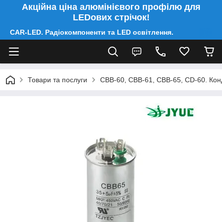
Акційна ціна алюмінієвого профілю для
LEDових стрічок!
CAR-LED. Радіокомпоненти та LED освітлення.
Товари та послуги
CBB-60, CBB-61, CBB-65, CD-60. Конд