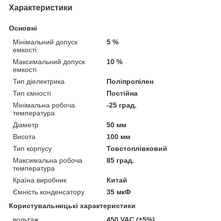
Характеристики
Основні
Мінімальний допуск
5 %
емкості
Максимальний допуск
10 %
емкості
Тип діелектрика
Поліпропілен
Тип ємності
Постійна
Мінімальна робоча
-25 град.
температура
Діаметр
50 мм
Висота
100 мм
Тип корпусу
Товстоплівковий
Максимальна робоча
85 град.
температура
Країна виробник
Китай
Ємність конденсатору
35 мкФ
Користувальницькі характеристики
вольтаж
450 VAC (±5%)