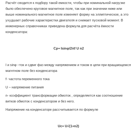
Расчёт сводится к подбору такой емкости, чтобы при номинальной нагрузке
было обеспечено круговое магнитное поле, так как при значении ниже или
выше номинального магнитное поле изменяет форму на эллиптическое, а это
ухудшает рабочие характеристки двигателя и снижает пусковой момент. В
инженерных справочниках приведена формула для расчёта ёмкости
конденсатора:
Ср=
Isinφ/2
πf
U
n
2
I и sinφ –ток и сдвиг фаз между напряжением и током в цепи при вращающемся
магнтном поле без конденсатора
f- частота переменного тока
U – напряжение питания
n- коэффициент трансформации обмоток , определяется как соотношение
витков обмоток с конденсатором и без него.
Напряжение на конденсаторе рассчитывается по формуле
Uc=
U√(1+n
2
)