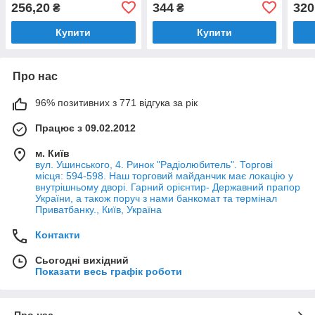
та робота) JYUL (50*85
та робота) JYUL (55*115
та р
256,20
344
320
₴
₴
mm)
mm)
mm)
Купити
Купити
Про нас
96% позитивних з 771 відгука за рік
Працює з 09.02.2012
м. Київ
вул. Ушинського, 4. Ринок "Радіолюбитель". Торгові
місця: 594-598. Наш торговий майданчик має локацію у
внутрішньому дворі. Гарний орієнтир- Державний прапор
України, а також поруч з нами банкомат та термінал
Приватбанку., Київ, Україна
Контакти
Сьогодні вихідний
Показати весь графік роботи
Про нас