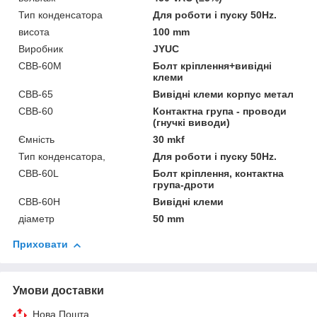
Тип конденсатора
Для роботи і пуску 50Hz.
висота
100 mm
Виробник
JYUC
CBB-60М
Болт кріплення+вивідні
клеми
CBB-65
Вивідні клеми корпус метал
CBB-60
Контактна група - проводи
(гнучкі виводи)
Ємність
30 mkf
Тип конденсатора,
Для роботи і пуску 50Hz.
CBB-60L
Болт кріплення, контактна
група-дроти
CBB-60H
Вивідні клеми
діаметр
50 mm
Приховати
Умови доставки
Нова Пошта