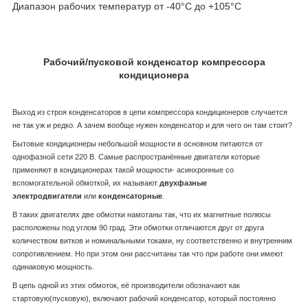
Диапазон рабочих температур от -40°С до +105°С
Рабочий/пусковой конденсатор компрессора
кондиционера
Выход из строя конденсаторов в цепи компрессора кондиционеров случается
не так уж и редко. А зачем вообще нужен конденсатор и для чего он там стоит?
Бытовые кондиционеры небольшой мощности в основном питаются от
однофазной сети 220 В. Самые распространённые двигатели которые
применяют в кондиционерах такой мощности- асинхронные со
вспомогательной обмоткой, их называют
двухфазные
электродвигатели
или
конденсаторные
.
В таких двигателях две обмотки намотаны так, что их магнитные полюсы
расположены под углом 90 град. Эти обмотки отличаются друг от друга
количеством витков и номинальными токами, ну соответственно и внутренним
сопротивлением. Но при этом они рассчитаны так что при работе они имеют
одинаковую мощность.
В цепь одной из этих обмоток, её производители обозначают как
стартовую(пусковую), включают рабочий конденсатор, который постоянно