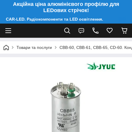
Акційна ціна алюмінієвого профілю для
LEDових стрічок!
CAR-LED. Радіокомпоненти та LED освітлення.
Товари та послуги
CBB-60, CBB-61, CBB-65, CD-60. Конд