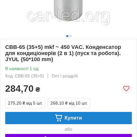
CBB-65 (35+5) mkf ~ 450 VAC. Конденсатор
для кондиціонерів (2 в 1) (пуск та робота).
JYUL (50*100 mm)
В наявності 1 од.
Код: CBB-65 (35+5)
Опт і роздріб
284,70
₴
275,20 ₴
від 5 шт.
268,10 ₴
від 10 шт.
Купити
або