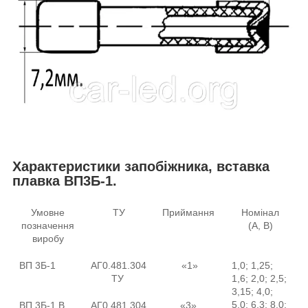
Характеристики запобіжника, вставка
плавка ВП3Б-1.
Умовне
ТУ
Приймання
Номінал
позначення
(А, В)
виробу
ВП 3Б-1
АГ0.481.304
«1»
1,0; 1,25;
ТУ
1,6; 2,0; 2,5;
3,15; 4,0;
5,0; 6,3; 8,0;
ВП 3Б-1 В
АГ0.481.304
«3»