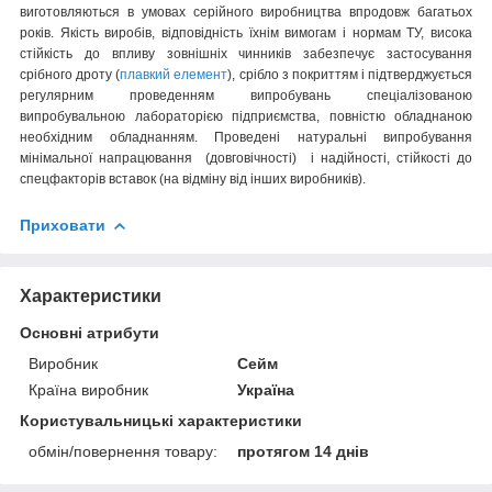
виготовляються в умовах серійного виробництва впродовж багатьох
років. Якість виробів, відповідність їхнім вимогам і нормам ТУ, висока
стійкість до впливу зовнішніх чинників забезпечує застосування
срібного дроту (
плавкий елемент
), срібло з покриттям і підтверджується
регулярним проведенням випробувань спеціалізованою
випробувальною лабораторією підприємства, повністю обладнаною
необхідним обладнанням. Проведені натуральні випробування
мінімальної напрацювання (довговічності) і надійності, стійкості до
спецфакторів вставок (на відміну від інших виробників).
Приховати
Характеристики
Основні атрибути
Виробник
Сейм
Країна виробник
Україна
Користувальницькі характеристики
обмін/повернення товару:
протягом 14 днів