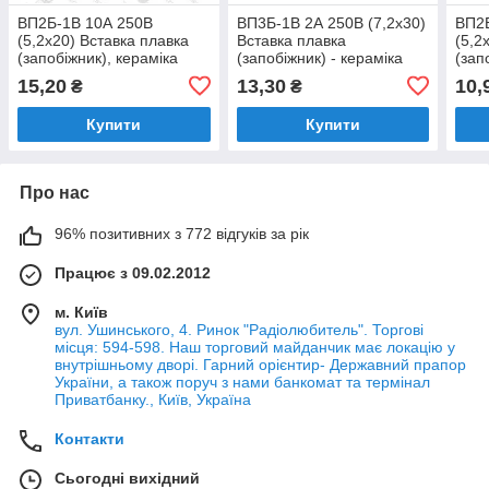
ВП2Б-1В 10А 250В
ВП3Б-1В 2А 250В (7,2x30)
ВП2Б
(5,2x20) Вставка плавка
Вставка плавка
(5,2
(запобіжник), кераміка
(запобіжник) - кераміка
(зап
15,20
13,30
10,
₴
₴
Купити
Купити
Про нас
96% позитивних з 772 відгуків за рік
Працює з 09.02.2012
м. Київ
вул. Ушинського, 4. Ринок "Радіолюбитель". Торгові
місця: 594-598. Наш торговий майданчик має локацію у
внутрішньому дворі. Гарний орієнтир- Державний прапор
України, а також поруч з нами банкомат та термінал
Приватбанку., Київ, Україна
Контакти
Сьогодні вихідний