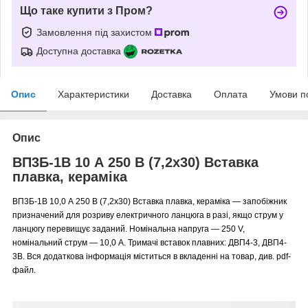
Що таке купити з Пром?
Замовлення під захистом
Доступна доставка
Опис
Характеристики
Доставка
Оплата
Умови п
Опис
ВП3Б-1В 10 А 250 В (7,2x30) Вставка
плавка, кераміка
ВП3Б-1В 10,0 А 250 В (7,2x30) Вставка плавка, кераміка — запобіжник
призначений для розриву електричного ланцюга в разі, якщо струм у
ланцюгу перевищує заданий. Номінальна напруга — 250 V,
номінальний струм — 10,0 A. Тримачі вставок плавних: ДВП4-3, ДВП4-
3В. Вся додаткова інформація міститься в вкладенні на товар, див. pdf-
файл.