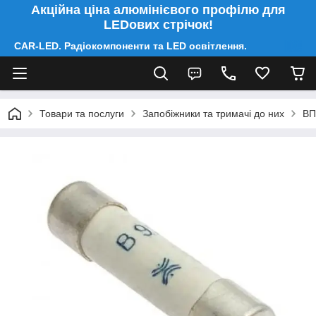
Акційна ціна алюмінієвого профілю для
LEDових стрічок!
CAR-LED. Радіокомпоненти та LED освітлення.
Товари та послуги
Запобіжники та тримачі до них
ВП