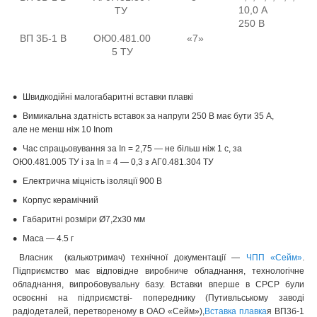
10,0 А
ТУ
250 В
ВП 3Б-1 В
ОЮ0.481.00
«7»
5 ТУ
Швидкодійні малогабаритні вставки плавкі
Вимикальна здатність вставок за напруги 250 В має бути 35 А,
але не менш ніж 10 Inom
Час спрацьовування за In = 2,75 — не більш ніж 1 с, за
ОЮ0.481.005 ТУ і за In = 4 — 0,3 з АГ0.481.304 ТУ
Електрична міцність ізоляції 900 В
Корпус керамічний
Габаритні розміри Ø7,2х30 мм
Маса — 4.5 г
Власник (калькотримач) технічної документації —
ЧПП «Сейм»
.
Підприємство має відповідне виробниче обладнання, технологічне
обладнання, випробовувальну базу. Вставки вперше в СРСР були
освоєнні на підприємстві- попереднику (Путивльському заводі
радіодеталей, перетвореному в ОАО «Сейм»),
Вставка плавка
я ВП3б-1