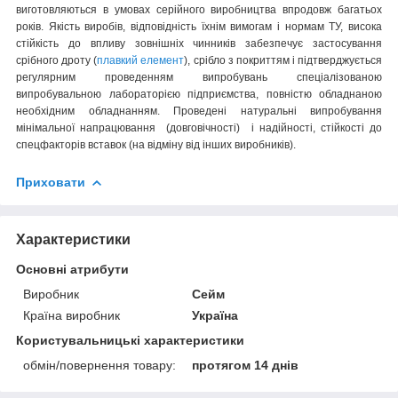
виготовляються в умовах серійного виробництва впродовж багатьох
років. Якість виробів, відповідність їхнім вимогам і нормам ТУ, висока
стійкість до впливу зовнішніх чинників забезпечує застосування
срібного дроту (
плавкий елемент
), срібло з покриттям і підтверджується
регулярним проведенням випробувань спеціалізованою
випробувальною лабораторією підприємства, повністю обладнаною
необхідним обладнанням. Проведені натуральні випробування
мінімальної напрацювання (довговічності) і надійності, стійкості до
спецфакторів вставок (на відміну від інших виробників).
Приховати
Характеристики
Основні атрибути
Виробник
Сейм
Країна виробник
Україна
Користувальницькі характеристики
обмін/повернення товару:
протягом 14 днів