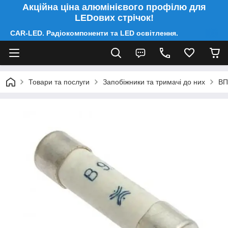
Акційна ціна алюмінієвого профілю для
LEDових стрічок!
CAR-LED. Радіокомпоненти та LED освітлення.
Товари та послуги
Запобіжники та тримачі до них
ВП