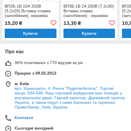
ВП2Б-1В 10А 250В
ВП3Б-1В 2А 250В (7,2x30)
ВП2Б
(5,2x20) Вставка плавка
Вставка плавка
(5,2
(запобіжник), кераміка
(запобіжник) - кераміка
(зап
15,20
13,30
10,
₴
₴
Купити
Купити
Про нас
96% позитивних з 770 відгуків за рік
Працює з 09.02.2012
м. Київ
вул. Ушинського, 4. Ринок "Радіолюбитель". Торгові
місця: 594-598. Наш торговий майданчик має локацію у
внутрішньому дворі. Гарний орієнтир- Державний прапор
України, а також поруч з нами банкомат та термінал
Приватбанку., Київ, Україна
Контакти
Сьогодні вихідний