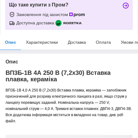
Що таке купити з Пром?
Замовлення під захистом
Доступна доставка
Опис
Характеристики
Доставка
Оплата
Умови п
Опис
ВП3Б-1В 4А 250 В (7,2x30) Вставка
плавка, кераміка
ВП3Б-1В 4,0 А 250 В (7,2x30) Вставка плавка, кераміка — запобіжник
призначений для розриву електричного ланцюга в разі, якщо струм у
ланцюгу перевищує заданий. Номінальна напруга — 250 V,
номінальний струм — 4,0 A. Тримачі вставок плавних: ДВП4-3, ДВП4-3В.
Вся додаткова інформація міститься в вкладенні на товар, див. pdf-
файл.