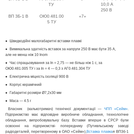
10,0 А
ТУ
250 В
ВП 3Б-1 В
ОЮ0.481.00
«7»
5 ТУ
Швидкодійні малогабаритні вставки плавкі
Вимикальна здатність вставок за напруги 250 В має бути 35 А,
але не менш ніж 10 Inom
Час спрацьовування за In = 2,75 — не більш ніж 1 с, за
ОЮ0.481.005 ТУ і за In = 4 — 0,3 з АГ0.481.304 ТУ
Електрична міцність ізоляції 900 В
Корпус керамічний
Габаритні розміри Ø7,2х30 мм
Маса — 4.5 г
Власник (калькотримач) технічної документації —
ЧПП «Сейм»
.
Підприємство має відповідне виробниче обладнання, технологічне
обладнання, випробовувальну базу. Вставки вперше в СРСР були
освоєнні на підприємстві- попереднику (Путивльському заводі
радіодеталей, перетвореному в ОАО «Сейм»),
Вставка плавка
я ВП3б-1