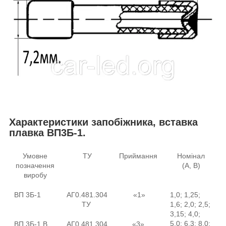
Характеристики запобіжника, вставка
плавка ВП3Б-1.
Умовне
ТУ
Приймання
Номінал
позначення
(А, В)
виробу
ВП 3Б-1
АГ0.481.304
«1»
1,0; 1,25;
ТУ
1,6; 2,0; 2,5;
3,15; 4,0;
5,0; 6,3; 8,0;
ВП 3Б-1 В
АГ0.481.304
«3»