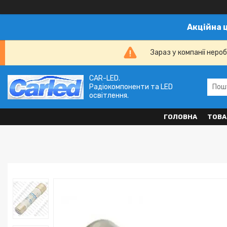
Акційна 
Зараз у компанії неро
CAR-LED.
Радіокомпоненти та LED
освітлення.
ГОЛОВНА
ТОВА