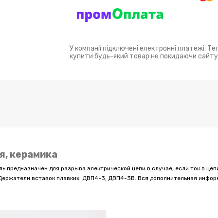
У компанії підключені електронні платежі. Т
купити будь-який товар не покидаючи сайту
я, керамика
ель предназначен для разрыва электрической цепи в случае, если ток в це
. Держатели вставок плавких: ДВП4-3, ДВП4-3В. Вся дополнительная инфор