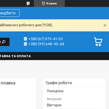
Кошик
ридбати
айближчого робочого дня (11.08).
+380 (67) 979-41-03
и
+380 (99) 648-45-68
ТАВКА ТА ОПЛАТА
 плавка
Графік роботи
Понеділок
Вихідний
Вівторок