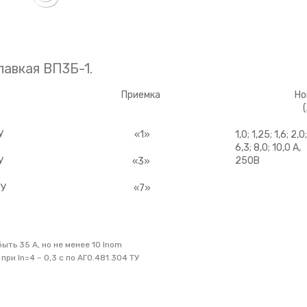
лавкая ВП3Б-1.
Приемка
Но
(
У
«1»
1,0; 1,25; 1,6; 2,0
6,3; 8,0; 10,0 А,
250В
У
«3»
ТУ
«7»
ть 35 А, но не менее 10 Inom
при In=4 – 0,3 с по АГ0.481.304 ТУ