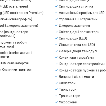
um (LED освітлення)
Світлодіодні кільця
 (LED освітлення)
Світлодіодна стрічка
g (LED освітлення Premium)
Алюмінієвий профіль для LED
люмінієвий профіль)
Управіння LED стрічками
Well (джерела живлення)
Джерела живлення
a (конденсатори
Світлодіодні прожектори
олітичні)
Світлодіоди (LED)
пускові та робочі
Лінзи (оптика для LED)
нсатори)
Лазерні діоди та модулі
oelectronics активні
ненти
Конектори та роз'єми
SHUN Реле імпортні
Конденсатори електролітичн
n Клемники гвинтові
Конденсатори пускові та роб
Випрямні діодні мости
Симістори
Тиристори
Транзистори
Мікросхеми