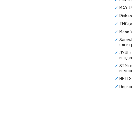
Electr
MAXUS
Rishan
ТИС (а
Mean 
Samwh
електр
JYUL (
конде
STMicr
компо
HE LI 
Degso