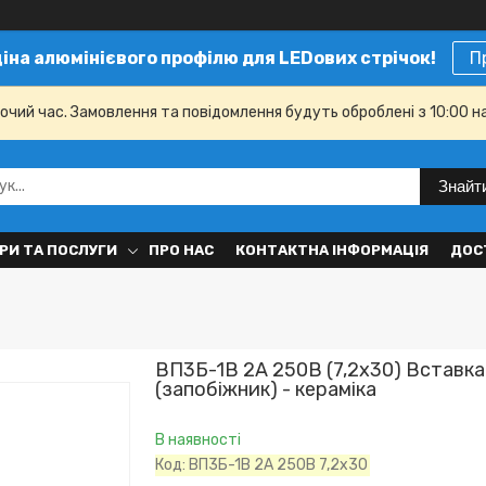
ціна алюмінієвого профілю для LEDових стрічок!
П
бочий час. Замовлення та повідомлення будуть оброблені з 10:00 н
Знайт
РИ ТА ПОСЛУГИ
ПРО НАС
КОНТАКТНА ІНФОРМАЦІЯ
ДОС
ВП3Б-1В 2А 250В (7,2x30) Вставка
(запобіжник) - кераміка
В наявності
Код:
ВП3Б-1В 2А 250В 7,2x30