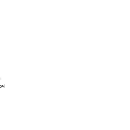
і
очі