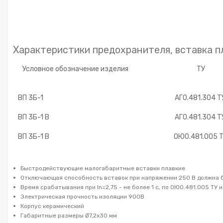
Характеристики предохранителя, вставка п
Условное обозначение изделия
ТУ
ВП 3Б-1
АГ0.481.304 Т
ВП 3Б-1 В
АГ0.481.304 Т
ВП 3Б-1 В
ОЮ0.481.005 
Быстродействующие малогабаритные вставки плавкие
Отключающая способность вставок при напряжении 250 В должна бы
Время срабатывания при In=2,75 - не более 1 с, по ОЮ0.481.005 ТУ и 
Электрическая прочность изоляции 900В
Корпус керамический
Габаритные размеры Ø7,2х30 мм