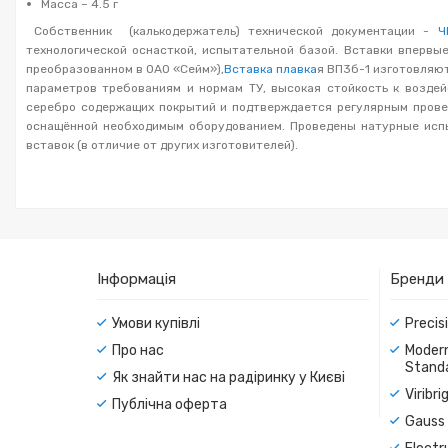
Масса – 4.5 г
Собственник (калькодержатель) технической документации -
Ч
технологической оснасткой, испытательной базой. Вставки впервы
преобразованном в ОАО «Сейм»),
Вставка плавка
я ВП3б-1 изготовляют
параметров требованиям и нормам ТУ, высокая стойкость к возде
серебро содержащих покрытий и подтверждается регулярным прове
оснащённой необходимым оборудованием. Проведены натурные испы
вставок (в отличие от других изготовителей).
Інформація
Бренди
Умови купівлі
Precis
Про нас
Modern
Standa
Як знайти нас на радіринку у Києві
Viribr
Публічна оферта
Gauss 