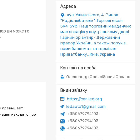
вул. Ушинського, 4. Ринок
"Радіолюбитель". Торгові місця:
594-598. Наш торговий майданчик
епер ви можете
має локацію у внутрішньому дворі.
.
Гарний орієнтир- Державний
прапор України, а також поруч з
нами банкомат та термінал
Приватбанку., Київ, Україна
Олександр Олексійович Сохань
https://car-led.org
ledauto1@gmail.com
пи превышает
+380679794103
мация находится во
+380679794103
+380679794103