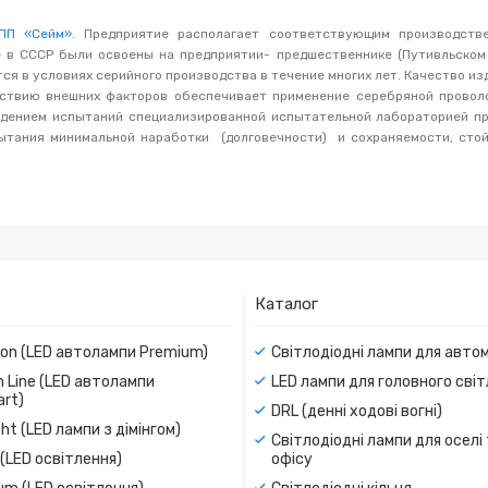
ПП «Сейм»
. Предприятие располагает соответствующим производств
е в СССР были освоены на предприятии- предшественнике (Путивльском
ся в условиях серийного производства в течение многих лет. Качество из
йствию внешних факторов обеспечивает применение серебряной проволо
дением испытаний специализированной испытательной лабораторией пр
тания минимальной наработки (долговечности) и сохраняемости, стой
Каталог
ion (LED автолампи Premium)
Світлодіодні лампи для авто
 Line (LED автолампи
LED лампи для головного сві
rt)
DRL (денні ходові вогні)
ight (LED лампи з дімінгом)
Світлодіодні лампи для оселі
(LED освітлення)
офісу