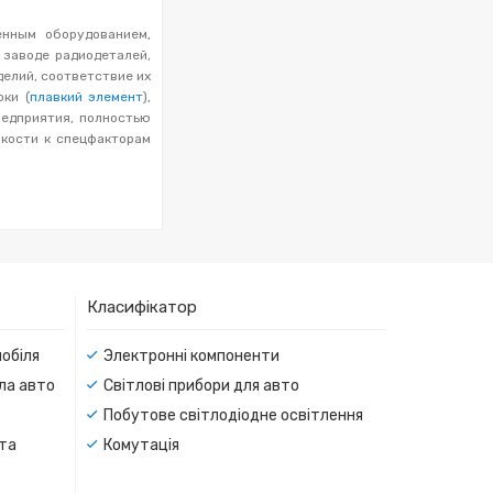
енным оборудованием,
 заводе радиодеталей,
делий, соответствие их
ки (
плавкий элемент
),
едприятия, полностью
кости к спецфакторам
Класифікатор
мобіля
Электронні компоненти
тла авто
Світлові прибори для авто
Побутове світлодіодне освітлення
 та
Комутація