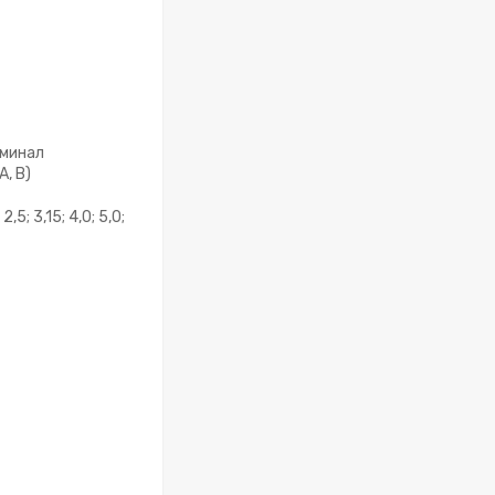
минал
А, В)
; 2,5; 3,15; 4,0; 5,0;