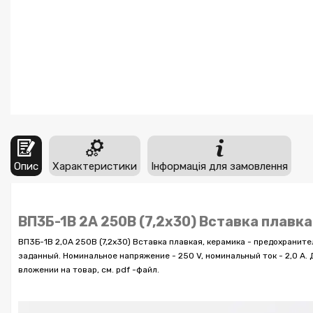
Опис
Характеристики
Інформація для замовлення
ВП3Б-1В 2А 250В (7,2x30) Вставка плавка
ВП3Б-1В 2,0А 250В (7,2x30) Вставка плавкая, керамика - предохранит
заданный. Номинальное напряжение - 250 V, номинальный ток - 2,0 A
вложении на товар, см. pdf -файл.