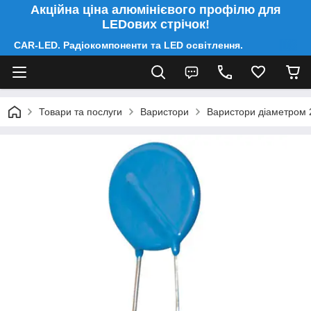
Акційна ціна алюмінієвого профілю для
LEDових стрічок!
CAR-LED. Радіокомпоненти та LED освітлення.
Товари та послуги
Варистори
Варистори діаметром