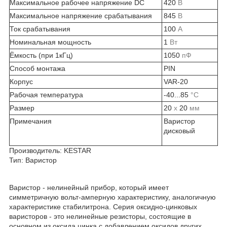
Максимальное рабочее напряжение DC
420
В
Максимальное напряжение срабатывания
845
В
Ток срабатывания
100
А
Номинальная мощность
1
Вт
Ёмкость (при 1кГц)
1050
пФ
Способ монтажа
PIN
Корпус
VAR-20
Рабочая температура
-40...85
°C
Размер
20
x
20
мм
Примечания
Варистор
дисковый
Производитель:
KESTAR
Тип:
Варистор
Варистор - нелинейный прибор, который имеет
симметричную вольт-амперную характеристику, аналогичную
характеристике стабилитрона. Серия оксидно-цинковых
варисторов - это нелинейные резисторы, состоящие в
основном из оксида цинка с добавлением оксидов других