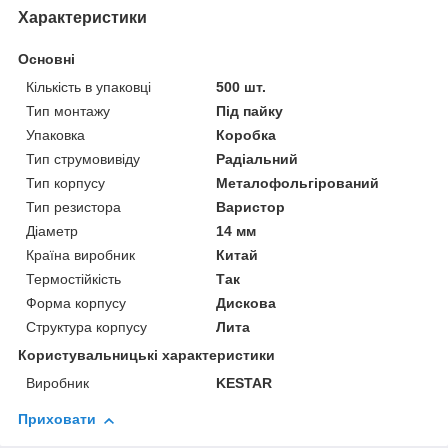
Характеристики
Основні
Кількість в упаковці
500 шт.
Тип монтажу
Під пайку
Упаковка
Коробка
Тип струмовивіду
Радіальний
Тип корпусу
Металофольгірований
Тип резистора
Варистор
Діаметр
14 мм
Країна виробник
Китай
Термостійкість
Так
Форма корпусу
Дискова
Структура корпусу
Лита
Користувальницькі характеристики
Виробник
KESTAR
Приховати