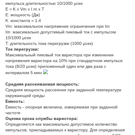
импульса длительностью 10/1000 μсек
E = K x V
m
x I
m
x T
E: мощность (Дж)
K: константа = 1.4
V
m
: максимальное напряжение ограничения при I
m
I
m
: максимально допустимый пиковый ток с импульсом
10/1000 μсек
T: длительность тока перегрузки (1000 μсек)
Ток перегрузки:
Максимальный пиковый ток варистора при изменении
напряжения варистора на 10% при стандартном импульсе
тока (8/20 μсек) приложенный один или два раза с
интервалом 5 мин
Средняя рассеиваемая мощность:
Средняя мощность рассеяния при заданной температуре
окружающей среды
Емкость:
Емкость - опорная величина, измеряемая при заданной
частоте
Оценка срока службы варистора:
Определяется как максимально допустимое количество
импульсов, прикладываемых к варистору. Для определения