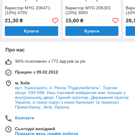
Варистор MYG 20K471
Варистор MYG 20K301
Вар
(10%) 470V
(10%) 300V
(10%
21,30
15,60
26,
₴
₴
Купити
Купити
Про нас
96% позитивних з 772 відгуків за рік
Працює з 09.02.2012
м. Київ
вул. Ушинського, 4. Ринок "Радіолюбитель". Торгові
місця: 594-598. Наш торговий майданчик має локацію у
внутрішньому дворі. Гарний орієнтир- Державний прапор
України, а також поруч з нами банкомат та термінал
Приватбанку., Київ, Україна
Контакти
Сьогодні вихідний
Показати весь графік роботи