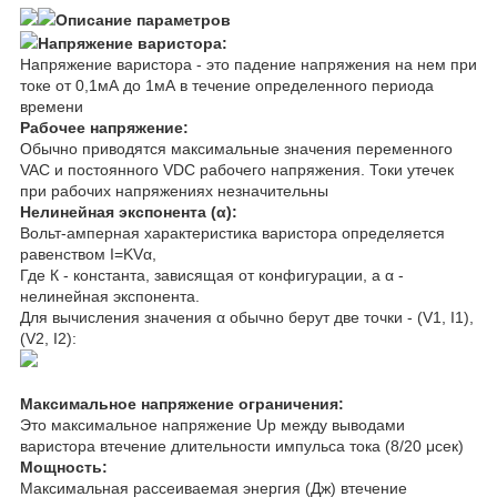
Описание параметров
Напряжение варистора:
Напряжение варистора - это падение напряжения на нем при
токе от 0,1мА до 1мА в течение определенного периода
времени
Рабочее напряжение:
Обычно приводятся максимальные значения переменного
V
AC
и постоянного V
DC
рабочего напряжения. Токи утечек
при рабочих напряжениях незначительны
Нелинейная экспонента (α):
Вольт-амперная характеристика варистора определяется
равенством I=KV
α
,
Где К - константа, зависящая от конфигурации, а α -
нелинейная экспонента.
Для вычисления значения α обычно берут две точки - (V
1
, I
1
),
(V
2
, I
2
):
Максимальное напряжение ограничения:
Это максимальное напряжение Up между выводами
варистора втечение длительности импульса тока (8/20 μсек)
Мощность:
Максимальная рассеиваемая энергия (Дж) втечение