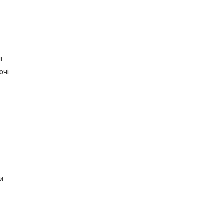
і
очі
ки