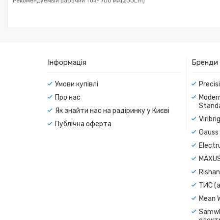
Рекомендуемый рабочий ток- 700 мА(200Lm)
Інформація
Бренди
Умови купівлі
Precis
Про нас
Modern
Standa
Як знайти нас на радіринку у Києві
Viribr
Публічна оферта
Gauss 
Electr
MAXUS
Rishan
ТИС (а
Mean 
Samwh