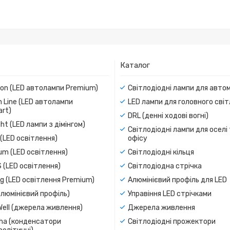
Каталог
ion (LED автолампи Premium)
Світлодіодні лампи для авто
 Line (LED автолампи
LED лампи для головного сві
rt)
DRL (денні ходові вогні)
ight (LED лампи з дімінгом)
Світлодіодні лампи для оселі
(LED освітлення)
офісу
um (LED освітлення)
Світлодіодні кільця
 (LED освітлення)
Світлодіодна стрічка
g (LED освітлення Premium)
Алюмінієвий профіль для LED
люмінієвий профіль)
Управіння LED стрічками
Well (джерела живлення)
Джерела живлення
a (конденсатори
Світлодіодні прожектори