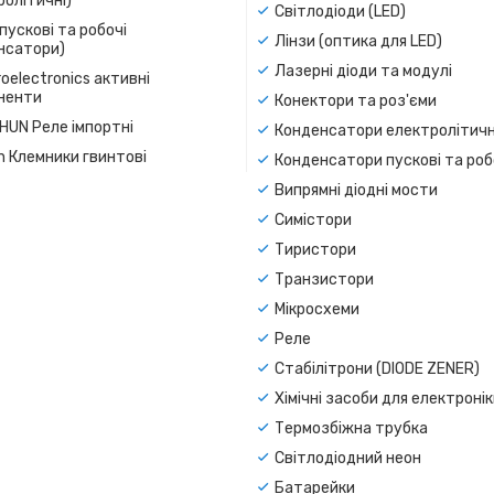
олітичні)
Світлодіоди (LED)
пускові та робочі
Лінзи (оптика для LED)
нсатори)
Лазерні діоди та модулі
oelectronics активні
ненти
Конектори та роз'єми
SHUN Реле імпортні
Конденсатори електролітичн
n Клемники гвинтові
Конденсатори пускові та роб
Випрямні діодні мости
Симістори
Тиристори
Транзистори
Мікросхеми
Реле
Стабілітрони (DIODE ZENER)
Хімічні засоби для електроні
Термозбіжна трубка
Світлодіодний неон
Батарейки