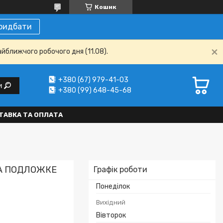
Кошик
ридбати
айближчого робочого дня (11.08).
+380 (67) 979-41-03
и
+380 (99) 648-45-68
ТАВКА ТА ОПЛАТА
НА ПОДЛОЖКЕ
Графік роботи
Понеділок
Вихідний
Вівторок