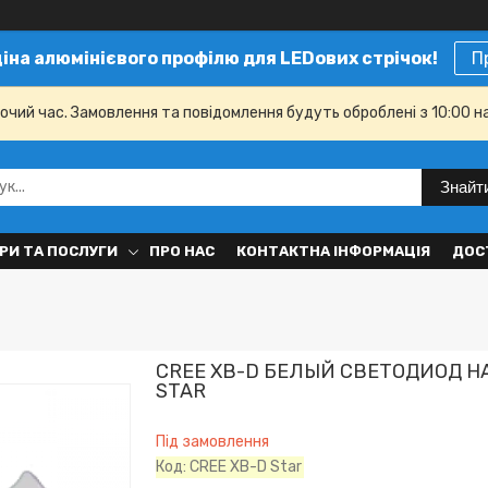
ціна алюмінієвого профілю для LEDових стрічок!
П
бочий час. Замовлення та повідомлення будуть оброблені з 10:00 н
Знайт
РИ ТА ПОСЛУГИ
ПРО НАС
КОНТАКТНА ІНФОРМАЦІЯ
ДОС
CREE XB-D БЕЛЫЙ СВЕТОДИОД 
STAR
Під замовлення
Код:
CREE XB-D Star