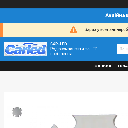
Акційна 
Зараз у компанії неро
CAR-LED.
Радіокомпоненти та LED
освітлення.
ГОЛОВНА
ТОВА