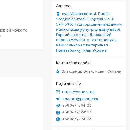
вул. Ушинського, 4. Ринок
"Радіолюбитель". Торгові місця:
594-598. Наш торговий майданчик
має локацію у внутрішньому дворі.
епер ви можете
.
Гарний орієнтир- Державний
прапор України, а також поруч з
нами банкомат та термінал
Приватбанку., Київ, Україна
Олександр Олексійович Сохань
https://car-led.org
ledauto1@gmail.com
+380679794103
+380679794103
+380679794103