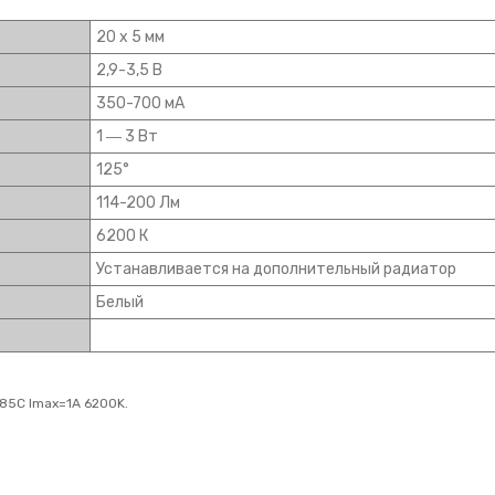
20 х 5 мм
2,9-3,5 В
350-700 мА
1 ― 3 Вт
125°
114-200 Лм
6200 К
Устанавливается на дополнительный радиатор
Белый
85C Imax=1A 6200K.