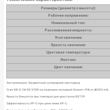
Размеры (диаметр х высота):
Рабочее напряжение:
Номинальный ток:
Рассеиваемая мощность:
Угол свечения:
Яркость свечения:
Цветовая температура:
Монтаж:
Цвет свечения:
Экстремально-бюджетный суперяркий светодиод
Cree XB-D CW R2 STAR на подложке холодный белый >114Lm @350 mA, 
Яркость бинуется при температуре кристалла 85°С!!!
Эффективность XP-G при цене ниже XP-C.