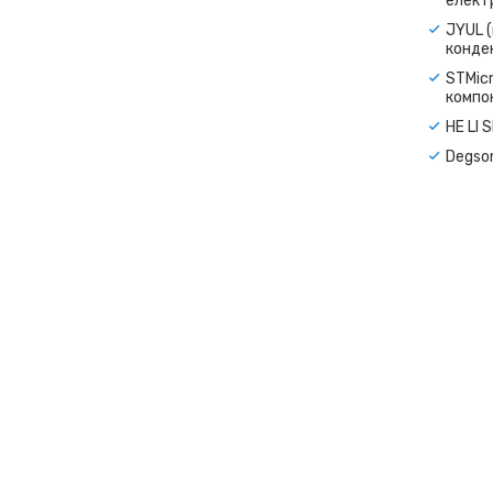
електр
JYUL (
конде
STMicr
компо
HE LI 
Degso