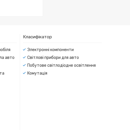
Класифікатор
мобіля
Электронні компоненти
тла авто
Світлові прибори для авто
Побутове світлодіодне освітлення
 та
Комутація