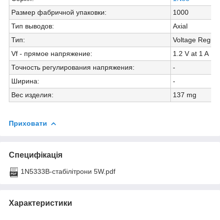
Размер фабричной упаковки
:
1000
Тип выводов
:
Axial
Тип
:
Voltage Regula
Vf - прямое напряжение
:
1.2 V at 1 A
Точность регулирования напряжения
:
-
Ширина
:
-
Вес изделия
:
137 mg
Приховати
Специфікація
1N5333B-стабілітрони 5W.pdf
Характеристики