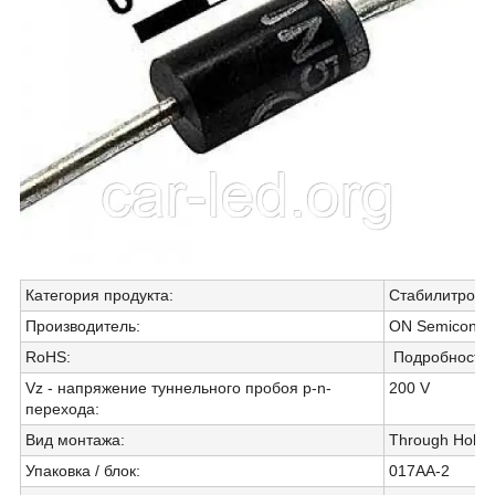
Категория продукта
:
Стабилитроны
Производитель
:
ON Semicondu
RoHS
:
Подробности
Vz - напряжение туннельного пробоя p-n-
200 V
перехода
:
Вид монтажа
:
Through Hole
Упаковка / блок
:
017AA-2