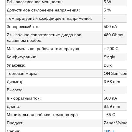
Pd - рассеивание мощности
:
5 W
Допустимое отклонение напряжения
:
5 %
Температурный коэффициент напряжения
:
-
Зенеровский ток
:
500 nA
Zz - полное сопротивление диода при
480 Ohms
лавинном пробое
:
Максимальная рабочая температура
:
+ 200 C
Конфигурация
:
Single
Упаковка
:
Bulk
Торговая марка
:
ON Semicondu
Диаметр
:
3.68 mm
Высота
:
-
Ir - обратный ток
:
500 nA
Длина
:
8.89 mm
Минимальная рабочая температура
:
- 65 C
Продукт
:
Zener Voltage 
Серия
:
1N53