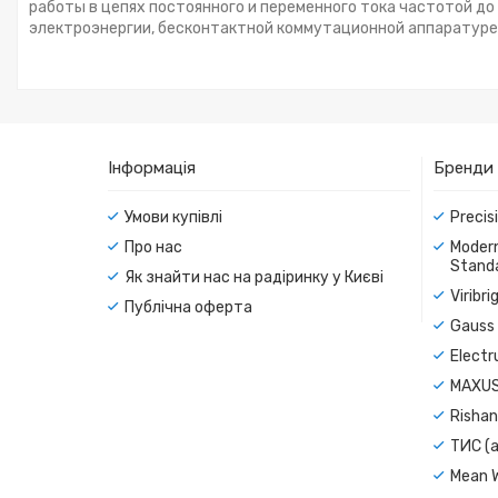
работы в цепях постоянного и переменного тока частотой до
электроэнергии, бесконтактной коммутационной аппаратуре
Інформація
Бренди
Умови купівлі
Precis
Про нас
Modern
Standa
Як знайти нас на радіринку у Києві
Viribr
Публічна оферта
Gauss 
Electr
MAXUS
Rishan
ТИС (а
Mean 