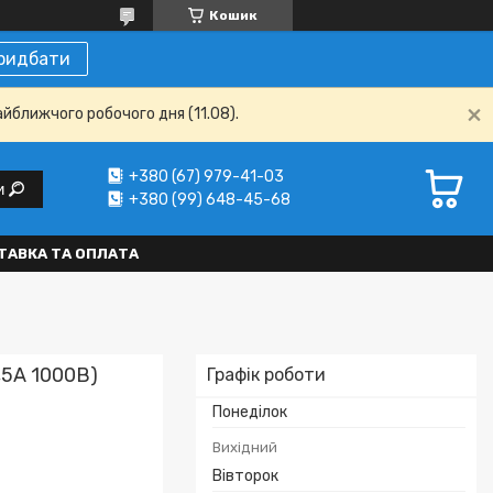
Кошик
ридбати
айближчого робочого дня (11.08).
+380 (67) 979-41-03
и
+380 (99) 648-45-68
ТАВКА ТА ОПЛАТА
,5А 1000В)
Графік роботи
Понеділок
Вихідний
Вівторок