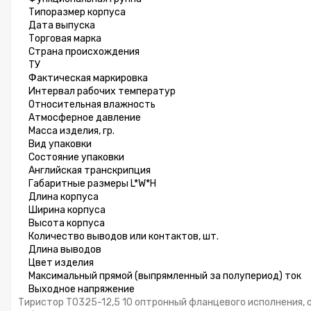
Типоразмер корпуса
Дата выпуска
Торговая марка
Страна происхождения
ТУ
Фактическая маркировка
Интервал рабочих температур
Относительная влажность
Атмосферное давление
Масса изделия, гр.
Вид упаковки
Состояние упаковки
Английская транскрипция
Габаритные размеры L*W*H
Длина корпуса
Ширина корпуса
Высота корпуса
Количество выводов или контактов, шт.
Длина выводов
Цвет изделия
Максимальный прямой (выпрямленный за полупериод) ток
Выходное напряжение
Тиристор ТО325-12,5 10 оптронный фланцевого исполнения,