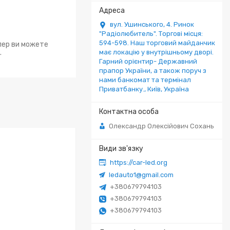
вул. Ушинського, 4. Ринок
"Радіолюбитель". Торгові місця:
594-598. Наш торговий майданчик
епер ви можете
.
має локацію у внутрішньому дворі.
Гарний орієнтир- Державний
прапор України, а також поруч з
нами банкомат та термінал
Приватбанку., Київ, Україна
Олександр Олексійович Сохань
https://car-led.org
ledauto1@gmail.com
+380679794103
+380679794103
+380679794103