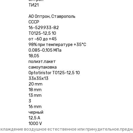
ТИ21
АО Оптрон, Ставрополь
СССР
16-529.933-82
ТО125-12,5 10
от -60 до +45
98% при температуре +35°С
0.085-0,105 МПа
18,05
полиэт.пакет
самоупаковка
Optotiristor TO125-12,5 10
33х35х13
20 mm
18 mm
13 mm
3
16 mm
черный
12,5 А
1000 V
 охлаждение воздушное естественное или принудительное.предн