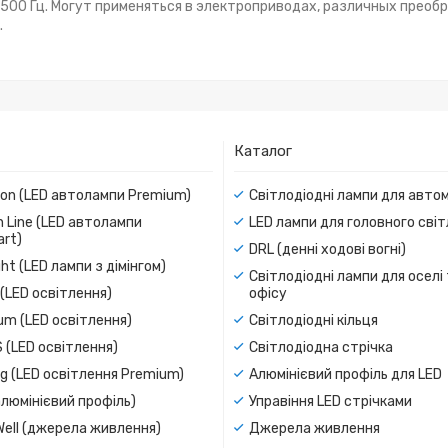
 500 Гц. Могут применяться в электроприводах, различных преоб
.
Каталог
ion (LED автолампи Premium)
Світлодіодні лампи для авто
 Line (LED автолампи
LED лампи для головного сві
rt)
DRL (денні ходові вогні)
ight (LED лампи з дімінгом)
Світлодіодні лампи для оселі
(LED освітлення)
офісу
um (LED освітлення)
Світлодіодні кільця
 (LED освітлення)
Світлодіодна стрічка
g (LED освітлення Premium)
Алюмінієвий профіль для LED
люмінієвий профіль)
Управіння LED стрічками
Well (джерела живлення)
Джерела живлення