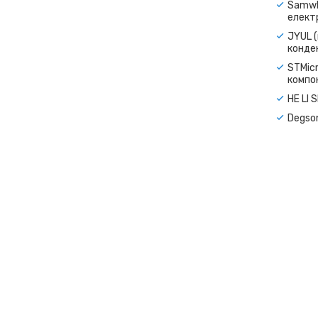
Samwh
електр
JYUL (
конде
STMicr
компо
HE LI 
Degso