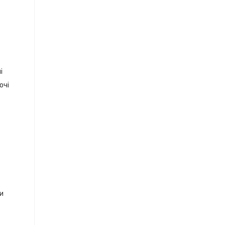
і
очі
ки