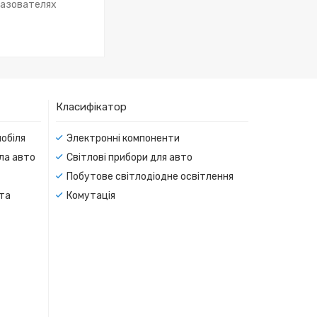
разователях
Класифікатор
мобіля
Электронні компоненти
тла авто
Світлові прибори для авто
Побутове світлодіодне освітлення
 та
Комутація