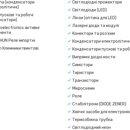
a (конденсатори
Світлодіодні прожектори
олітичні)
Світлодіоди (LED)
пускові та робочі
Лінзи (оптика для LED)
нсатори)
Лазерні діоди та модулі
oelectronics активні
ненти
Конектори та роз'єми
SHUN Реле імпортні
Конденсатори електролітичн
n Клемники гвинтові
Конденсатори пускові та роб
Випрямні діодні мости
Симістори
Тиристори
Транзистори
Мікросхеми
Реле
Стабілітрони (DIODE ZENER)
Хімічні засоби для електроні
Термозбіжна трубка
Світлодіодний неон