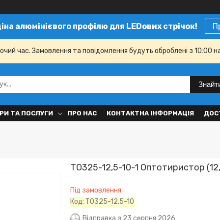
ціна алюмінієвого профілю для LEDових стрічок!
П
бочий час. Замовлення та повідомлення будуть оброблені з 10:00 н
Знайт
РИ ТА ПОСЛУГИ
ПРО НАС
КОНТАКТНА ІНФОРМАЦІЯ
ДОС
ТО325-12,5-10-1 Оптотиристор (12
Під замовлення
Код:
ТО325-12,5-10
Відправка з 23 серпня 2026