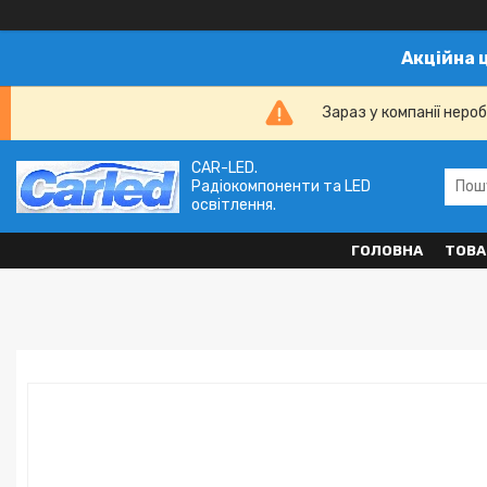
Акційна 
Зараз у компанії неро
CAR-LED.
Радіокомпоненти та LED
освітлення.
ГОЛОВНА
ТОВА