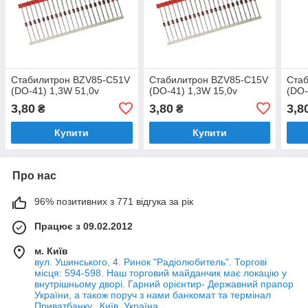
Стабилитрон BZV85-C51V
Стабилитрон BZV85-C15V
Ста
(DO-41) 1,3W 51,0v
(DO-41) 1,3W 15,0v
(DO-
3,80
3,80
3,8
₴
₴
Купити
Купити
Про нас
96% позитивних з 771 відгука за рік
Працює з 09.02.2012
м. Київ
вул. Ушинського, 4. Ринок "Радіолюбитель". Торгові
місця: 594-598. Наш торговий майданчик має локацію у
внутрішньому дворі. Гарний орієнтир- Державний прапор
України, а також поруч з нами банкомат та термінал
Приватбанку., Київ, Україна