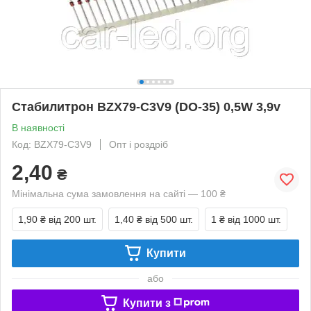
Стабилитрон BZX79-C3V9 (DO-35) 0,5W 3,9v
В наявності
Код: BZX79-C3V9
Опт і роздріб
2,40
₴
Мінімальна сума замовлення на сайті — 100 ₴
1,90 ₴
від 200 шт.
1,40 ₴
від 500 шт.
1 ₴
від 1000 шт.
Купити
або
Купити з