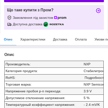
Що таке купити з Пром?
Замовлення під захистом
Доступна доставка
Опис
Характеристики
Доставка
Оплата
Умови п
Опис
Производитель
:
NXP
Категория продукта
:
Стабилитроны
RoHS
:
Подробности
Торговая марка
:
NXP Semicondu
Напряжение пробоя p-n перехода
:
3.9 V
Допустимое отклонение напряжения
:
5 %
Температурный коэффициент напряжения
:
- 2.4 mV/K