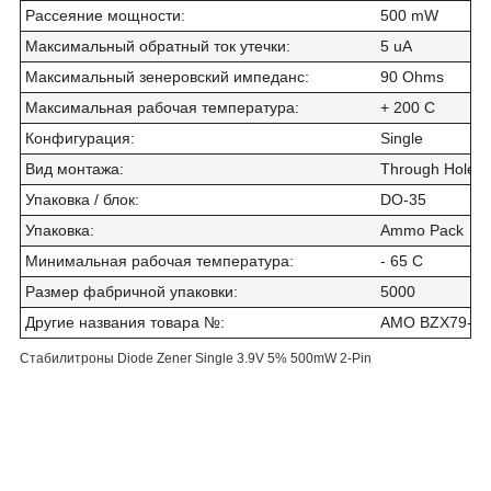
Рассеяние мощности
:
500 mW
Максимальный обратный ток утечки
:
5 uA
Максимальный зенеровский импеданс
:
90 Ohms
Максимальная рабочая температура
:
+ 200 C
Конфигурация
:
Single
Вид монтажа
:
Through Hole
Упаковка / блок
:
DO-35
Упаковка
:
Ammo Pack
Минимальная рабочая температура
:
- 65 C
Размер фабричной упаковки
:
5000
Другие названия товара №
:
AMO BZX79-C
Стабилитроны Diode Zener Single 3.9V 5% 500mW 2-Pin