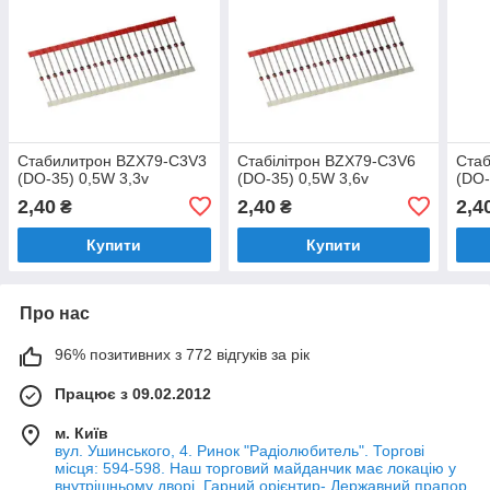
Стабилитрон BZX79-C3V3
Стабілітрон BZX79-C3V6
Ста
(DO-35) 0,5W 3,3v
(DO-35) 0,5W 3,6v
(DO-
2,40
2,40
2,4
₴
₴
Купити
Купити
Про нас
96% позитивних з 772 відгуків за рік
Працює з 09.02.2012
м. Київ
вул. Ушинського, 4. Ринок "Радіолюбитель". Торгові
місця: 594-598. Наш торговий майданчик має локацію у
внутрішньому дворі. Гарний орієнтир- Державний прапор