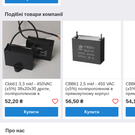
Подібні товари компанії
Cbb61 3,3 mkf - 450VAC
CBB61 2,5 mkf - 450 VAC
CBB6
(±5%) 38x20x30 дроти,
(±5%) поліпропіленові в
(±5%
поліпропіленові в
прямокутному корпусі
прям
прямокутному корпусі
38x20x30
38x
52,20
56,50
54,
₴
₴
Купити
Купити
Про нас