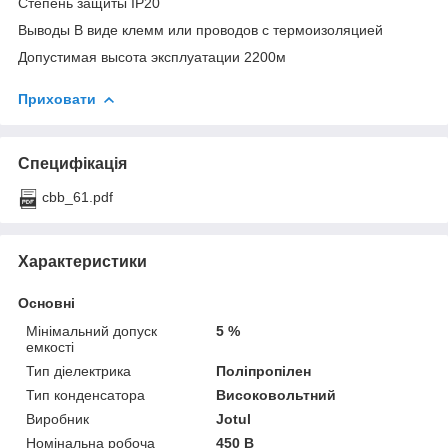
Степень защиты IP20
Выводы В виде клемм или проводов с термоизоляцией
Допустимая высота эксплуатации 2200м
Приховати
Специфікація
cbb_61.pdf
Характеристики
Основні
Мінімальний допуск
5 %
емкості
Тип діелектрика
Поліпропілен
Тип конденсатора
Високовольтний
Виробник
Jotul
Номінальна робоча
450 В