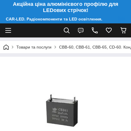
Акційна ціна алюмінієвого профілю для
LEDових стрічок!
CAR-LED. Радіокомпоненти та LED освітлення.
Товари та послуги
CBB-60, CBB-61, CBB-65, CD-60. Конд