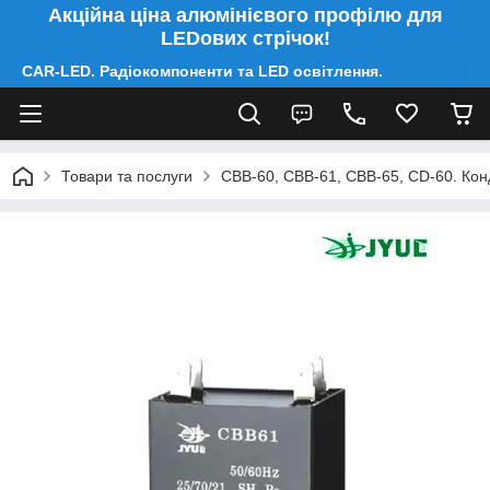
Акційна ціна алюмінієвого профілю для
LEDових стрічок!
CAR-LED. Радіокомпоненти та LED освітлення.
Товари та послуги
CBB-60, CBB-61, CBB-65, CD-60. Конд