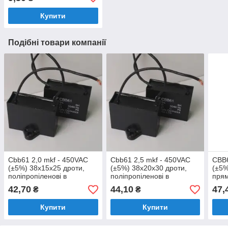
Купити
Подібні товари компанії
Cbb61 2,0 mkf - 450VAC
Cbb61 2,5 mkf - 450VAC
CBB6
(±5%) 38x15x25 дроти,
(±5%) 38x20x30 дроти,
(±5%
поліпропіленові в
поліпропіленові в
прям
прямокутному корпусі
прямокутному корпусі
39x
42,70
44,10
47,
₴
₴
Купити
Купити