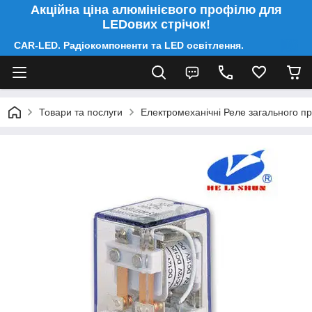
Акційна ціна алюмінієвого профілю для
LEDових стрічок!
CAR-LED. Радіокомпоненти та LED освітлення.
Товари та послуги
Електромеханічні Реле загального п