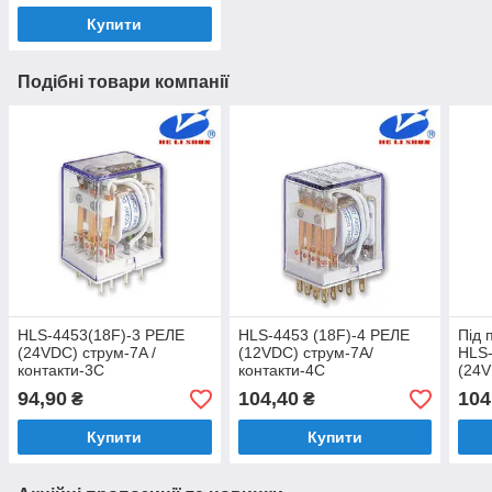
Купити
Подібні товари компанії
HLS-4453(18F)-3 РЕЛЕ
HLS-4453 (18F)-4 РЕЛЕ
Під 
(24VDC) струм-7A /
(12VDC) струм-7A/
HLS-
контакти-3С
контакти-4С
(24V
конт
94,90
104,40
104
₴
₴
Купити
Купити