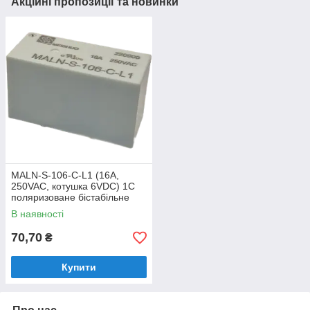
Акційні пропозиції та новинки
MALN-S-106-C-L1 (16A,
250VAC, котушка 6VDC) 1С
поляризоване бістабільне
реле Meishuo
В наявності
70,70
₴
Купити