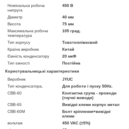
Номінальна робоча
450 В
напруга
Діаметр
40 мм
Висота
75 мм
Максимальна робоча
105 град.
температура
Тип корпусу
Товстоплівковий
Країна виробник
Китай
Ємність конденсатору
20 мкФ
Тип ємності
Постійна
Користувальницькі характеристики
Виробник
JYUC
Тип конденсатора,
Для роботи і пуску 50Hz.
CBB-60
Контактна група - проводи
(гнучкі виводи)
CBB-65
Вивідні клеми корпус метал
CBB-60М
Болт кріплення+вивідні
клеми
вольтаж
450 VAC (±5%)