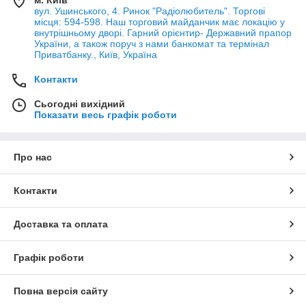
вул. Ушинського, 4. Ринок "Радіолюбитель". Торгові
місця: 594-598. Наш торговий майданчик має локацію у
внутрішньому дворі. Гарний орієнтир- Державний прапор
України, а також поруч з нами банкомат та термінал
Приватбанку., Київ, Україна
Контакти
Сьогодні вихідний
Показати весь графік роботи
Про нас
Контакти
Доставка та оплата
Графік роботи
Повна версія сайту