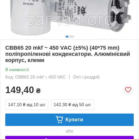
CBB65 20 mkf ~ 450 VAC (±5%) (40*75 mm)
поліпропіленові конденсатори. Алюмінієвий
корпус, клеми
В наявності
Код: CBB65 20 mkf ~ 450 VAC
Опт і роздріб
149,40
₴
147,10 ₴
від 10 шт.
142,30 ₴
від 50 шт.
Купити
або