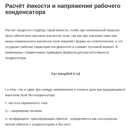
Расчёт ёмкости и напряжения рабочего
конденсатора
Расчёт сводится к подбору такой емкости, чтобы при номинальной нагрузке
было обеспечено круговое магнитное поле, так как при значении ниже или
выше номинального магнитное поле изменяет форму на эллиптическое, а это
ухудшает рабочие характеристки двигателя и снижает пусковой момент. В
инженерных справочниках приведена формула для расчёта ёмкости
конденсатора:
Ср=
Isinφ/2
πf
U
n
2
I и sinφ –ток и сдвиг фаз между напряжением и током в цепи при вращающемся
магнтном поле без конденсатора
f- частота переменного тока
U – напряжение питания
n- коэффициент трансформации обмоток , определяется как соотношение
витков обмоток с конденсатором и без него.