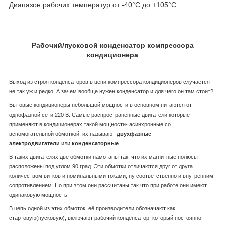
Диапазон рабочих температур от -40°С до +105°С
Рабочий/пусковой конденсатор компрессора
кондиционера
Выход из строя конденсаторов в цепи компрессора кондиционеров случается
не так уж и редко. А зачем вообще нужен конденсатор и для чего он там стоит?
Бытовые кондиционеры небольшой мощности в основном питаются от
однофазной сети 220 В. Самые распространённые двигатели которые
применяют в кондиционерах такой мощности- асинхронные со
вспомогательной обмоткой, их называют
двухфазные
электродвигатели
или
конденсаторные
.
В таких двигателях две обмотки намотаны так, что их магнитные полюсы
расположены под углом 90 град. Эти обмотки отличаются друг от друга
количеством витков и номинальными токами, ну соответственно и внутренним
сопротивлением. Но при этом они рассчитаны так что при работе они имеют
одинаковую мощность.
В цепь одной из этих обмоток, её производители обозначают как
стартовую(пусковую), включают рабочий конденсатор, который постоянно