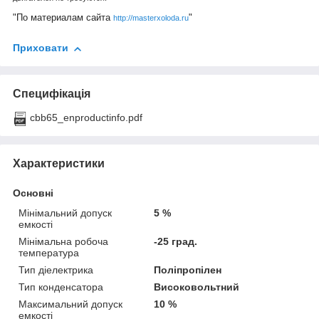
"По материалам сайта
"
http://masterxoloda.ru
Приховати
Специфікація
cbb65_enproductinfo.pdf
Характеристики
Основні
Мінімальний допуск
5 %
емкості
Мінімальна робоча
-25 град.
температура
Тип діелектрика
Поліпропілен
Тип конденсатора
Високовольтний
Максимальний допуск
10 %
емкості