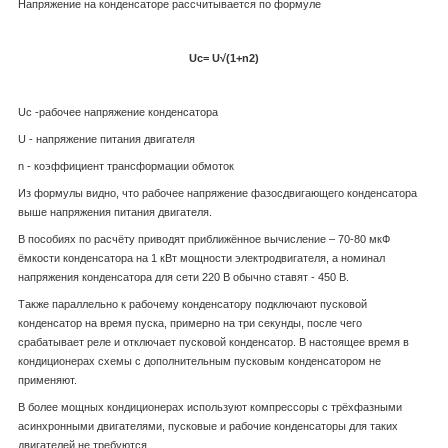
Напряжение на конденсаторе рассчитывается по формуле
Uc=
U√(1+n
2
)
U
c
-рабочее напряжение конденсатора
U - напряжение питания двигателя
n - коэффициент трансформации обмоток
Из формулы видно, что рабочее напряжение фазосдвигающего конденсатора
выше напряжения питания двигателя.
В пособиях по расчёту приводят приближённое вычисление – 70-80 мкФ
ёмкости конденсатора на 1 кВт мощности электродвигателя, а номинал
напряжения конденсатора для сети 220 В обычно ставят - 450 В.
Также параллельно к рабочему конденсатору подключают пусковой
конденсатор на время пуска, примерно на три секунды, после чего
срабатывает реле и отключает пусковой конденсатор. В настоящее время в
кондиционерах схемы с дополнительным пусковым конденсатором не
применяют.
В более мощных кондиционерах используют компрессоры с трёхфазными
асинхронными двигателями, пусковые и рабочие конденсаторы для таких
двигателей не требуются.