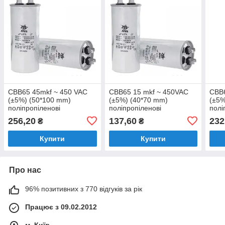
CBB65 45mkf ~ 450 VAC
CBB65 15 mkf ~ 450VAC
CBB6
(±5%) (50*100 mm)
(±5%) (40*70 mm)
(±5%
поліпропіленові
поліпропіленові
полі
конденсатори.
конденсатори.
конд
256,20
137,60
232
₴
₴
Алюмінієвий корпус,
Алюмінієвий корпус,
Алюм
клеми
клеми
кле
Купити
Купити
Про нас
96% позитивних з 770 відгуків за рік
Працює з 09.02.2012
м. Київ