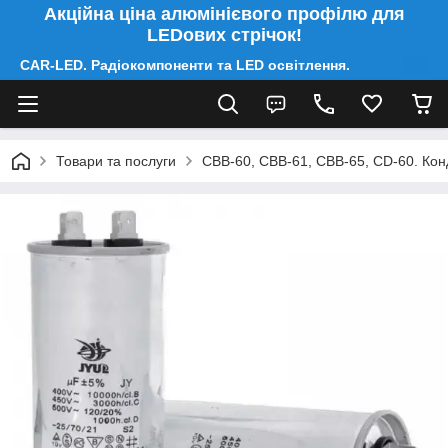
Акційна ціна алюмінієвого профілю для
LEDових стрічок!
CAR-LED. Радіокомпоненти та LED освітлення.
Товари та послуги
CBB-60, CBB-61, CBB-65, CD-60. Конд