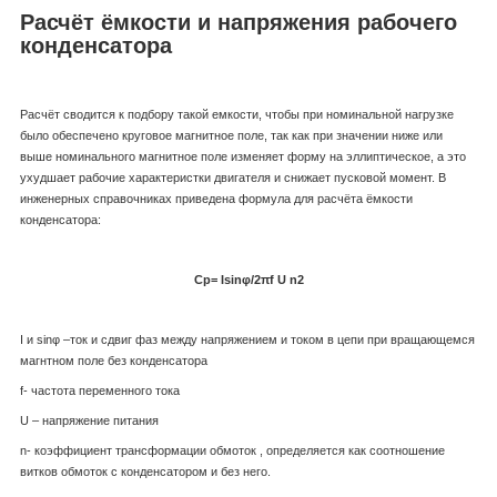
Расчёт ёмкости и напряжения рабочего
конденсатора
Расчёт сводится к подбору такой емкости, чтобы при номинальной нагрузке
было обеспечено круговое магнитное поле, так как при значении ниже или
выше номинального магнитное поле изменяет форму на эллиптическое, а это
ухудшает рабочие характеристки двигателя и снижает пусковой момент. В
инженерных справочниках приведена формула для расчёта ёмкости
конденсатора:
Ср=
Isinφ/2
πf
U
n
2
I и sinφ –ток и сдвиг фаз между напряжением и током в цепи при вращающемся
магнтном поле без конденсатора
f- частота переменного тока
U – напряжение питания
n- коэффициент трансформации обмоток , определяется как соотношение
витков обмоток с конденсатором и без него.