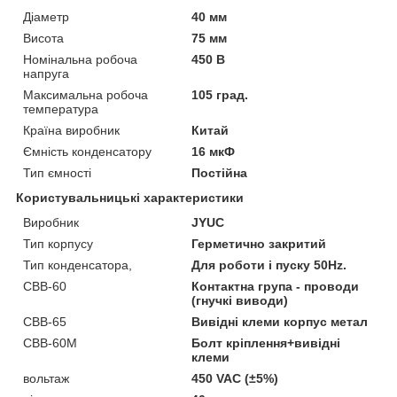
Діаметр
40 мм
Висота
75 мм
Номінальна робоча
450 В
напруга
Максимальна робоча
105 град.
температура
Країна виробник
Китай
Ємність конденсатору
16 мкФ
Тип ємності
Постійна
Користувальницькі характеристики
Виробник
JYUC
Тип корпусу
Герметично закритий
Тип конденсатора,
Для роботи і пуску 50Hz.
CBB-60
Контактна група - проводи
(гнучкі виводи)
CBB-65
Вивідні клеми корпус метал
CBB-60М
Болт кріплення+вивідні
клеми
вольтаж
450 VAC (±5%)