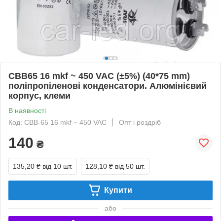
CBB65 16 mkf ~ 450 VAC (±5%) (40*75 mm)
поліпропіленові конденсатори. Алюмінієвий
корпус, клеми
В наявності
Код: CBB-65 16 mkf ~ 450 VAC
Опт і роздріб
140
₴
135,20 ₴
від 10 шт.
128,10 ₴
від 50 шт.
Купити
або