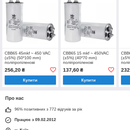
CBB65 45mkf ~ 450 VAC
CBB65 15 mkf ~ 450VAC
CBB6
(±5%) (50*100 mm)
(±5%) (40*70 mm)
(±5%
поліпропіленові
поліпропіленові
полі
конденсатори.
конденсатори.
конд
256,20
137,60
232
₴
₴
Алюмінієвий корпус,
Алюмінієвий корпус,
Алюм
клеми
клеми
кле
Купити
Купити
Про нас
96% позитивних з 772 відгуків за рік
Працює з 09.02.2012
м. Київ