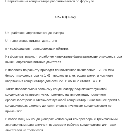
Напряжение на конденсаторе рассчитывается по формуле
Uc=
U√(1+n
2
)
U
c
-рабочее напряжение конденсатора
U - напряжение питания двигателя
n - коэффициент трансформации обмоток
Из формулы видно, что рабочее напряжение фазосдвигающего конденсатора
выше напряжения питания двигателя.
В пособиях по расчёту приводят приближённое вычисление – 70-80 мкФ
ёмкости конденсатора на 1 кВт мощности электродвигателя, а номинал
напряжения конденсатора для сети 220 В обычно ставят - 450 В.
Также параллельно к рабочему конденсатору подключают пусковой
конденсатор на время пуска, примерно на три секунды, после чего
срабатывает реле и отключает пусковой конденсатор. В настоящее время в
кондиционерах схемы с дополнительным пусковым конденсатором не
применяют.
В более мощных кондиционерах используют компрессоры с трёхфазными
асинхронными двигателями, пусковые и рабочие конденсаторы для таких
двигателей не требуются.