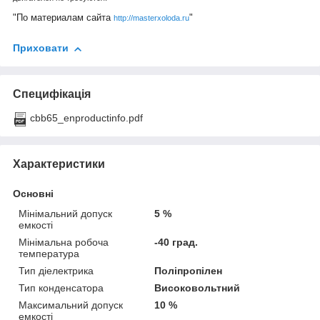
"По материалам сайта
"
http://masterxoloda.ru
Приховати
Специфікація
cbb65_enproductinfo.pdf
Характеристики
Основні
Мінімальний допуск
5 %
емкості
Мінімальна робоча
-40 град.
температура
Тип діелектрика
Поліпропілен
Тип конденсатора
Високовольтний
Максимальний допуск
10 %
емкості