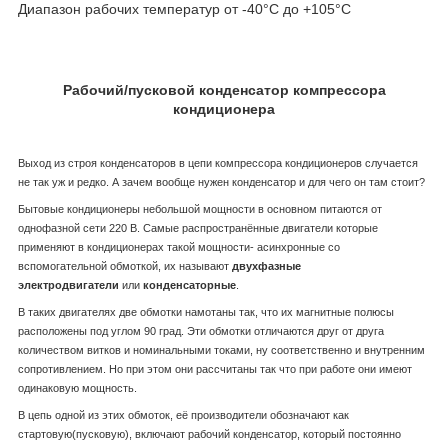
Диапазон рабочих температур от -40°С до +105°С
Рабочий/пусковой конденсатор компрессора
кондиционера
Выход из строя конденсаторов в цепи компрессора кондиционеров случается
не так уж и редко. А зачем вообще нужен конденсатор и для чего он там стоит?
Бытовые кондиционеры небольшой мощности в основном питаются от
однофазной сети 220 В. Самые распространённые двигатели которые
применяют в кондиционерах такой мощности- асинхронные со
вспомогательной обмоткой, их называют
двухфазные
электродвигатели
или
конденсаторные
.
В таких двигателях две обмотки намотаны так, что их магнитные полюсы
расположены под углом 90 град. Эти обмотки отличаются друг от друга
количеством витков и номинальными токами, ну соответственно и внутренним
сопротивлением. Но при этом они рассчитаны так что при работе они имеют
одинаковую мощность.
В цепь одной из этих обмоток, её производители обозначают как
стартовую(пусковую), включают рабочий конденсатор, который постоянно