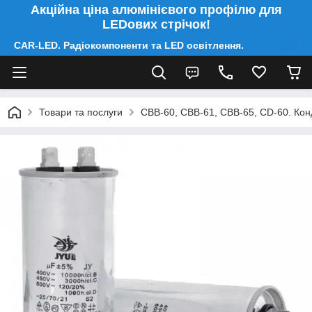
Акційна ціна алюмінієвого профілю для
LEDових стрічок!
CAR-LED. Радіокомпоненти та LED освітлення.
Товари та послуги
CBB-60, CBB-61, CBB-65, CD-60. Конд