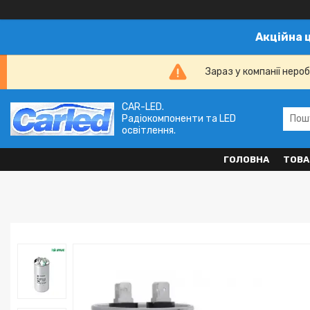
Акційна 
Зараз у компанії неро
CAR-LED.
Радіокомпоненти та LED
освітлення.
ГОЛОВНА
ТОВА