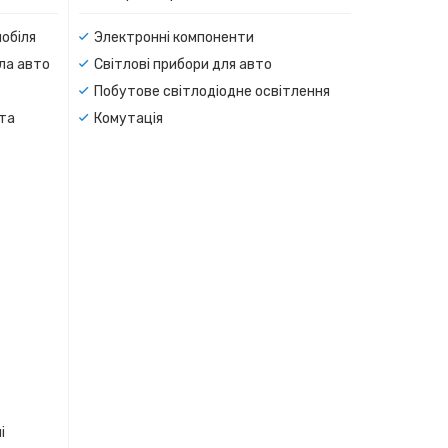
мобіля
Электронні компоненти
тла авто
Світлові прибори для авто
Побутове світлодіодне освітлення
 та
Комутація
і