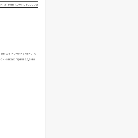
ли выше номинального
авочниках приведена