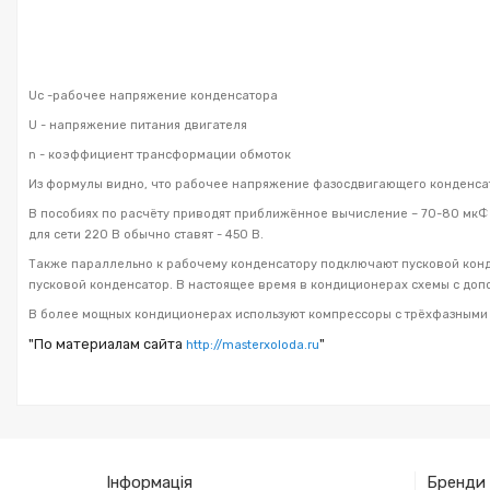
U
c
-рабочее напряжение конденсатора
U - напряжение питания двигателя
n - коэффициент трансформации обмоток
Из формулы видно, что рабочее напряжение фазосдвигающего конденса
В пособиях по расчёту приводят приближённое вычисление – 70-80 мкФ 
для сети 220 В обычно ставят - 450 В.
Также параллельно к рабочему конденсатору подключают пусковой конде
пусковой конденсатор. В настоящее время в кондиционерах схемы с до
В более мощных кондиционерах используют компрессоры с трёхфазными 
"По материалам сайта
"
http://masterxoloda.ru
Інформація
Бренди