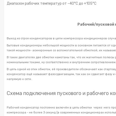
Диапазон рабочих температур от -40°С до +105°С
Рабочий/пусковой 
Выход из строя конденсаторов в цепи компрессора кондиционеров случает
Бытовые кондиционеры небольшой мощности в основном питаются от од
такой мощности- асинхронные со вспомогательной обмоткой, их называ
В таких двигателях две обмотки намотаны так, что их магнитные полюсы 
номинальными токами, ну соответственно и внутренним сопротивлением.
В цепь одной из этих обмоток, её производители обозначают как стартов
конденсатор ещё называют фазосдвигающим, так как он сдвигает фазу и
напрямую к сети.
Схема подключения пускового и рабочего к
Рабочий конденсатор постоянно включён в цепь обмотки через него про
компрессора - не более 3 секунд (в современных кондиционерах использ