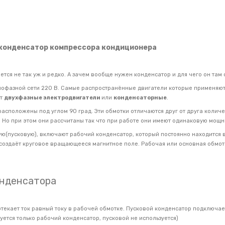
конденсатор компрессора кондиционера
ся не так уж и редко. А зачем вообще нужен конденсатор и для чего он там 
нофазной сети 220 В. Самые распространённые двигатели которые применяю
ют
двухфазные электродвигатели
или
конденсаторные
.
расположены под углом 90 град. Эти обмотки отличаются друг от друга количе
 Но при этом они рассчитаны так что при работе они имеют одинаковую мощн
ую(пусковую), включают рабочий конденсатор, который постоянно находится в
 создаёт круговое вращающееся магнитное поле. Рабочая или основная обмо
онденсатора
текает ток равный току в рабочей обмотке. Пусковой конденсатор подключае
уется только рабочий конденсатор, пусковой не используется)