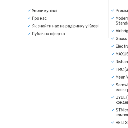
Умови купівлі
Precis
Про нас
Modern
Standa
Як знайти нас на радіринку у Києві
Viribr
Публічна оферта
Gauss 
Electr
MAXUS
Rishan
ТИС (а
Mean 
Samwh
електр
JYUL (
конде
STMicr
компо
HE LI 