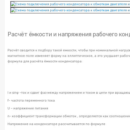
Расчёт ёмкости и напряжения рабочего ко
Расчёт сводится к подбору такой емкости, чтобы при номинальной нагру
магнитное поле изменяет форму на эллиптическое, а это ухудшает рабо
формула для расчёта ёмкости конденсатора:
I и sinφ –ток и сдвиг фаз между напряжением и током в цепи при враща
f- частота переменного тока
U – напряжение питания
n- коэффициент трансформации обмоток , определяется как соотношение 
Напряжение на конденсаторе рассчитывается по формуле