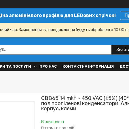
ціна алюмінієвого профілю для LEDових стрічок!
П
бочий час. Замовлення та повідомлення будуть оброблені з 10:00 н
Знайт
РИ ТА ПОСЛУГИ
ПРО НАС
КОНТАКТНА ІНФОРМАЦІЯ
ДОС
CBB65 14 mkf ~ 450 VAC (±5%) (40
поліпропіленові конденсатори. Ал
корпус, клеми
В наявності
Оптом і в роздріб