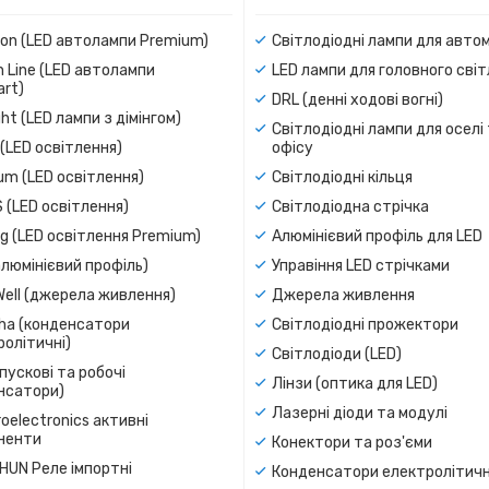
ion (LED автолампи Premium)
Світлодіодні лампи для авто
 Line (LED автолампи
LED лампи для головного сві
rt)
DRL (денні ходові вогні)
ight (LED лампи з дімінгом)
Світлодіодні лампи для оселі
(LED освітлення)
офісу
um (LED освітлення)
Світлодіодні кільця
 (LED освітлення)
Світлодіодна стрічка
g (LED освітлення Premium)
Алюмінієвий профіль для LED
люмінієвий профіль)
Управіння LED стрічками
Well (джерела живлення)
Джерела живлення
a (конденсатори
Світлодіодні прожектори
олітичні)
Світлодіоди (LED)
пускові та робочі
Лінзи (оптика для LED)
нсатори)
Лазерні діоди та модулі
oelectronics активні
ненти
Конектори та роз'єми
SHUN Реле імпортні
Конденсатори електролітичн