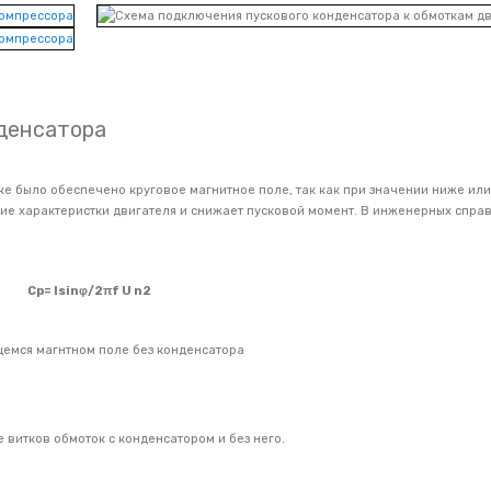
нденсатора
зке было обеспечено круговое магнитное поле, так как при значении ниже и
чие характеристки двигателя и снижает пусковой момент. В инженерных спр
Ср=
Isinφ/2
πf
U
n
2
ющемся магнтном поле без конденсатора
витков обмоток с конденсатором и без него.