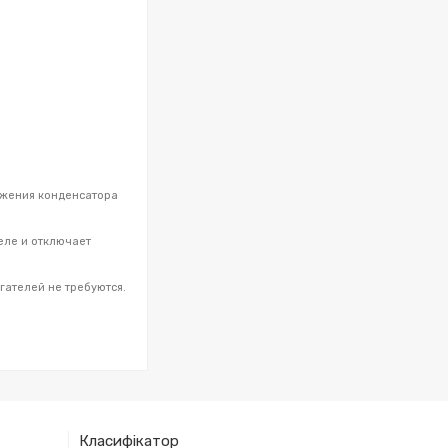
яжения конденсатора
еле и отключает
ателей не требуются.
Класифікатор