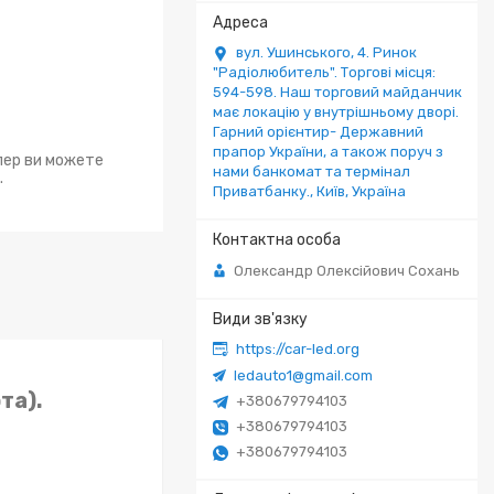
вул. Ушинського, 4. Ринок
"Радіолюбитель". Торгові місця:
594-598. Наш торговий майданчик
має локацію у внутрішньому дворі.
Гарний орієнтир- Державний
прапор України, а також поруч з
епер ви можете
нами банкомат та термінал
.
Приватбанку., Київ, Україна
Олександр Олексійович Сохань
https://car-led.org
ledauto1@gmail.com
та).
+380679794103
+380679794103
+380679794103