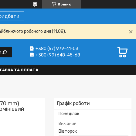
Кошик
ридбати
айближчого робочого дня (11.08).
+380 (67) 979-41-03
и
+380 (99) 648-45-68
ТАВКА ТА ОПЛАТА
*70 mm)
Графік роботи
юмінієвий
Понеділок
Вихідний
Вівторок