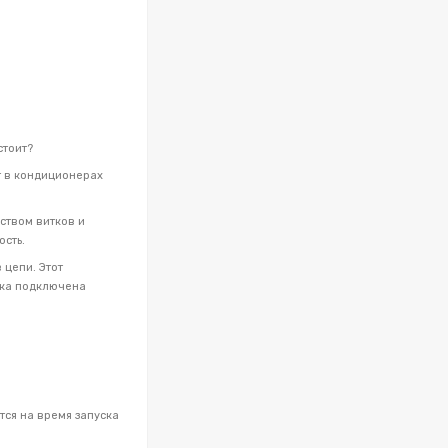
стоит?
т в кондиционерах
ством витков и
ость.
 цепи. Этот
тка подключена
тся на время запуска