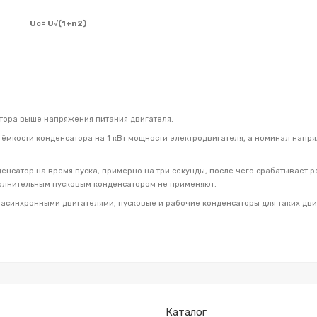
Uc=
U√(1+n
2
)
тора выше напряжения питания двигателя.
ёмкости конденсатора на 1 кВт мощности электродвигателя, а номинал напр
нсатор на время пуска, примерно на три секунды, после чего срабатывает р
полнительным пусковым конденсатором не применяют.
асинхронными двигателями, пусковые и рабочие конденсаторы для таких двиг
Каталог