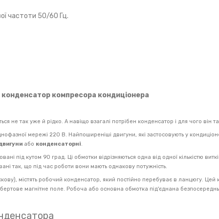
ої частоти 50/60 Гц.
 конденсатор компресора кондиціонера
я не так уже й рідко. А навіщо взагалі потрібен конденсатор і для чого він та
нофазної мережі 220 В. Найпоширеніші двигуни, які застосовують у кондиціоне
двигуни
або
конденсаторні
.
овані під кутом 90 град. Ці обмотки відрізняються одна від одної кількістю витк
ані так, що під час роботи вони мають однакову потужність.
ускову), містять робочий конденсатор, який постійно перебуває в ланцюгу. Цей
 обертове магнітне поле. Робоча або основна обмотка під'єднана безпосереднь
онденсатора