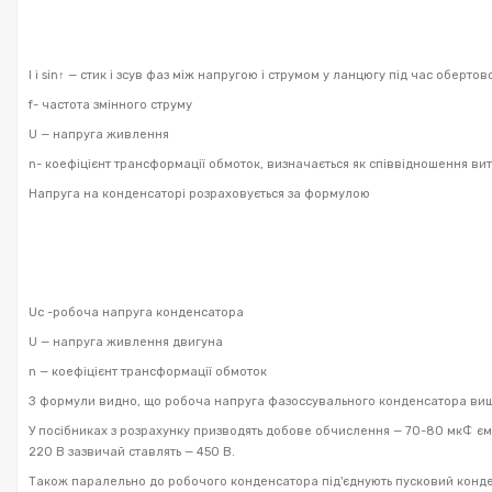
I і sin↑ — стик і зсув фаз між напругою і струмом у ланцюгу під час оберт
f- частота змінного струму
U — напруга живлення
n- коефіцієнт трансформації обмоток, визначається як співвідношення витк
Напруга на конденсаторі розраховується за формулою
U
c
-робоча напруга конденсатора
U — напруга живлення двигуна
n — коефіцієнт трансформації обмоток
З формули видно, що робоча напруга фазоссувального конденсатора вищ
У посібниках з розрахунку призводять добове обчислення — 70-80 мкФ єм
220 В зазвичай ставлять — 450 В.
Також паралельно до робочого конденсатора під'єднують пусковий конден