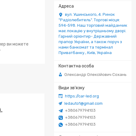
вул. Ушинського, 4. Ринок
"Радіолюбитель". Торгові місця:
594-598. Наш торговий майданчик
має локацію у внутрішньому дворі.
Гарний орієнтир- Державний
прапор України, а також поруч з
епер ви можете
нами банкомат та термінал
.
Приватбанку., Київ, Україна
Олександр Олексійович Сохань
https://car-led.org
ledauto1@gmail.com
).
+380679794103
+380679794103
+380679794103