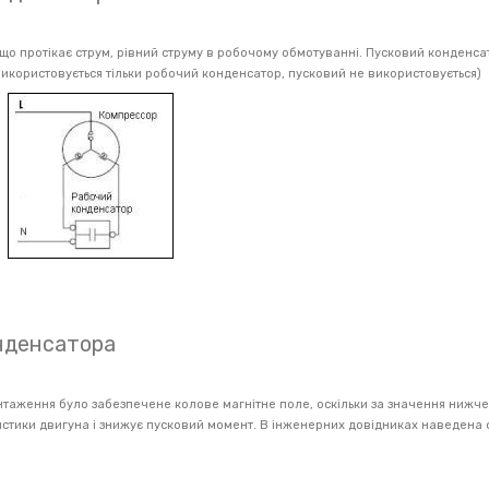
о протікає струм, рівний струму в робочому обмотуванні. Пусковий конденсат
використовується тільки робочий конденсатор, пусковий не використовується)
онденсатора
вантаження було забезпечене колове магнітне поле, оскільки за значення нижч
ристики двигуна і знижує пусковий момент. В інженерних довідниках наведена