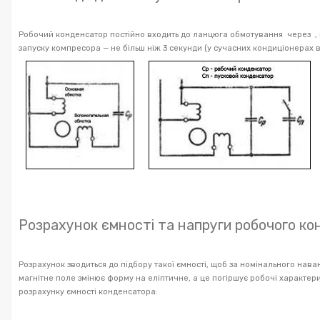
Робочий конденсатор постійно входить до ланцюга обмотування через , щ
запуску компресора — не більш ніж 3 секунди (у сучасних кондиціонерах 
Розрахунок ємності та напруги робочого к
Розрахунок зводиться до підбору такої ємності, щоб за номінального на
магнітне поле змінює форму на еліптичне, а це погіршує робочі характе
розрахунку ємності конденсатора: