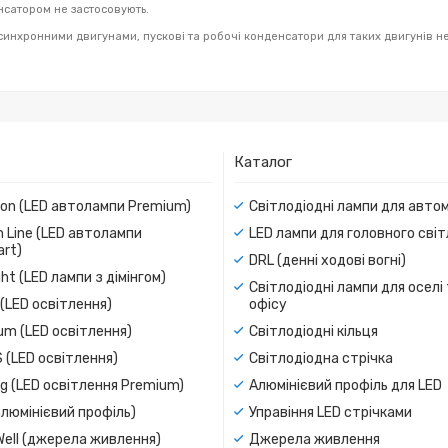
нсатором не застосовують.
нхронними двигунами, пускові та робочі конденсатори для таких двигунів не 
Каталог
ion (LED автолампи Premium)
Світлодіодні лампи для авто
 Line (LED автолампи
LED лампи для головного сві
rt)
DRL (денні ходові вогні)
ight (LED лампи з дімінгом)
Світлодіодні лампи для оселі
(LED освітлення)
офісу
um (LED освітлення)
Світлодіодні кільця
 (LED освітлення)
Світлодіодна стрічка
g (LED освітлення Premium)
Алюмінієвий профіль для LED
люмінієвий профіль)
Управіння LED стрічками
Well (джерела живлення)
Джерела живлення