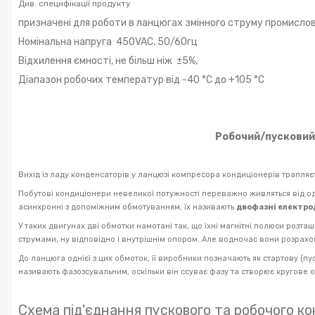
Див. специфікації продукту
призначені для роботи в ланцюгах змінного струму промислов
Номінальна напруга 450VAC, 50/60гц
Відхилення ємності, не більш ніж ±5%,
Діапазон робочих температур від -40 °C до +105 °C
Робочий/пусковий
Вихід із ладу конденсаторів у ланцюзі компресора кондиціонерів трапляєтьс
Побутові кондиціонери невеликої потужності переважно живляться від од
асинхронні з допоміжним обмотуванням, їх називають
двофазні електро
У таких двигунах дві обмотки намотані так, що їхні магнітні полюси розташ
струмами, ну відповідно і внутрішнім опором. Але водночас вони розрахов
До ланцюга однієї з цих обмоток, її виробники позначають як стартову (п
називають фазозсувальним, оскільки він ссуває фазу та створює кругове
Схема під'єднання пускового та робочого к