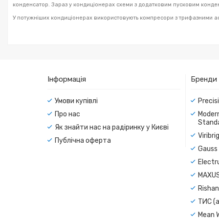
конденсатор. Зараз у кондиціонерах схеми з додатковим пусковим конде
У потужніших кондиціонерах використовують компресори з трифазними аси
Інформація
Бренди
Умови купівлі
Precis
Про нас
Modern
Standa
Як знайти нас на радіринку у Києві
Viribr
Публічна оферта
Gauss 
Electr
MAXUS
Rishan
ТИС (а
Mean 