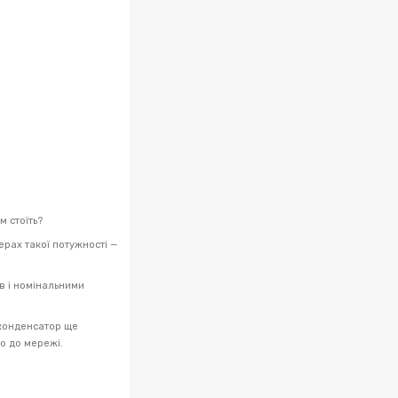
м стоїть?
рах такої потужності —
ів і номінальними
 конденсатор ще
о до мережі.