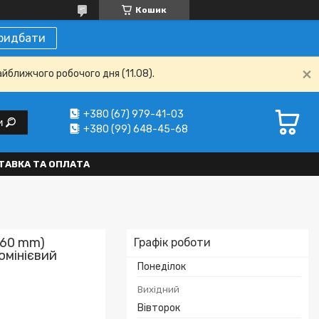
Кошик
ридбати
айближчого робочого дня (11.08).
+380 (67) 979-41-03
и
+380 (99) 648-45-68
ТАВКА ТА ОПЛАТА
*60 mm)
Графік роботи
юмінієвий
Понеділок
Вихідний
Вівторок