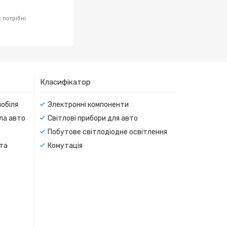
потрібні.
Класифікатор
мобіля
Электронні компоненти
тла авто
Світлові прибори для авто
Побутове світлодіодне освітлення
 та
Комутація