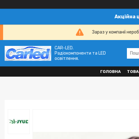
Акційна 
Зараз у компанії неро
CAR-LED.
Радіокомпоненти та LED
освітлення.
ГОЛОВНА
ТОВА