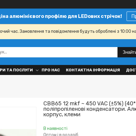
ціна алюмінієвого профілю для LEDових стрічок!
П
бочий час. Замовлення та повідомлення будуть оброблені з 10:00 н
Знайт
РИ ТА ПОСЛУГИ
ПРО НАС
КОНТАКТНА ІНФОРМАЦІЯ
ДОС
CBB65 12 mkf ~ 450 VAC (±5%) (40
поліпропіленові конденсатори. Ал
корпус, клеми
В наявності
Оптом і в роздріб