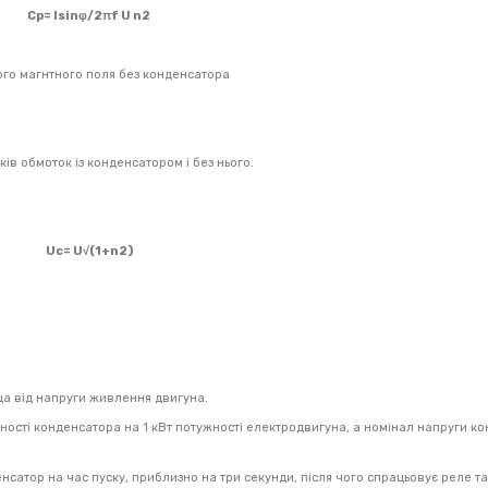
Ср=
Isinφ/2
πf
U
n
2
ового магнтного поля без конденсатора
ів обмоток із конденсатором і без нього.
Uc=
U√(1+n
2
)
а від напруги живлення двигуна.
ності конденсатора на 1 кВт потужності електродвигуна, а номінал напруги к
сатор на час пуску, приблизно на три секунди, після чого спрацьовує реле т