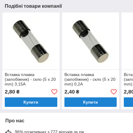
Подібні товари компанії
Вставка плавка
Вставка плавка
Вста
(запобіжник) - скло (5 x 20
(запобіжник) - скло (5 x 20
(зап
mm) 3,15A
mm) 0,2A
mm)
2,80
2,40
2,8
₴
₴
Купити
Купити
Про нас
96% позитивних з 772 відгуків за рік