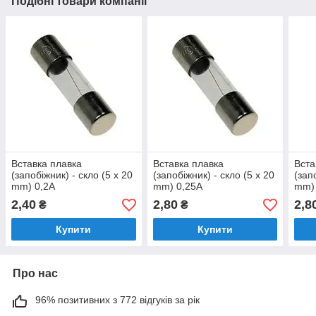
Подібні товари компанії
Вставка плавка
Вставка плавка
Вста
(запобіжник) - скло (5 x 20
(запобіжник) - скло (5 x 20
(зап
mm) 0,2A
mm) 0,25A
mm)
2,40
2,80
2,8
₴
₴
Купити
Купити
Про нас
96% позитивних з 772 відгуків за рік