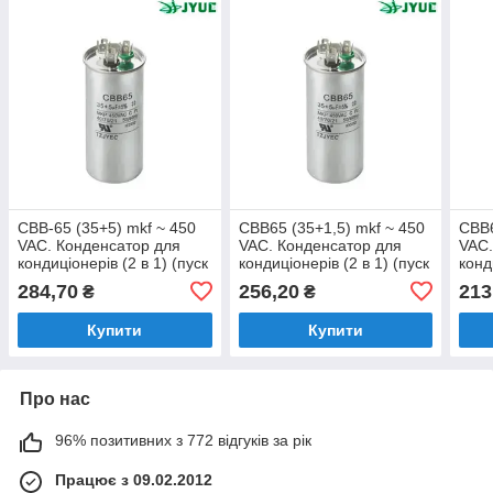
CBB-65 (35+5) mkf ~ 450
CBB65 (35+1,5) mkf ~ 450
CBB6
VAC. Конденсатор для
VAC. Конденсатор для
VAC.
кондиціонерів (2 в 1) (пуск
кондиціонерів (2 в 1) (пуск
конд
та робота). JYUL (50*100
та робота) JYUL (50*85
та р
284,70
256,20
213
₴
₴
mm)
mm)
mm)
Купити
Купити
Про нас
96% позитивних з 772 відгуків за рік
Працює з 09.02.2012