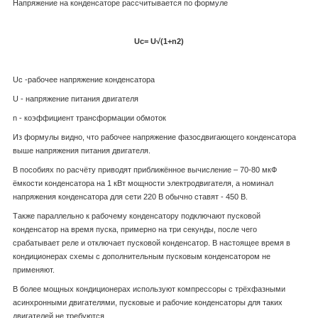
Напряжение на конденсаторе рассчитывается по формуле
Uc=
U√(1+n
2
)
U
c
-рабочее напряжение конденсатора
U - напряжение питания двигателя
n - коэффициент трансформации обмоток
Из формулы видно, что рабочее напряжение фазосдвигающего конденсатора
выше напряжения питания двигателя.
В пособиях по расчёту приводят приближённое вычисление – 70-80 мкФ
ёмкости конденсатора на 1 кВт мощности электродвигателя, а номинал
напряжения конденсатора для сети 220 В обычно ставят - 450 В.
Также параллельно к рабочему конденсатору подключают пусковой
конденсатор на время пуска, примерно на три секунды, после чего
срабатывает реле и отключает пусковой конденсатор. В настоящее время в
кондиционерах схемы с дополнительным пусковым конденсатором не
применяют.
В более мощных кондиционерах используют компрессоры с трёхфазными
асинхронными двигателями, пусковые и рабочие конденсаторы для таких
двигателей не требуются.