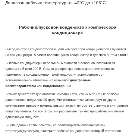
Диапазон рабочих температур от -40°С до +105°С
Рабочий/пусковой конденсатор компрессора
кондиционера
Выход из строя конденсаторов в цепи компрессора кондиционеров случается
не так уж и редко. А зачем вообще нужен конденсатор и для чего он там стоит?
Бытовые кондиционеры небольшой мощности в основном питаются от
однофазной сети 220 В. Самые распространённые двигатели которые
применяют в кондиционерах такой мощности- асинхронные со
вспомогательной обмоткой, их называют
двухфазные
электродвигатели
или
конденсаторные
.
В таких двигателях две обмотки намотаны так, что их магнитные полюсы
расположены под углом 90 град. Эти обмотки отличаются друг от друга
количеством витков и номинальными токами, ну соответственно и внутренним
сопротивлением. Но при этом они рассчитаны так что при работе они имеют
одинаковую мощность.
В цепь одной из этих обмоток, её производители обозначают как
стартовую(пусковую), включают рабочий конденсатор, который постоянно