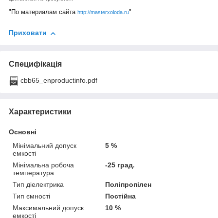
"По материалам сайта
"
http://masterxoloda.ru
Приховати
Специфікація
cbb65_enproductinfo.pdf
Характеристики
Основні
Мінімальний допуск
5 %
емкості
Мінімальна робоча
-25 град.
температура
Тип діелектрика
Поліпропілен
Тип ємності
Постійна
Максимальний допуск
10 %
емкості