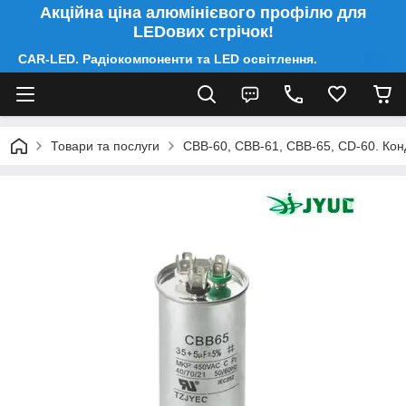
Акційна ціна алюмінієвого профілю для
LEDових стрічок!
CAR-LED. Радіокомпоненти та LED освітлення.
Товари та послуги
CBB-60, CBB-61, CBB-65, CD-60. Конд