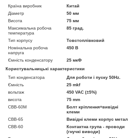
Країна виробник
Китай
Діаметр
50 мм
Висота
75 мм
Максимальна робоча
85 град.
температура
Тип корпусу
Товстоплівковий
Номінальна робоча
450 В
напруга
Ємність конденсатору
25 мкФ
Користувальницькі характеристики
Тип конденсатора
Для роботи і пуску 50Hz.
Ємність
25 mkf
вольтаж
450 VAC (±5%)
висота
75 mm
CBB-60М
Болт кріплення+вивідні
клеми
CBB-65
Вивідні клеми корпус метал
CBB-60
Контактна група - проводи
(гнучкі виводи)