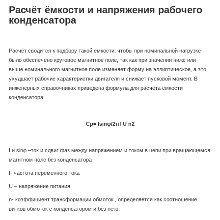
Расчёт ёмкости и напряжения рабочего
конденсатора
Расчёт сводится к подбору такой емкости, чтобы при номинальной нагрузке
было обеспечено круговое магнитное поле, так как при значении ниже или
выше номинального магнитное поле изменяет форму на эллиптическое, а это
ухудшает рабочие характеристки двигателя и снижает пусковой момент. В
инженерных справочниках приведена формула для расчёта ёмкости
конденсатора:
Ср=
Isinφ/2
πf
U
n
2
I и sinφ –ток и сдвиг фаз между напряжением и током в цепи при вращающемся
магнтном поле без конденсатора
f- частота переменного тока
U – напряжение питания
n- коэффициент трансформации обмоток , определяется как соотношение
витков обмоток с конденсатором и без него.