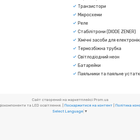
Транзистори
Мікросхеми
Реле
Стабілітрони (DIODE ZENER)
Хімічні засоби для електроні
Термозбіжна трубка
Світлодіодний неон
Батарейки
Паяльники та паяльне устат
Сайт створений на маркетплейсі
Prom.ua
CAR-LED. Радіокомпоненти та LED освітлення. |
Поскаржитися на контент
|
Політика кон
Select Language
▼