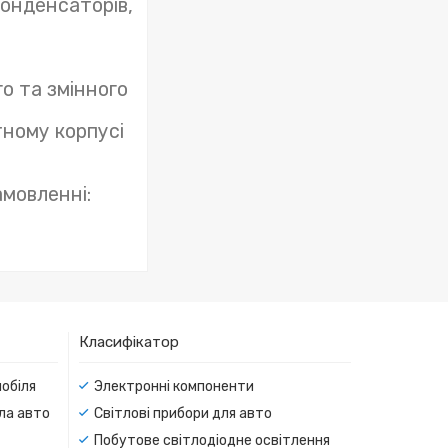
конденсаторів,
го та змінного
тному корпусі
мовленні:
Класифікатор
мобіля
Электронні компоненти
тла авто
Світлові прибори для авто
Побутове світлодіодне освітлення