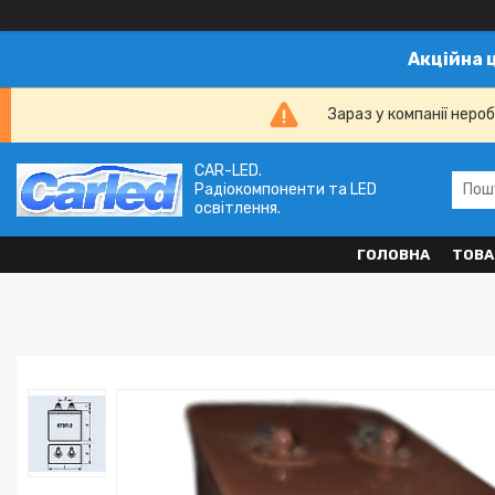
Акційна 
Зараз у компанії неро
CAR-LED.
Радіокомпоненти та LED
освітлення.
ГОЛОВНА
ТОВА