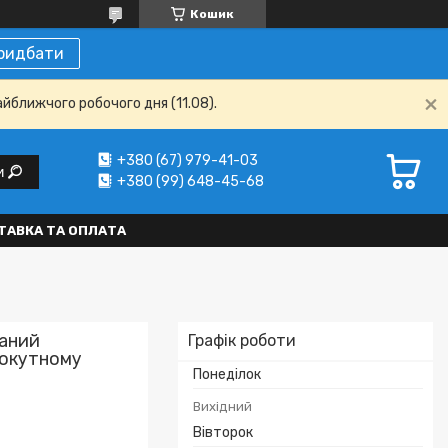
Кошик
ридбати
айближчого робочого дня (11.08).
+380 (67) 979-41-03
и
+380 (99) 648-45-68
ТАВКА ТА ОПЛАТА
ваний
Графік роботи
мокутному
Понеділок
Вихідний
Вівторок