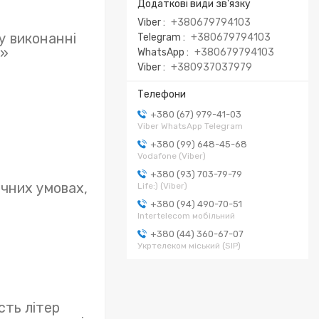
Viber
+380679794103
у виконанні
Telegram
+380679794103
5»
WhatsApp
+380679794103
Viber
+380937037979
+380 (67) 979-41-03
Viber WhatsApp Telegram
+380 (99) 648-45-68
Vodafone (Viber)
+380 (93) 703-79-79
ичних умовах,
Life:) (Viber)
+380 (94) 490-70-51
Intertelecom мобільний
+380 (44) 360-67-07
Укртелеком міський (SIP)
сть літер