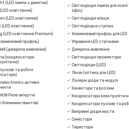
ight (LED лампи з дімінгом)
Світлодіодні лампи для оселі
(LED освітлення)
офісу
um (LED освітлення)
Світлодіодні кільця
 (LED освітлення)
Світлодіодна стрічка
g (LED освітлення Premium)
Алюмінієвий профіль для LED
люмінієвий профіль)
Управіння LED стрічками
Well (джерела живлення)
Джерела живлення
a (конденсатори
Світлодіодні прожектори
олітичні)
Світлодіоди (LED)
пускові та робочі
Лінзи (оптика для LED)
нсатори)
Лазерні діоди та модулі
oelectronics активні
ненти
Конектори та роз'єми
SHUN Реле імпортні
Конденсатори електролітичн
n Клемники гвинтові
Конденсатори пускові та роб
Випрямні діодні мости
Симістори
Тиристори