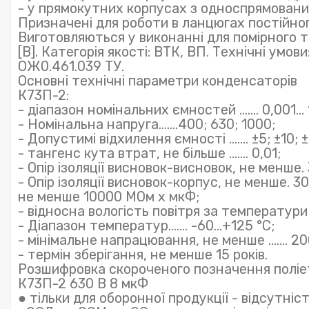
- у прямокутних корпусах з односпрямован
Призначені для роботи в ланцюгах постійног
Виготовляються у виконанні для помірного т
[В]. Категорія якості: ВТК, ВП. Технічні умо
ОЖ0.461.039 ТУ.
Основні технічні параметри конденсаторів
К73П-2:
- діапазон номінальних ємностей ....... 0,001...
- Номінальна напруга.......400; 630; 1000;
- Допустимі відхилення ємності ....... ±5; ±10; 
- тангенс кута втрат, не більше ....... 0,01;
- Опір ізоляції висновок-висновок, не менше
- Опір ізоляції висновок-корпус, не менше. 
не менше 10000 МОм х мкФ;
- відносна вологість повітря за температури 
- Діапазон температур....... -60...+125 °С;
- мінімальне напрацювання, не менше ....... 2
- термін зберігання, не менше 15 років.
Розшифровка скороченого позначення полі
К73П-2 630 В 8 мкФ
● тільки для оборонної продукції - відсутніс