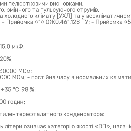
ими пелюстковими висновками.
о, змінного та пульсуючого струмів.
а холодного клімату [УХЛ] та у всекліматичном
ви: - Прийомка «1» ОЖ0.461.128 ТУ; - Прийомка «
 15,0 мкФ;
±20%;
. 30000 МОм;
30000 МОм; - постійна часу в нормальних клімат
+35 °C .98 %;
000 годин;
етилентерефталатного конденсатора:
ть літери означає категорію якості «ВП», наявні