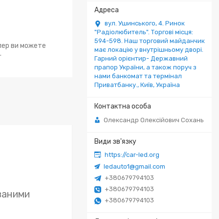
вул. Ушинського, 4. Ринок
"Радіолюбитель". Торгові місця:
594-598. Наш торговий майданчик
епер ви можете
має локацію у внутрішньому дворі.
.
Гарний орієнтир- Державний
прапор України, а також поруч з
нами банкомат та термінал
Приватбанку., Київ, Україна
Олександр Олексійович Сохань
https://car-led.org
ledauto1@gmail.com
+380679794103
+380679794103
ваними
+380679794103