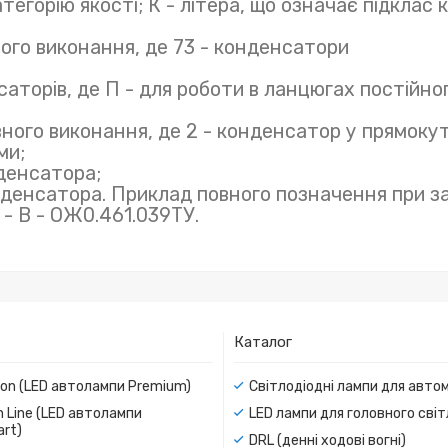
егорію якості; К - літера, що означає підклас 
ного виконання, де 73 - конденсатори
аторів, де П - для роботи в ланцюгах постійно
вного виконання, де 2 - конденсатор у прямоку
ми;
денсатора;
нденсатора. Приклад повного позначення при за
 - В - ОЖ0.461.039ТУ.
Каталог
ion (LED автолампи Premium)
Світлодіодні лампи для авто
 Line (LED автолампи
LED лампи для головного сві
rt)
DRL (денні ходові вогні)