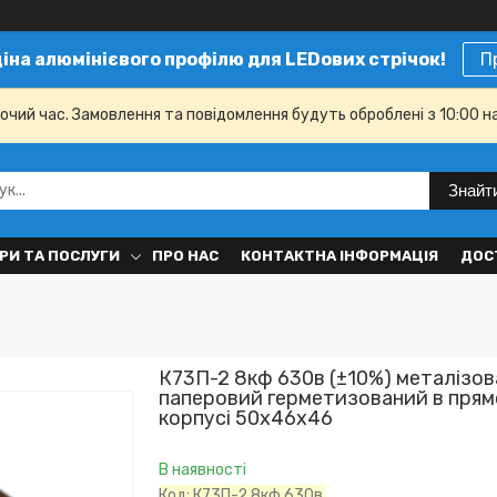
ціна алюмінієвого профілю для LEDових стрічок!
П
бочий час. Замовлення та повідомлення будуть оброблені з 10:00 н
Знайт
РИ ТА ПОСЛУГИ
ПРО НАС
КОНТАКТНА ІНФОРМАЦІЯ
ДОС
К73П-2 8кф 630в (±10%) металізо
паперовий герметизований в пря
корпусі 50x46x46
В наявності
Код:
К73П-2 8кф 630в