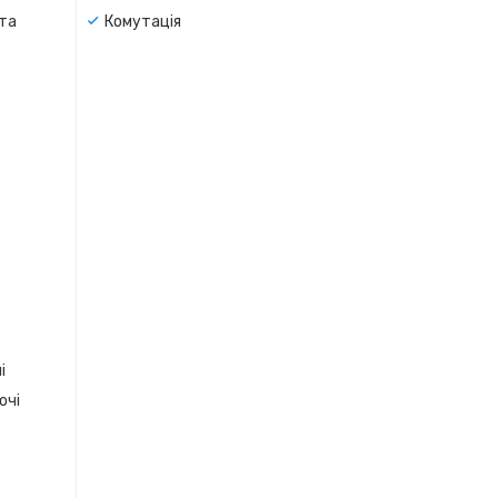
 та
Комутація
і
очі