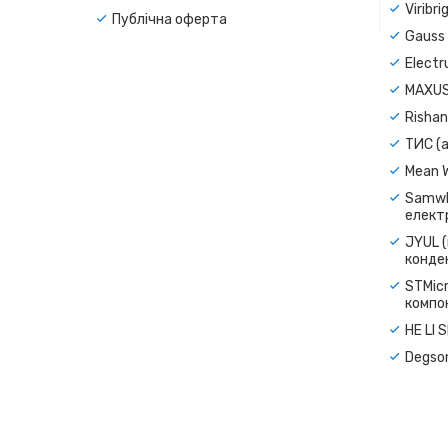
Viribr
Публічна оферта
Gauss 
Electr
MAXUS
Rishan
ТИС (а
Mean 
Samwh
електр
JYUL (
конде
STMicr
компо
HE LI 
Degso