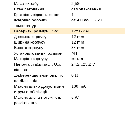
Маса виробу, г.
3,59
Стан паковання
самопаковання
Кратність відвантаження
1
Інтервал робочих
от -60 до +125°C
температур
Габаритні розміри L*W*H
12х12х34
Довжина корпусу
12 mm
Ширина корпусу
12 mm
Висота корпусу
34 mm
Установлювальні розміри
М4
Матеріал корпусу
метал
Напруга стабілізації, Uст,
24,2...29,2 V
від... до
Диференціальний опір, rст.,
8 Ω
не більш ніж
Максимально допустимий
180 mA
струм стабілізації
Максимальна потужність
5 W
розсіювання