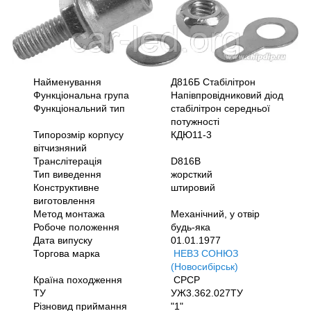
Найменування
Д816Б Стабілітрон
Функціональна група
Напівпровідниковий діод
Функціональний тип
стабілітрон середньої
потужності
Типорозмір корпусу
КДЮ11-3
вітчизняний
Транслітерація
D816B
Тип виведення
жорсткий
Конструктивне
штировий
виготовлення
Метод монтажа
Механічний, у отвір
Робоче положення
будь-яка
Дата випуску
01.01.1977
Торгова марка
НЕВЗ СОНЮЗ
(Новосибірськ)
Країна походження
СРСР
ТУ
УЖ3.362.027ТУ
Різновид приймання
"1"