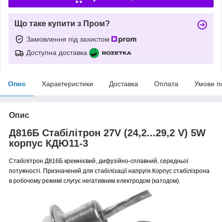
Що таке купити з Пром?
Замовлення під захистом
Доступна доставка
Опис
Характеристики
Доставка
Оплата
Умови п
Опис
Д816Б Стабілітрон 27V (24,2...29,2 V) 5W
корпус КДЮ11-3
Стабілітрон Д816Б кремнієвий, дифузійно-сплавний, середньої
потужності. Призначений для стабілізації напруги.Корпус стабілізрона
в робочому режимі слугує негативним електродом (катодом).