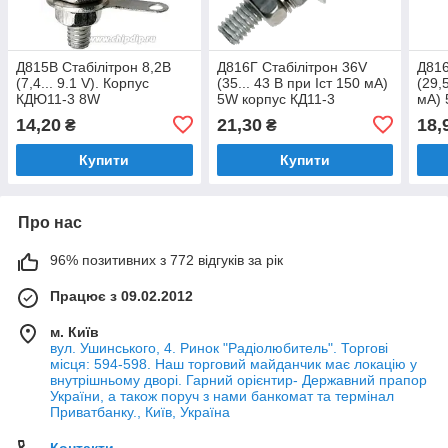
Д815В Стабілітрон 8,2В
Д816Г Стабілітрон 36V
Д816
(7,4... 9.1 V). Корпус
(35... 43 В при Iст 150 мА)
(29,
КДЮ11-3 8W
5W корпус КД11-3
мА) 
14,20
21,30
18,
₴
₴
Купити
Купити
Про нас
96% позитивних з 772 відгуків за рік
Працює з 09.02.2012
м. Київ
вул. Ушинського, 4. Ринок "Радіолюбитель". Торгові
місця: 594-598. Наш торговий майданчик має локацію у
внутрішньому дворі. Гарний орієнтир- Державний прапор
України, а також поруч з нами банкомат та термінал
Приватбанку., Київ, Україна
Контакти