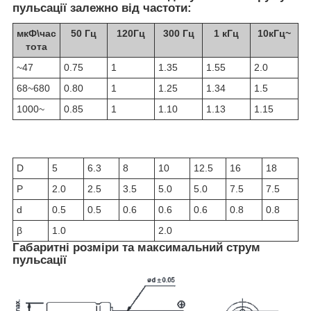
пульсації залежно від частоти:
мкФ\час
50 Гц
120Гц
300 Гц
1 кГц
10кГц~
тота
~47
0.75
1
1.35
1.55
2.0
68~680
0.80
1
1.25
1.34
1.5
1000~
0.85
1
1.10
1.13
1.15
D
5
6.3
8
10
12.5
16
18
P
2.0
2.5
3.5
5.0
5.0
7.5
7.5
d
0.5
0.5
0.6
0.6
0.6
0.8
0.8
β
1.0
2.0
Габаритні розміри та максимальний струм
пульсації