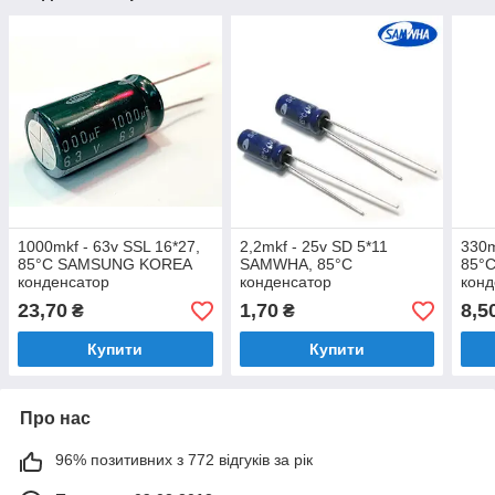
1000mkf - 63v SSL 16*27,
2,2mkf - 25v SD 5*11
330m
85°C SAMSUNG KOREA
SAMWHA, 85°C
85°
конденсатор
конденсатор
конд
електролітичний
електролітичний
елек
23,70
1,70
8,5
₴
₴
Купити
Купити
Про нас
96% позитивних з 772 відгуків за рік