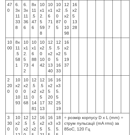
47
6.
6.
8x
10
10
10
12
16
0
3x
3x
11
x1
x1
x2
.5
x2
11
11
.5
2.
6
0
x2
5
33
36
47
5
71
87
0
13
8
6
6
59
7
5
10
28
8
98
10
8x
10
10
10
12
12
16
00
11
x1
x1
x2
.5
.5
x2
.5
2.
6
0
x2
x2
5
58
5
88
10
0
5
19
1
73
4
42
13
16
37
2
40
33
2
10
10
12
12
16
16
20
x2
x2
.5
.5
x2
x3
0
0
0
x2
x2
5
5.
10
11
0
5
20
5
93
68
14
17
32
25
81
13
19
3
10
12
12
16
16
18
÷ розмір корпусу D x L (mm) ÷
30
x2
.5
.5
x2
x3
x3
струм пульсації (mA rms) за
0
0
x2
x2
5
5.
5.
85
о
С, 120 Гц
12
0
5
21
5
5