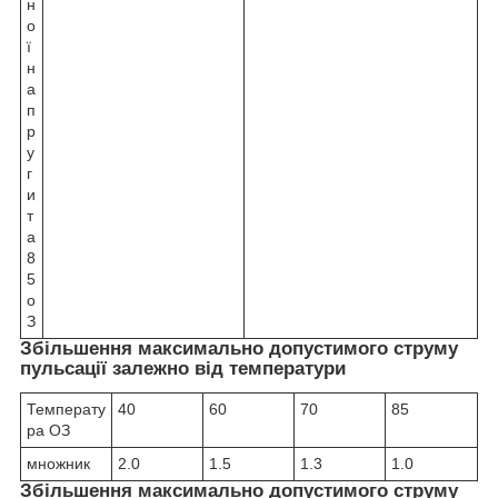
н
о
ї
н
а
п
р
у
г
и
т
а
8
5
о
З
Збільшення максимально допустимого струму
пульсації залежно від температури
Температу
40
60
70
85
ра
О
З
множник
2.0
1.5
1.3
1.0
Збільшення максимально допустимого струму