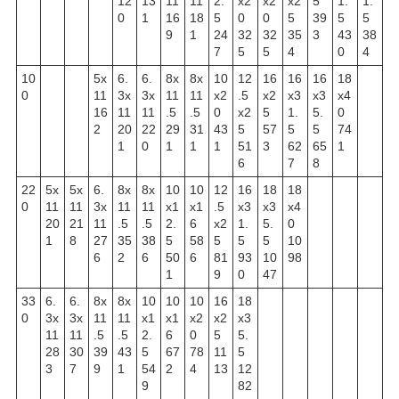
12
13
11
11
2.
x2
x2
x2
5
1.
1.
0
1
16
18
5
0
0
5
39
5
5
9
1
24
32
32
35
3
43
38
7
5
5
4
0
4
10
5x
6.
6.
8x
8x
10
12
16
16
16
18
0
11
3x
3x
11
11
x2
.5
x2
x3
x3
x4
16
11
11
.5
.5
0
x2
5
1.
5.
0
2
20
22
29
31
43
5
57
5
5
74
1
0
1
1
1
51
3
62
65
1
6
7
8
22
5x
5x
6.
8x
8x
10
10
12
16
18
18
0
11
11
3x
11
11
x1
x1
.5
x3
x3
x4
20
21
11
.5
.5
2.
6
x2
1.
5.
0
1
8
27
35
38
5
58
5
5
5
10
6
2
6
50
6
81
93
10
98
1
9
0
47
33
6.
6.
8x
8x
10
10
10
16
18
0
3x
3x
11
11
x1
x1
x2
x2
x3
11
11
.5
.5
2.
6
0
5
5.
28
30
39
43
5
67
78
11
5
3
7
9
1
54
2
4
13
12
9
82