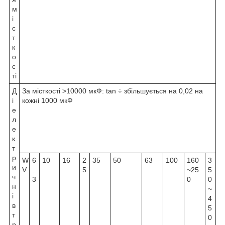
м
і
с
т
к
о
с
ті
Д
За місткості >10000 мкФ: tan ÷ збільшується на 0,02 на
і
кожні 1000 мкФ
е
л
е
к
т
р
W
6
10
16
2
35
50
63
100
160
3
и
V
.
5
~25
5
ч
3
0
0
н
~
і
4
в
5
т
0
р