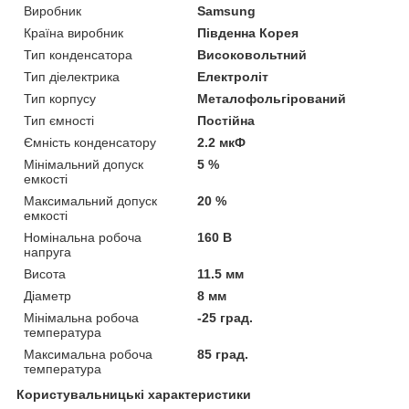
Виробник
Samsung
Країна виробник
Південна Корея
Тип конденсатора
Високовольтний
Тип діелектрика
Електроліт
Тип корпусу
Металофольгірований
Тип ємності
Постійна
Ємність конденсатору
2.2 мкФ
Мінімальний допуск
5 %
емкості
Максимальний допуск
20 %
емкості
Номінальна робоча
160 В
напруга
Висота
11.5 мм
Діаметр
8 мм
Мінімальна робоча
-25 град.
температура
Максимальна робоча
85 град.
температура
Користувальницькі характеристики