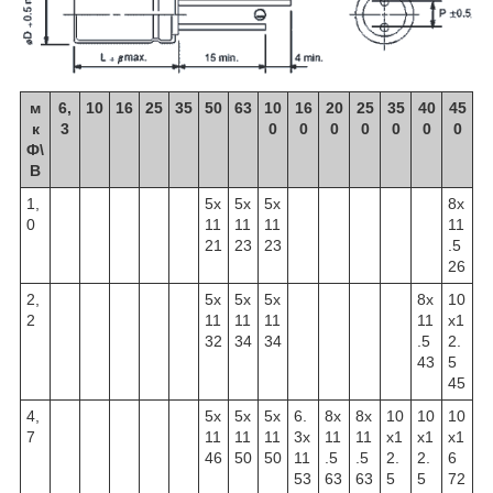
м
6,
10
16
25
35
50
63
10
16
20
25
35
40
45
к
3
0
0
0
0
0
0
0
Ф\
В
1,
5x
5x
5x
8x
0
11
11
11
11
21
23
23
.5
26
2,
5x
5x
5x
8x
10
2
11
11
11
11
x1
32
34
34
.5
2.
43
5
45
4,
5x
5x
5x
6.
8x
8x
10
10
10
7
11
11
11
3x
11
11
x1
x1
x1
46
50
50
11
.5
.5
2.
2.
6
53
63
63
5
5
72