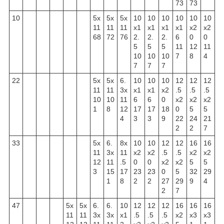
73
73
10
5x
5x
5x
10
10
10
10
10
10
11
11
11
x1
x1
x1
x1
x2
x2
68
72
76
2.
2.
2.
6
0
0
5
5
5
11
12
11
10
10
10
7
8
4
7
7
7
22
5x
5x
6.
10
10
10
12
12
12
11
11
3x
x1
x1
x2
.5
.5
.5
10
10
11
6
6
0
x2
x2
x2
1
8
12
17
17
18
0
5
5
4
3
3
9
22
24
21
2
2
7
33
5x
6.
8x
10
10
12
12
16
16
11
3x
11
x2
x2
.5
.5
x2
x2
12
11
.5
0
0
x2
x2
5
5
3
15
17
23
23
0
5
32
29
1
8
2
2
27
29
9
4
2
7
47
5x
5x
6.
6.
10
12
12
12
16
16
16
11
11
3x
3x
x1
.5
.5
.5
x2
x3
x3