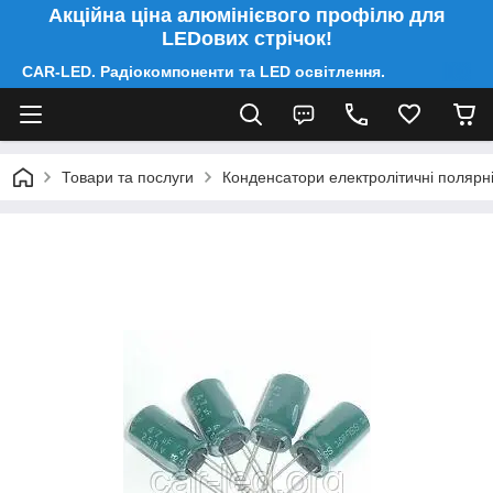
Акційна ціна алюмінієвого профілю для
LEDових стрічок!
CAR-LED. Радіокомпоненти та LED освітлення.
Товари та послуги
Конденсатори електролітичні полярні