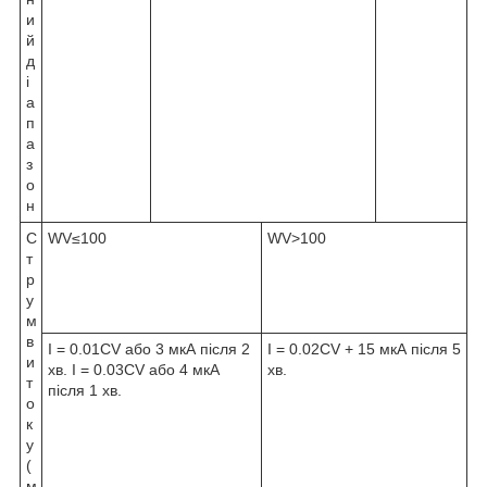
и
й
д
і
а
п
а
з
о
н
С
WV≤100
WV>100
т
р
у
м
в
I = 0.01CV або 3 мкА після 2
I = 0.02CV + 15 мкА після 5
и
хв. I = 0.03CV або 4 мкА
хв.
т
після 1 хв.
о
к
у
(
м