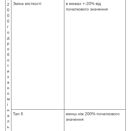
Зміна місткості
в межах +-20% від
2
початкового значення
0
0
0
г
о
д
р
о
б
о
т
и
з
а
н
о
м
і
н
Tan δ
менш ніж 200% початкового
а
значення
л
ь