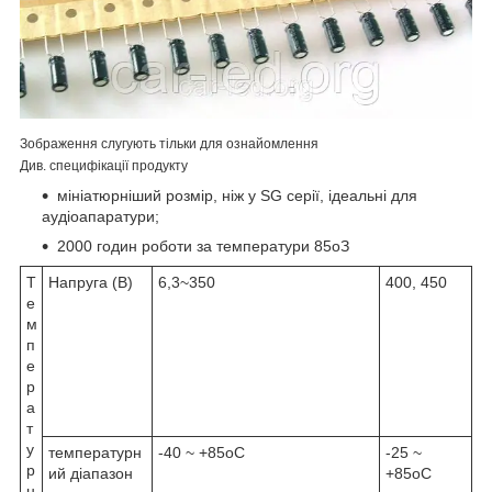
Зображення слугують тільки для ознайомлення
Див. специфікації продукту
мініатюрніший розмір, ніж у SG серії, ідеальні для
аудіоапаратури;
2000 годин роботи за температури 85
о
З
Т
Напруга (В)
6,3~350
400, 450
е
м
п
е
р
а
т
у
температурн
-40 ~ +85
o
C
-25 ~
р
ий діапазон
+85
o
C
н