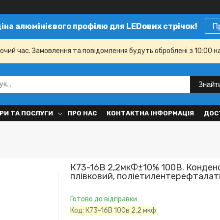
ціна алюмінієвого профілю для LEDових стрічок!
П
бочий час. Замовлення та повідомлення будуть оброблені з 10:00 н
Знайт
РИ ТА ПОСЛУГИ
ПРО НАС
КОНТАКТНА ІНФОРМАЦІЯ
ДОС
К73-16В 2,2мкФ±10% 100В. Конден
плівковий, поліетилентерефтала
Готово до відправки
Код:
К73-16В 100в 2.2 мкф