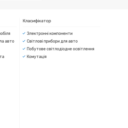
Класифікатор
мобіля
Электронні компоненти
тла авто
Світлові прибори для авто
Побутове світлодіодне освітлення
 та
Комутація