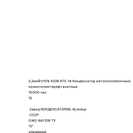
2,2мкФ±10% 100В К73-16 Конденсатор металлопленочный,
полиэтилентерефталатный
15000 час.
12
Завод КОНДЕНСАТОРОВ, Кузнецк
СССР
ОЖО 461.108 ТУ
"5"
алюминий