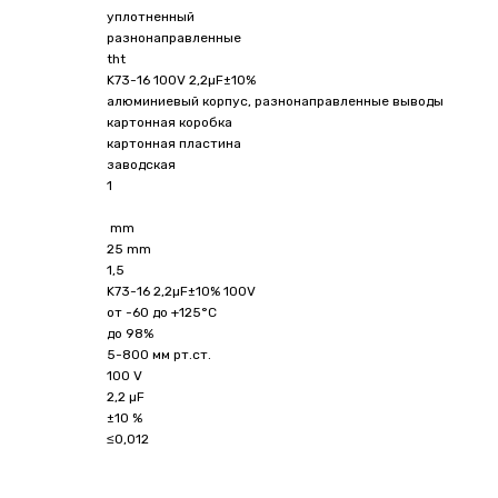
уплотненный
разнонаправленные
tht
K73-16 100V 2,2µF±10%
алюминиевый корпус, разнонаправленные выводы
картонная коробка
картонная пластина
заводская
1
mm
25 mm
1,5
K73-16 2,2µF±10% 100V
от -60 до +125°C
до 98%
5-800 мм рт.ст.
100 V
2,2 µF
±10 %
≤0,012