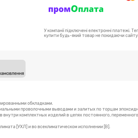
У компанії підключені електронні платежі. Т
купити будь-який товар не покидаючи сайту
замовлення
зированными обкладками.
иальными проволочными выводами и залитых по торцам эпоксид
 внутри комплектных изделий в цепях постоянного, переменног
лимата [УХЛ] и во всеклиматическом исполнении [В].