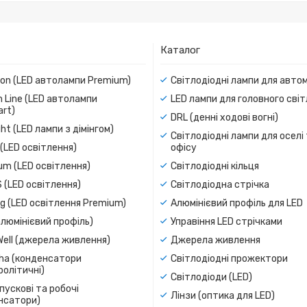
Каталог
ion (LED автолампи Premium)
Світлодіодні лампи для авто
 Line (LED автолампи
LED лампи для головного сві
rt)
DRL (денні ходові вогні)
ight (LED лампи з дімінгом)
Світлодіодні лампи для оселі
(LED освітлення)
офісу
um (LED освітлення)
Світлодіодні кільця
 (LED освітлення)
Світлодіодна стрічка
g (LED освітлення Premium)
Алюмінієвий профіль для LED
люмінієвий профіль)
Управіння LED стрічками
Well (джерела живлення)
Джерела живлення
a (конденсатори
Світлодіодні прожектори
олітичні)
Світлодіоди (LED)
пускові та робочі
Лінзи (оптика для LED)
нсатори)