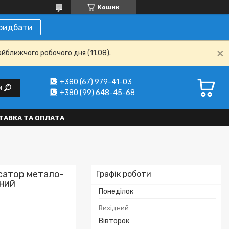
Кошик
ридбати
айближчого робочого дня (11.08).
+380 (67) 979-41-03
и
+380 (99) 648-45-68
ТАВКА ТА ОПЛАТА
сатор метало-
Графік роботи
тний
Понеділок
Вихідний
Вівторок