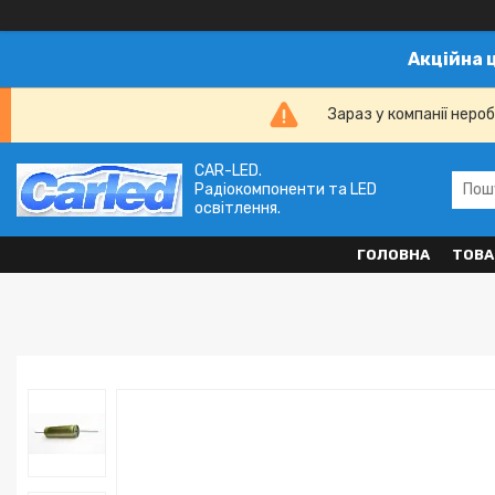
Акційна 
Зараз у компанії неро
CAR-LED.
Радіокомпоненти та LED
освітлення.
ГОЛОВНА
ТОВА