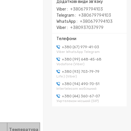
Viber
+380679794103
Telegram
+380679794103
WhatsApp
+380679794103
Viber
+380937037979
+380 (67) 979-41-03
Viber WhatsApp Telegram
+380 (99) 648-45-68
Vodafone (Viber)
+380 (93) 703-79-79
Life:) (Viber)
+380 (94) 490-70-51
Intertelecom мобільний
+380 (44) 360-67-07
Укртелеком міський (SIP)
Температура