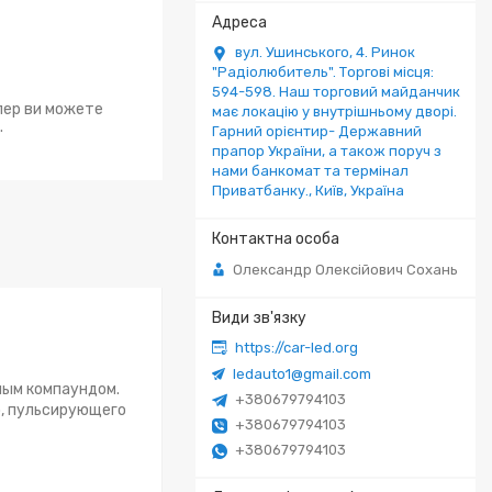
вул. Ушинського, 4. Ринок
"Радіолюбитель". Торгові місця:
594-598. Наш торговий майданчик
епер ви можете
має локацію у внутрішньому дворі.
.
Гарний орієнтир- Державний
прапор України, а також поруч з
нами банкомат та термінал
Приватбанку., Київ, Україна
Олександр Олексійович Сохань
https://car-led.org
ledauto1@gmail.com
ным компаундом.
+380679794103
о, пульсирующего
+380679794103
+380679794103