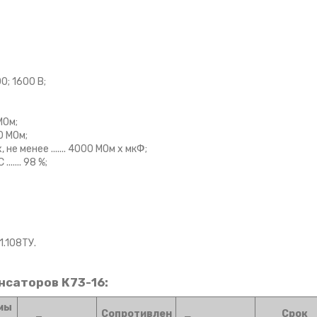
00; 1600 В;
МОм;
0 МОм;
 менее ....... 4000 МОм х мкФ;
.... 98 %;
1.108ТУ.
нсаторов К73-16:
мы
Сопротивлен
Срок