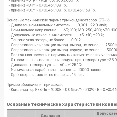
- приёмка «ОТК» - АДПК.673633.000 ТУ;
- приёмка «ВП» - ОЖ0.461.108 ТУ;
- приёмка «ОС» - ОЖ0.461.108 ТУ, ОЖ0.461.138 ТУ.
Основные технические параметры конденсаторов К73-16:
- Диапазон номинальных ёмкостей ....... 0,001... 22,0 мкФ;
- Номинальное напряжение ....... 63; 100; 160; 250; 400; 630; 10
- Допускаемые отклонения ёмкости ....... ±5; ±10; ±20 %;
- Тангенс угла потерь, не более ....... 0,012;
- Сопротивление изоляции вывод-вывод, не менее ....... 7500 
- Сопротивление изоляции вывод-корпус, не менее ....... 3000
- Постоянная времени в нормальных климатических условиях, не
- Относительная влажность воздуха при температуре +35 °C ...
- Диапазон температур ....... -60... +125 °С;
- Минимальная наработка, не менее ....... 10000 часов;
- Срок сохраняемости, не менее ....... 15 лет.
Пример обозначения при заказе:
- Конденсатор К73-16 - 1000В - 0,015мкФ - ±10% - В - ОЖ0.46
Основные технические характеристики конде
Допускае
Диапазон