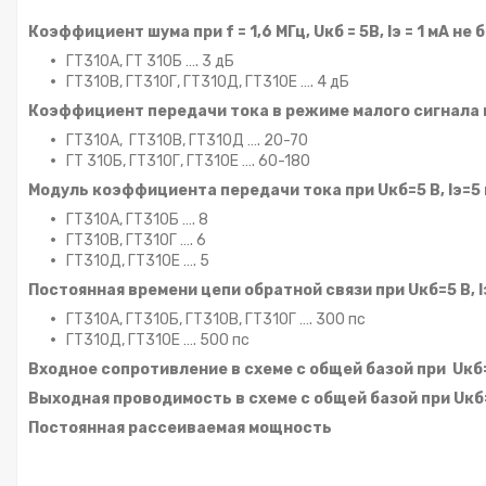
Коэффициент
шума при f = 1,6 МГц,
Uкб = 5В, Iэ = 1 мА не 
ГТ310А, ГТ 310Б …. 3 дБ
ГТ310В, ГТ310Г, ГТ310Д, ГТ310Е …. 4 дБ
Коэффициент передачи тока в режиме малого сигнала при
ГТ310А, ГТ310В, ГТ310Д …. 20-70
ГТ 310Б, ГТ310Г, ГТ310Е …. 60-180
Модуль коэффициента передачи тока при
Uкб=5 В, Iэ=5 
ГТ310А, ГТ310Б …. 8
ГТ310В, ГТ310Г …. 6
ГТ310Д, ГТ310Е …. 5
Постоянная времени цепи обратной связи при
Uкб=5 В, I
ГТ310А, ГТ310Б, ГТ310В, ГТ310Г …. 300 пс
ГТ310Д, ГТ310Е …. 500 пс
Входное сопротивление в схеме с общей базой при
Uкб=
Выходная проводимость в схеме с общей базой при
Uкб=
Постоянная рассеиваемая мощность