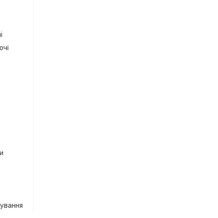
і
очі
ки
кування