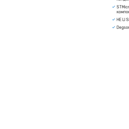
STMicr
компо
HE LI 
Degso