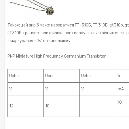
Також цей виріб може називатися ГТ-310Б, ГТ 310Б, gt310b, gt
ГТ310Б транзистори широко застосовуються в різних електро
- маркування - "Б" на капелюшку.
PNP Miniature High Frequency Germanium Transistor
Ucbo
Ucer
Uebo
Ik
V
V
V
mA
10
12
10