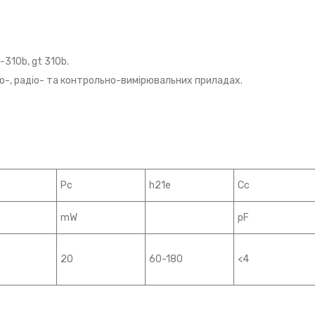
-310b, gt 310b.
-, радіо- та контрольно-вимірювальних приладах.
Pc
h21e
Cc
mW
pF
20
60-180
<4