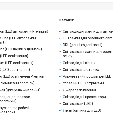
Каталог
ion (LED автолампи Premium)
Світлодіодні лампи для авто
 Line (LED автолампи
LED лампи для головного сві
rt)
DRL (денні ходові вогні)
ight (LED лампи з дімінгом)
Світлодіодні лампи для оселі
(LED освітлення)
офісу
um (LED освітлення)
Світлодіодні кільця
 (LED освітлення)
Світлодіодна стрічка
g (LED освітлення Premium)
Алюмінієвий профіль для LED
люмінієвий профіль)
Управіння LED стрічками
Well (джерела живлення)
Джерела живлення
a (конденсатори
Світлодіодні прожектори
олітичні)
Світлодіоди (LED)
пускові та робочі
Лінзи (оптика для LED)
нсатори)