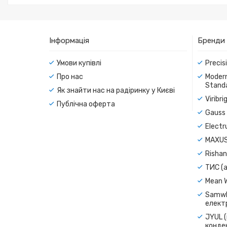
Інформація
Бренди
Умови купівлі
Precis
Про нас
Modern
Standa
Як знайти нас на радіринку у Києві
Viribr
Публічна оферта
Gauss 
Electr
MAXUS
Rishan
ТИС (а
Mean 
Samwh
електр
JYUL (
конде