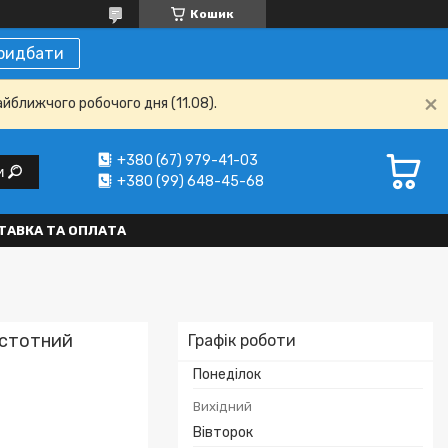
Кошик
ридбати
айближчого робочого дня (11.08).
+380 (67) 979-41-03
и
+380 (99) 648-45-68
ТАВКА ТА ОПЛАТА
астотний
Графік роботи
Понеділок
Вихідний
Вівторок