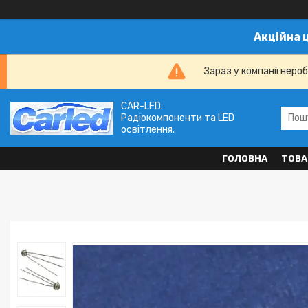
Акційна 
Зараз у компанії неро
CAR-LED.
Радіокомпоненти та LED
освітлення.
ГОЛОВНА
ТОВА