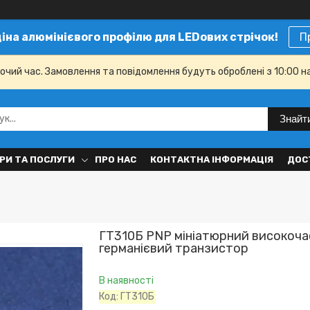
ціна алюмінієвого профілю для LEDових стрічок!
П
бочий час. Замовлення та повідомлення будуть оброблені з 10:00 н
Знайт
РИ ТА ПОСЛУГИ
ПРО НАС
КОНТАКТНА ІНФОРМАЦІЯ
ДОС
ГТ310Б PNP мініатюрний високоч
германієвий транзистор
В наявності
Код:
ГТ310Б