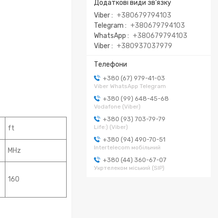
Viber
+380679794103
Telegram
+380679794103
WhatsApp
+380679794103
Viber
+380937037979
+380 (67) 979-41-03
Viber WhatsApp Telegram
+380 (99) 648-45-68
Vodafone (Viber)
+380 (93) 703-79-79
Life:) (Viber)
ft
+380 (94) 490-70-51
Intertelecom мобільний
MHz
+380 (44) 360-67-07
Укртелеком міський (SIP)
160