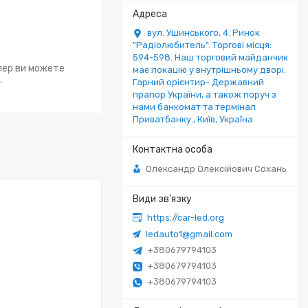
вул. Ушинського, 4. Ринок
"Радіолюбитель". Торгові місця:
594-598. Наш торговий майданчик
епер ви можете
має локацію у внутрішньому дворі.
.
Гарний орієнтир- Державний
прапор України, а також поруч з
нами банкомат та термінал
Приватбанку., Київ, Україна
Олександр Олексійович Сохань
https://car-led.org
ledauto1@gmail.com
+380679794103
+380679794103
+380679794103