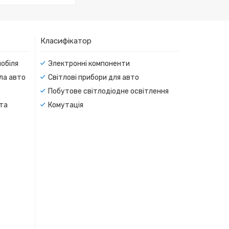
Класифікатор
мобіля
Электронні компоненти
тла авто
Світлові прибори для авто
Побутове світлодіодне освітлення
 та
Комутація