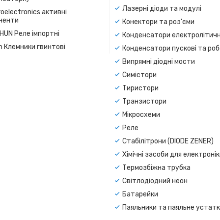
Лазерні діоди та модулі
oelectronics активні
ненти
Конектори та роз'єми
SHUN Реле імпортні
Конденсатори електролітичн
n Клемники гвинтові
Конденсатори пускові та роб
Випрямні діодні мости
Симістори
Тиристори
Транзистори
Мікросхеми
Реле
Стабілітрони (DIODE ZENER)
Хімічні засоби для електроні
Термозбіжна трубка
Світлодіодний неон
Батарейки
Паяльники та паяльне устат