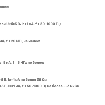
более:
 Uкб=5 В, Iэ=1 мА, f = 50-1000 Гц:
мА, f = 20 МГц не менее:
э=5 мА, f = 5 МГц не более:
5 В, Iэ=1 мА не более 38 Ом
5 В, Iэ=1 мА, f = 50-1000 Гц не более …. 3 мкСм