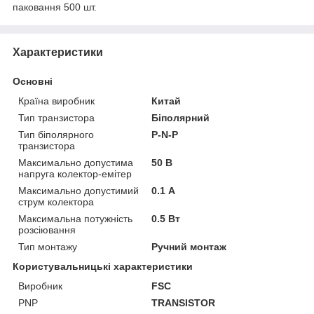
паковання 500 шт.
Характеристики
Основні
Країна виробник
Китай
Тип транзистора
Біполярний
Тип біполярного
P-N-P
транзистора
Максимально допустима
50 В
напруга колектор-емітер
Максимально допустимий
0.1 А
струм колектора
Максимальна потужність
0.5 Вт
розсіювання
Тип монтажу
Ручний монтаж
Користувальницькі характеристики
Виробник
FSC
PNP
TRANSISTOR