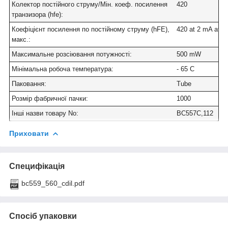
Колектор постійного струму/Мін. коеф. посилення
420
транзизора (hfe)
:
Коефіцієнт посилення по постійному струму (hFE),
420 at 2 mA at 5
макс.
:
Максимальне розсіювання потужності
:
500 mW
Мінімальна робоча температура
:
- 65 C
Паковання
:
Tube
Розмір фабричної пачки
:
1000
Інші назви товару No
:
BC557C,112
Приховати
Специфікація
bc559_560_cdil.pdf
Спосіб упаковки