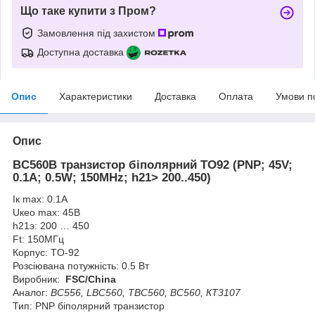
Що таке купити з Пром?
Замовлення під захистом
Доступна доставка
Опис
Характеристики
Доставка
Оплата
Умови п
Опис
BC560B транзистор біполярний TO92 (PNP; 45V;
0.1А; 0.5W; 150MHz; h21> 200..450)
Iк max:
0.1А
Uкео max:
45В
h21э:
20
0 … 450
Ft:
150МГц
Корпус:
TO-92
Розсіювана потужність:
0.5 Вт
Виробник:
FSC/China
Аналог:
BC556, LBC560, TBC560, BC560, КТ3107
Тип:
PNP біполярний транзистор