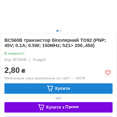
BC560B транзистор біполярний TO92 (PNP;
45V; 0.1А; 0.5W; 150MHz; h21> 200..450)
В наявності
Код: BC560B
Роздріб
2,80
₴
Мінімальна сума замовлення на сайті — 100 ₴
Купити
або
Купити з