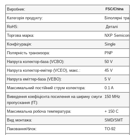
Виробник
:
FSC/China
Категорія продукту
:
Біполярні транз
RoHS
:
Деталі
Торгова марка
:
NXP Semiconduc
Конфігурація
:
Single
Полярність транзизора
:
PNP
Напруга колектор-база (VCBO)
:
50 V
Напруга колектор-емітер (VCEO), макс.
:
45 V
Напруга еміттер-база (VEBO)
:
5 V
Максимальний постійний струм колектора
:
0.1 A
Виведення коефіцієнта посилення на ширину смуги
150 MHz
пропускання (fT)
:
Максимальна робоча температура
:
+ 150 C
Вид монтажа
:
SMD/SMT
Паковання/блок
:
TO-92