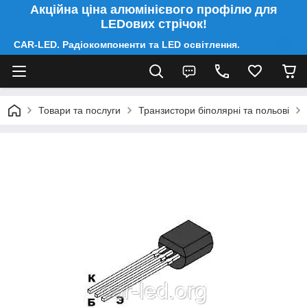
Акційна ціна алюмінієвого профілю для
LEDових стрічок!
CAR-LED. Радіокомпоненти та LED освітлення.
Товари та послуги
Транзистори біполярні та польові