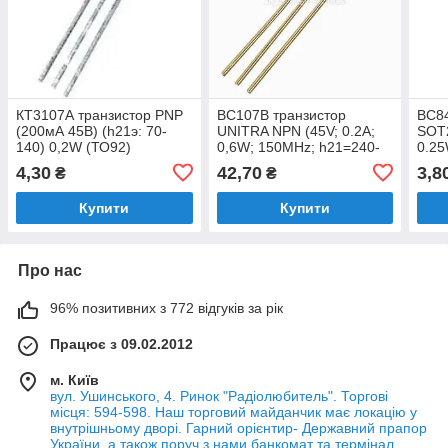
КТ3107А транзистор PNP
BC107B транзистор
BC84
(200мА 45В) (h21э: 70-
UNITRA NPN (45V; 0.2А;
SOT2
140) 0,2W (ТО92)
0,6W; 150MHz; h21=240-
0.25
500) TO18 (gold)
450)
4,30
42,70
3,8
₴
₴
Купити
Купити
Про нас
96% позитивних з 772 відгуків за рік
Працює з 09.02.2012
м. Київ
вул. Ушинського, 4. Ринок "Радіолюбитель". Торгові
місця: 594-598. Наш торговий майданчик має локацію у
внутрішньому дворі. Гарний орієнтир- Державний прапор
України, а також поруч з нами банкомат та термінал