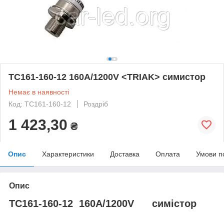
ТС161-160-12 160A/1200V <TRIAK> симистор
Немає в наявності
Код: ТС161-160-12
Роздріб
1 423,30
₴
Опис
Характеристики
Доставка
Оплата
Умови п
Опис
ТС161-160-12 160A/1200V симістор