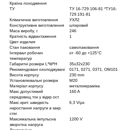
Країна походження
ТУ
ТУ 16-729.106-81 *ТУ16-
729.191-81
Кліматичне виготовлення
УХЛ2
Конструктивне виготовлення
штировий
Маса виробу, г.
246
Кратність відвантаження
1
Цвет изделия
Стан паковання
самопаковання
Інтервал робочих
от -60 до +125°C
температур
Габаритні розміри L*W*H
35х32х230
Рекомендовані охолоджувачі
0171, 0271, 0371, ОМ101
Висота корпусу
230 mm
Установлювальні розміри
М20
Матеріал корпусу
металокераміка
Макс.допустимий
160 A
середовищ.ток у відкр.ост.
Макс.крит. швидкість
6,3 V/µs
наростання напруги в закр.
стяг.
Максимальна імпульсна
1200 V
зворотна напруга