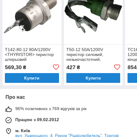
Т142-80-12 80A/1200V
Т50-12 50A/1200V
ТС16
<THYRISTOR> тиристор
тиристор силовий,
1200
штирьовий
низькочастотний,
кінц
кремнієвий, дифузійний,
569,30
427
854
₴
₴
структури p-n-p-n,
штирьовий
Купити
Купити
Про нас
96% позитивних з 769 відгуків за рік
Працює з 09.02.2012
м. Київ
вул. Ушинського, 4. Ринок "Радіолюбитель". Торгові