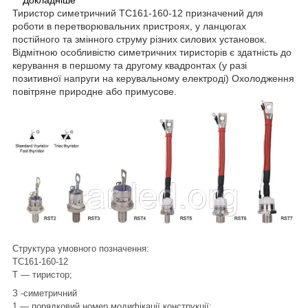
Докладніше
Тиристор симетричний ТС161-160-12 призначений для
роботи в перетворювальних пристроях, у ланцюгах
постійного та змінного струму різних силових установок.
Відмітною особливістю симетричних тиристорів є здатність до
керування в першому та другому квадронтах (у разі
позитивної напруги на керувальному електроді) Охолодження
повітряне природне або примусове.
Структура умовного позначення:
ТС161-160-12
Т ― тиристор;
З -симетричний
1 — порядковий номер модифікації конструкції;