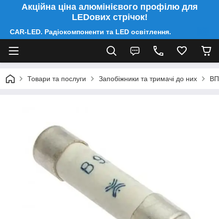
Акційна ціна алюмінієвого профілю для
LEDових стрічок!
CAR-LED. Радіокомпоненти та LED освітлення.
Товари та послуги
Запобіжники та тримачі до них
ВП