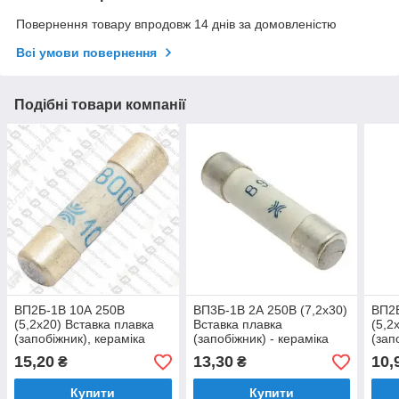
Повернення товару впродовж 14 днів за домовленістю
Всі умови повернення
Подібні товари компанії
ВП2Б-1В 10А 250В
ВП3Б-1В 2А 250В (7,2x30)
ВП2Б
(5,2x20) Вставка плавка
Вставка плавка
(5,2
(запобіжник), кераміка
(запобіжник) - кераміка
(зап
15,20
13,30
10,
₴
₴
Купити
Купити