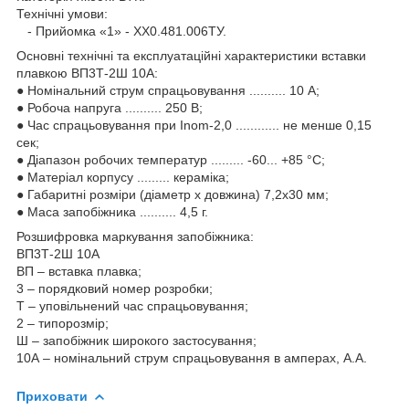
Технічні умови:
- Прийомка «1» - ХХ0.481.006ТУ.
Основні технічні та експлуатаційні характеристики вставки
плавкою ВП3Т-2Ш 10А:
● Номінальний струм спрацьовування .......... 10 А;
● Робоча напруга .......... 250 В;
● Час спрацьовування при Inom-2,0 ............ не менше 0,15
сек;
● Діапазон робочих температур ......... -60... +85 °C;
● Матеріал корпусу ......... кераміка;
● Габаритні розміри (діаметр х довжина) 7,2х30 мм;
● Маса запобіжника .......... 4,5 г.
Розшифровка маркування запобіжника:
ВП3Т-2Ш 10А
ВП – вставка плавка;
3 – порядковий номер розробки;
Т – уповільнений час спрацьовування;
2 – типорозмір;
Ш – запобіжник широкого застосування;
10А – номінальний струм спрацьовування в амперах, А.А.
Приховати